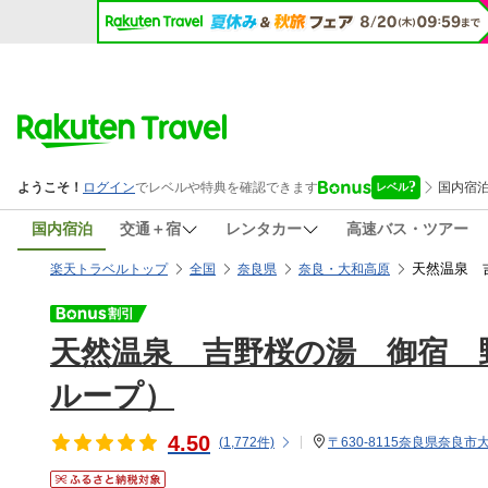
国内宿泊
交通＋宿
レンタカー
高速バス・ツアー
天然温泉 
楽天トラベルトップ
全国
奈良県
奈良・大和高原
天然温泉 吉野桜の湯 御宿 
ループ）
4.50
(
1,772
件)
〒630-8115奈良県奈良市大