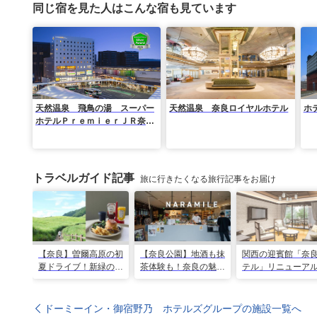
同じ宿を見た人はこんな宿も見ています
天然温泉 飛鳥の湯 スーパー
天然温泉 奈良ロイヤルホテル
ホ
ホテルＰｒｅｍｉｅｒＪＲ奈良
駅
トラベルガイド記事
旅に行きたくなる旅行記事をお届け
【奈良】曽爾高原の初
【奈良公園】地酒も抹
関西の迎賓館「奈
夏ドライブ！新緑の絶
茶体験も！奈良の魅力
テル」リニューア
景・絶品グルメ・温泉
が詰まった新スポット
ープンに向け、4月
を巡る日帰り旅
本格始動
ら予約開始
ドーミーイン・御宿野乃 ホテルズグループの施設一覧へ