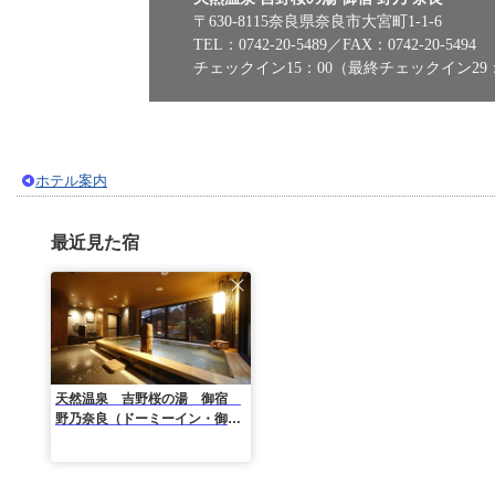
〒630-8115奈良県奈良市大宮町1-1-6
TEL：0742-20-5489／FAX：0742-20-5494
チェックイン15：00（最終チェックイン29：
ホテル案内
最近見た宿
天然温泉 吉野桜の湯 御宿
野乃奈良（ドーミーイン・御宿
野乃 ホテルズグループ）