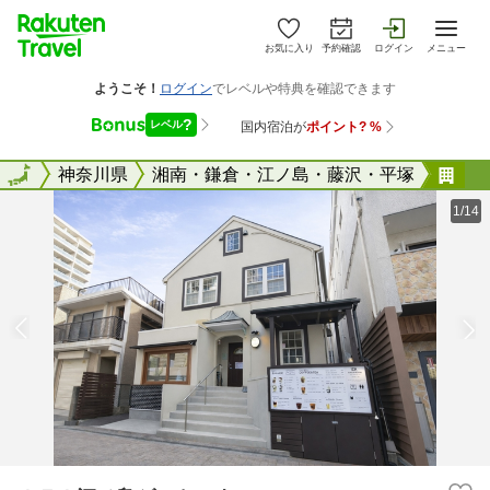
お気に入り
予約確認
ログイン
メニュー
全国
全国
神奈川県
湘南・鎌倉・江ノ島・藤沢・平塚
Ｉ
1/14