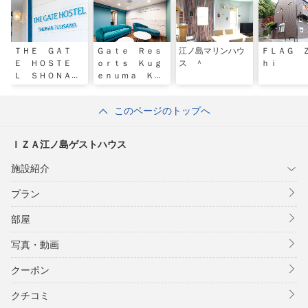
ＴＨＥ ＧＡＴ
Ｇａｔｅ Ｒｅｓ
江ノ島マリンハウ
ＦＬＡＧ 
Ｅ ＨＯＳＴＥ
ｏｒｔｓ Ｋｕｇ
ス ＾
ｈｉ
Ｌ ＳＨＯＮＡ
ｅｎｕｍａ Ｋａ
Ｎ ＦＵＪＩＳＡ
ｉｇａｎ
ＷＡ
このページのトップへ
ＩＺＡ江ノ島ゲストハウス
施設紹介
プラン
部屋
写真・動画
クーポン
クチコミ