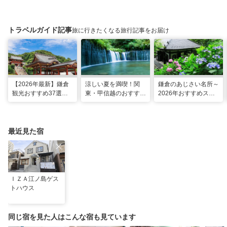
トラベルガイド記事
旅に行きたくなる旅行記事をお届け
【2026年最新】鎌倉
涼しい夏を満喫！関
鎌倉のあじさい名所～
観光おすすめ37選！
東・甲信越のおすすめ
2026年おすすめスポ
運気UP！グルメや絶
避暑地14選
ット16選～
景スポット、ロケ地も
最近見た宿
ＩＺＡ江ノ島ゲス
トハウス
同じ宿を見た人はこんな宿も見ています