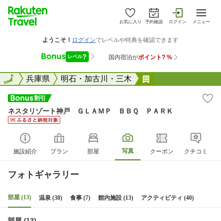
お気に入り
予約確認
ログイン
メニュー
全国
全国
兵庫県
明石・加古川・三木
ネスタリゾート神
ネスタリゾート神戸 ＧＬＡＭＰ ＢＢＱ ＰＡＲＫ
写真
施設紹介
プラン
部屋
クーポン
クチコミ
フォトギャラリー
部屋 (13)
温泉 (38)
食事 (7)
館内施設 (13)
アクティビティ (40)
部屋 (13)