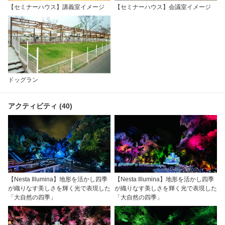
【セミナーハウス】講義室イメージ
【セミナーハウス】会議室イメージ
ドッグラン
アクティビティ (40)
【Nesta Illumina】地形を活かし四季
【Nesta Illumina】地形を活かし四季
が織りなす美しさを輝く光で表現した
が織りなす美しさを輝く光で表現した
「大自然の四季」
「大自然の四季」