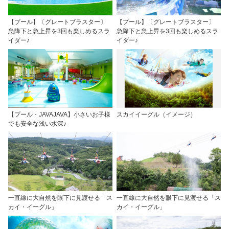
【プール】〔グレートブラスター〕
【プール】〔グレートブラスター〕
急降下と急上昇を3回も楽しめるスラ
急降下と急上昇を3回も楽しめるスラ
イダー♪
イダー♪
【プール・JAVAJAVA】小さいお子様
スカイイーグル（イメージ）
でも安全な浅い水深♪
一直線に大自然を眼下に見渡せる「ス
一直線に大自然を眼下に見渡せる「ス
カイ・イーグル」
カイ・イーグル」