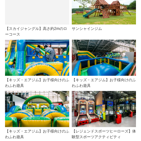
【スカイジャングル】高さ約2mのロ
サンシャインジム
ーコース
【キッズ・エアジム】お子様向けのふ
【キッズ・エアジム】お子様向けのふ
わふわ遊具
わふわ遊具
【キッズ・エアジム】お子様向けのふ
【レジェンドスポーツヒーローズ】体
わふわ遊具
験型スポーツアクティビティ