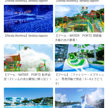
【Nesta Illumina】fantasy lagoon
【Nesta Illumina】fantasy lagoon
【Nesta Illumina】fantasy lagoon
【プール・WATER FORT】関西最
大級の水の要塞！
【プール・WATER FORT】歓声必
【プール】〔ファミリー・スプラッシ
至！2トンもの水が豪快に降り注ぐ！
ュ〕 専用浮輪で滑走！3～4人でどう
ぞ♪