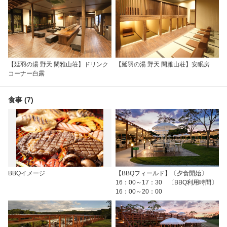
【延羽の湯 野天 閑雅山荘】ドリンク
【延羽の湯 野天 閑雅山荘】安眠房
コーナー白露
食事 (7)
BBQイメージ
【BBQフィールド】〔夕食開始〕
16：00～17：30 〔BBQ利用時間〕
16：00～20：00