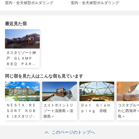
室内・全天候型ボルダリング
室内・全天候型ボルダリング
最近見た宿
ネスタリゾート神
戸 ＧＬＡＭＰ
ＢＢＱ ＰＡＲＫ
同じ宿を見た人はこんな宿も見ています
ＮＥＳＴＡ ＲＥ
エイトポイントリ
Ｄｏｔ Ｇｌａｍ
コスタブル
ＳＯＲＴ ＫＯＢ
ゾート淡路島＜淡
ｐｉｎｇ 赤穂
わじ西海岸
Ｅ（ネスタリゾー
路島＞
島＞
ト神戸）
このページのトップへ