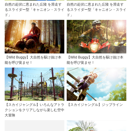
自然の起伏に恵まれた丘陵 を滑走す
自然の起伏に恵まれた丘陵 を滑走す
るスライダー型「キャニオン・スライ
るスライダー型「キャニオン・スライ
ド」
ド」
【Wild Buggy】大自然を駆け抜け本
【Wild Buggy】大自然を駆け抜け本
能を呼び覚ませ！
能を呼び覚ませ！
【スカイジャングル】いろんなアトラ
【スカイジャングル】ジップライン
クションをクリアしながら楽しむ空中
大冒険