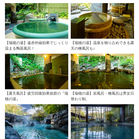
【瑞穂の湯】遠赤外線効果でじっくり
【瑞穂の湯】温泉を独り占めできる露
温まる陶器風呂！
天の檜風呂も♪
【露天風呂】疲労回復効果抜群の『瑞
【瑞穂の湯】岩風呂・檜風呂は男女日
穂の湯』
替わり制。