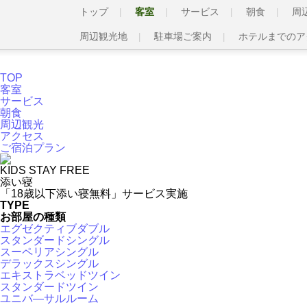
トップ
客室
サービス
朝食
周
周辺観光地
駐車場ご案内
ホテルまでのア
TOP
客室
サービス
朝食
周辺観光
アクセス
ご宿泊プラン
KIDS STAY FREE
添い寝
「18歳以下添い寝無料」サービス実施
TYPE
お部屋の種類
エグゼクティブダブル
スタンダードシングル
スーペリアシングル
デラックスシングル
エキストラベッドツイン
スタンダードツイン
ユニバ―サルルーム