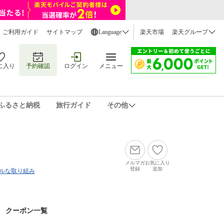
ご利用ガイド
サイトマップ
Language
楽天市場
楽天グループ
に入り
予約確認
ログイン
メニュー
ふるさと納税
旅行ガイド
その他
メルマガ
お気に入り
登録
追加
ルな取り組み
クーポン一覧