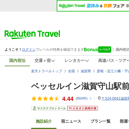
国内宿泊
交通＋宿
レンタカー
高速バス・ツア
楽天トラベルトップ
全国
滋賀県
彦根・近江八幡・守
ベッセルイン滋賀守山駅前
4.44
(
993
件)
〒524-0041
サステナブルトラベル
施設紹介
宿ニュース
プラン一覧
部屋