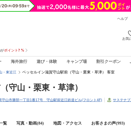
ヘルプ
お気
ー
海外旅行
遊び・体験
キャンプ場
割引クーポン
ベッセルイン滋賀守山駅前（守山・栗東・草津） 客室
山・東近江
（守山・栗東・草津）
滋賀県守山市勝部一丁目1番17号 守山駅前近江鉄道ビル(フロント4F)
サステナブ
一覧
写真・動画(84)
地図・アクセス
お客さまの声(
993
)