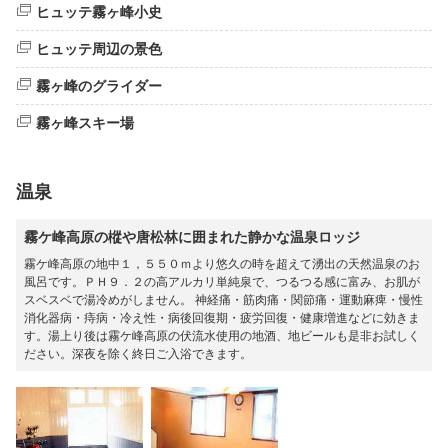
ヒュッテ霧ヶ峰小史
ヒュッテ周辺の景色
霧ヶ峰のグライダー
霧ヶ峰スキー場
温泉
霧ケ峰高原の樅や唐松林に囲まれた静かな温泉ロッジ
霧ケ峰高原の地中１，５５０ｍより悠久の時を超えて湧出の天然温泉のお
風呂です。ＰＨ９．２の高アルカリ単純泉で、つるつる感に富み、お肌が
スベスベで湯冷めがしません。 神経痛・筋肉痛・関節痛・運動麻痺・慢性
消化器病・痔病・冷え性・病後回復期・疲労回復・健康増進などに効きま
す。湯上り後は霧ケ峰高原の伏流水使用の地酒、地ビールも是非お試しく
ださい。深夜を除く終日ご入浴できます。