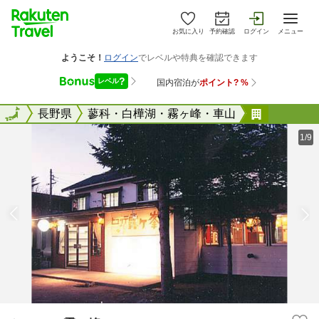
お気に入り
予約確認
ログイン
メニュー
全国
全国
長野県
蓼科・白樺湖・霧ヶ峰・車山
ヒュッテ
1/9