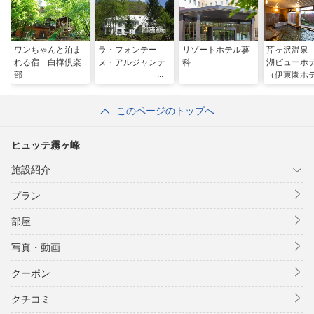
ワンちゃんと泊ま
ラ・フォンテー
リゾートホテル蓼
芹ヶ沢温泉
れる宿 白樺倶楽
ヌ・アルジャンテ
科
湖ビューホ
部
（伊東園ホ
ズ）
このページのトップへ
ヒュッテ霧ヶ峰
施設紹介
プラン
部屋
写真・動画
クーポン
クチコミ