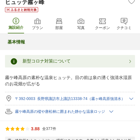
ヒュッテ霧ヶ峰
施設紹介
プラン
部屋
写真
クーポン
クチコミ
基本情報
新型コロナ対策について
霧ケ峰高原の素朴な温泉ヒュッテ。目の前は泉の湧く強清水湿原
のお花畑が広がる
〒392-0003 長野県諏訪市上諏訪13338-74（霧ヶ峰高原強清水）
霧ケ峰高原の樅や唐松林に囲まれた静かな温泉ロッジ
3.88
全377件