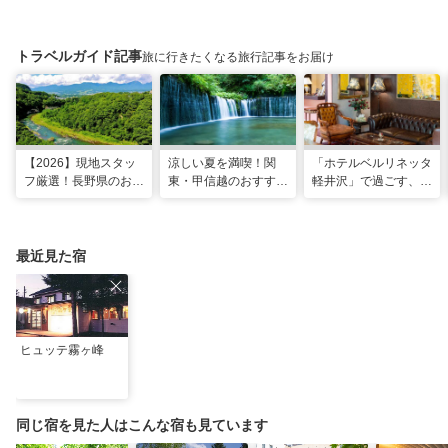
トラベルガイド記事
旅に行きたくなる旅行記事をお届け
【2026】現地スタッ
涼しい夏を満喫！関
「ホテルベルリネッタ
フ厳選！長野県のおす
東・甲信越のおすすめ
軽井沢」で過ごす、ア
すめ観光スポット26
避暑地14選
ンティークに包まれる
選
優雅な休日
最近見た宿
ヒュッテ霧ヶ峰
同じ宿を見た人はこんな宿も見ています