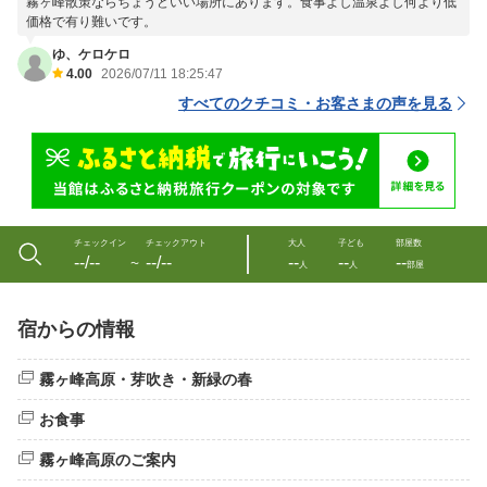
霧ヶ峰散策ならちょうどいい場所にあります。食事よし温泉よし何より低
価格で有り難いです。
ゆ、ケロケロ
4.00
2026/07/11 18:25:47
すべてのクチコミ・お客さまの声を見る
チェックイン
チェックアウト
大人
子ども
部屋数
--/--
--/--
--
--
--
〜
人
人
部屋
宿からの情報
霧ヶ峰高原・芽吹き・新緑の春
お食事
霧ヶ峰高原のご案内