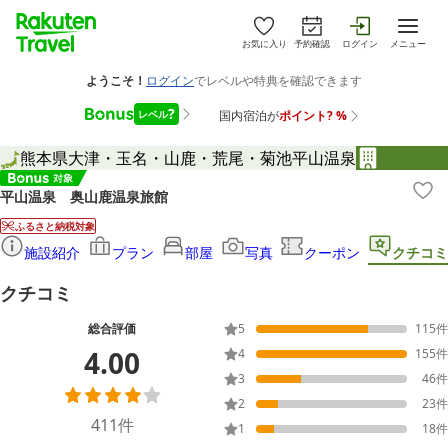
お気に入り
予約確認
ログイン
メニュー
熊本県
大津・玉名・山鹿・荒尾・菊池
平山温泉
平山温泉 奥山鹿温泉旅館
ふるさと納税対象
施設紹介
プラン
部屋
写真
クーポン
クチコミ
クチコミ
総合評価
5
115
件
4.00
4
155
件
3
46
件
2
23
件
411
件
1
18
件