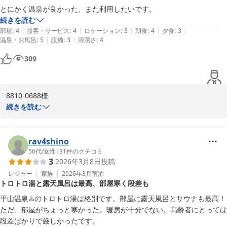
で、心ゆくまで温泉をお楽しみいただけます。

とにかく温泉が良かった、また利用したいです。
続きを読む
お食事もお口に合ったようで何よりでございます。

|
|
|
|
|
部屋
:
4
接客・サービス
:
4
ロケーション
:
3
朝食
:
4
夕食
:
3
ご夫婦の大切なひとときに、当館をお選びいただけたご縁に心より
|
|
温泉・お風呂
:
5
設備
:
3
清潔さ
:
4
感謝申し上げます。

309
またお会いできるのを、スタッフ一同心よりお待ちしております。
平山温泉 奥山鹿温泉旅館
2026-02-20
8810-0688様

続きを読む
この度は奥山鹿温泉旅館にお越しくださり誠にありがとうございま
した。

rav4shino
当館の源泉掛け流しの温泉を気に入っていただけたようで、大変嬉
50代
/
女性
|
31
件のクチコミ
3
2026年3月8日
投稿
しく思います。

広々とした大浴場では開放感のある湯浴みを、客室では24時間お楽
レジャー
家族
2026年3月
宿泊
トロトロ湯と露天風呂は最高、部屋寒く段差も
しみいただける温泉を、多くのお客様にご好評いただいておりま
す。

平山温泉♨️のトロトロ湯は格別です。部屋に露天風呂とサウナも最高！
ただ、部屋がちょっと寒かった。暖房が十分でない。高齢者にとっては
「また利用したい」とのお言葉が、何よりの励みになります。

段差ばかりで厳しかったです。