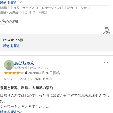
続きを読む
|
|
|
|
|
部屋
:
3
接客・サービス
:
3
ロケーション
:
3
朝食
:
4
夕食
:
4
|
|
温泉・お風呂
:
5
設備
:
2
清潔さ
:
3
平山温泉 奥山鹿温泉旅館
275
2026-03-06
rav4shino様

続きを読む
この度は奥山鹿温泉旅館にお越しくださり誠にありがとうございま
した。

あびちゃん
「トロトロ湯」やお部屋の露天風呂・サウナを気に入っていただけ
40代
/
女性
|
1
件のクチコミ
4
2026年1月30日
投稿
たとのこと、とてもうれしく拝見しました。

お部屋の寒さや館内の段差につきましては、ご不便をおかけし申し
レジャー
友達
2026年1月
宿泊
訳ございません。

泉質と接客、料理に大満足の宿泊
日帰り入浴ではじめて行った時に泉質が良すぎて忘れられませんでし
頂いたご意見は今後の参考として大切に受け止め、より快適にお過
た。

ごしいただけるよう工夫してまいります。

シャワーもとろとろでした。

また機会がございましたら、トロトロ湯でゆっくりお寛ぎいただけ
でも今は日帰り入浴がないので、泊まってみよう！と思い、友人と宿
続きを読む
れば幸いです。