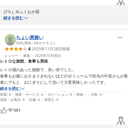
ぴろし＠ふくおか様

続きを読む
この度は奥山鹿温泉旅館にお越しくださり誠にありがとうございま
す。

ちょい悪爺い
50代
/
男性
|
2
件のクチコミ
4
2025年11月28日
投稿
露天風呂をお褒めいただきありがとうございます。

自然に囲まれた開放感ある露天風呂には3つの浴槽があり、ゆった
レジャー
家族
2025年10月
宿泊
レトロな旅館、食事も美味
りと温泉を楽しめるかと思います。

レトロ感のあった旅館で、良い所でした。

食事もお腹におさまりきれないほどのボリュームで担当の中居さんが夜
食にでもと、おにぎりにして頂いて大変美味しかったです。
平山温泉 奥山鹿温泉旅館
続きを読む
2025-12-12
|
|
|
|
|
部屋
:
4
接客・サービス
:
4
ロケーション
:
4
朝食
:
-
夕食
:
4
|
|
温泉・お風呂
:
4
設備
:
4
清潔さ
:
4
501