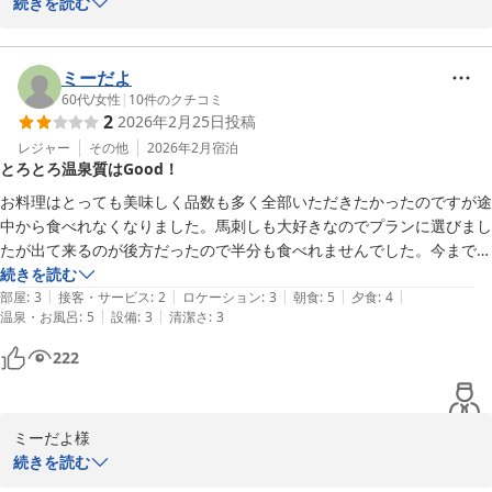
続きを読む
この度は奥山鹿温泉旅館にお越しくださり誠にありがとうございま
した。また、貴重なご意見をお寄せくださり、誠にありがとうござ
います。

ミーだよ
60代
/
女性
|
10
件のクチコミ
2
2026年2月25日
投稿
お部屋の温泉をお気に召していただけたとのこと、大変嬉しく存じ
ます。

レジャー
その他
2026年2月
宿泊
とろとろ温泉質はGood！
その一方で、お食事の内容や大浴場の清潔感について、ご期待に添
お料理はとっても美味しく品数も多く全部いただきたかったのですが途
えず大変申し訳ございませんでした。せっかくお越しいただいたに
中から食べれなくなりました。馬刺しも大好きなのでプランに選びまし
もかかわらず、満足のいくお時間をご提供できなかったことを、深
たが出て来るのが後方だったので半分も食べれませんでした。今まで残
くお詫び申し上げます。

した事ないのですが年齢と共に食べれなくなったと残念に思うなかメニ
続きを読む
|
|
|
|
|
ュー順序もご検討いただきたく感じました。

部屋
:
3
接客・サービス
:
2
ロケーション
:
3
朝食
:
5
夕食
:
4
いただいたご意見はスタッフ一同で真摯に受け止め、改善に努めて
|
|
温泉・お風呂
:
5
設備
:
3
清潔さ
:
3
今回一番残念な事は夕食中に厨房から大きな声で男性の叱咤する声が聞
まいります。
こえました。一番厨房に近い席だったからでしょうが一気に食事が喉を
222
通らなくなりました。NGはあまり書き込みしたくないのですが今後の
平山温泉 奥山鹿温泉旅館
ために書かせて頂きます。

2026-03-24
中居さんは笑顔でとても感じ良く接して頂きました。しかし人も足りて
ミーだよ様

いないようで大変ですね。

続きを読む
ひとつの出来事で全体の印象が変わってしまう体験でした。
この度は奥山鹿温泉旅館にお越しくださり誠にありがとうございま