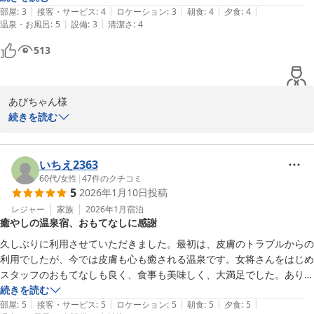
|
|
|
|
|
泊。

部屋
:
3
接客・サービス
:
4
ロケーション
:
3
朝食
:
4
夕食
:
4
平山温泉 奥山鹿温泉旅館
|
|
温泉・お風呂
:
5
設備
:
3
清潔さ
:
4
お部屋も広く、接客も良く、料理も美味しかったです！夜ご飯は全部完
2026-03-24
食したかったけど、量が多く食べきれないくらいでした。

513
大浴場の湯よりも、お部屋の湯の方がとろとろで何度も入りました。

次は家族で行きたいなと思いました。

あびちゃん様

ありがとうございました。

続きを読む
この度は奥山鹿温泉旅館にお越しくださり誠にありがとうございま
した。

いちえ2363
初めての日帰り入浴の印象を覚えていてくださり、また泉質と接
60代
/
女性
|
47
件のクチコミ
5
2026年1月10日
投稿
客、料理のお褒めの言葉をいただき大変嬉しく思います。

お部屋のお風呂を気に入って何度も入ってくださったとのこと、泉
レジャー
家族
2026年1月
宿泊
癒やしの温泉宿、おもてなしに感謝
質を存分に楽しんでいただけたようで何よりです。

久しぶりに利用させていただきました。最初は、皮膚のトラブルからの
次回はぜひご家族でゆっくりとお過ごしいただければと存じます。

利用でしたが、今では皮膚も心も癒される温泉です。女将さんをはじめ
スタッフ一同、心よりお待ちしております。

スタッフのおもてなしも良く、食事も美味しく、大満足でした。ありが
とうございました。
続きを読む
|
|
|
|
|
部屋
:
5
接客・サービス
:
5
ロケーション
:
5
朝食
:
5
夕食
:
5
平山温泉 奥山鹿温泉旅館