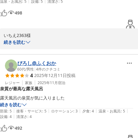
|
|
温泉・お風呂
:
5
設備
:
5
清潔さ
:
5
2026-02-08
498
いちえ2363様

続きを読む
いつもお越しくださり誠にありがとうございます。

当館をお褒めいただき大変嬉しく思います。

ぴろし@ふくおか
お話が弾み、楽しい時間を過ごさせていただきました。

60代
/
男性
|
4
件のクチコミ
4
2025年12月11日
投稿
またお会いできるのを楽しみにしております。

レジャー
家族
2025年11月
宿泊
泉質が最高な露天風呂
露天風呂の泉質が気に入りました
平山温泉 奥山鹿温泉旅館
続きを読む
2026-01-24
|
|
|
|
|
部屋
:
5
接客・サービス
:
5
ロケーション
:
3
夕食
:
4
温泉・お風呂
:
5
|
設備
:
4
清潔さ
:
4
492