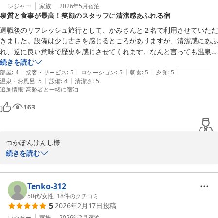
レジャー
家族
2026年5月
宿泊
泉質と食事が最高！笑顔のスタッフに清潔感あふれる宿
退職後のリフレッシュ旅行として、かみさんと２名で利用させていただ
きました。設備は少し古さを感じるところがありますが、清潔感にあふ
れ、逆に良い意味で歴史を感じさせてくれます。なんと言っても温泉の
質の良さ、食事の美味しさは最高です。スタッフの笑顔の対応も印象に
続きを読む
|
|
|
|
|
残っています。
部屋
:
4
接客・サービス
:
5
ロケーション
:
5
朝食
:
5
夕食
:
5
|
|
温泉・お風呂
:
5
設備
:
4
清潔さ
:
5
追加情報
:
高齢者と一緒に宿泊
163
つかぽんけんし様

続きを読む
この度は奥山鹿温泉旅館にお越しくださり誠にありがとうございま
した。

また、ご退職後の大切なご旅行に当館をお選びいただきましたこ
Tenko-312
と、心より御礼申し上げます。

50代
/
女性
|
18
件のクチコミ
5
2026年2月17日
投稿
設備面につきましてはご不便をおかけする点もあったかと存じます
レジャー
家族
2026年2月
宿泊