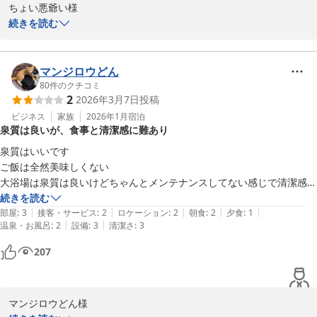
ちょい悪爺い様

続きを読む
この度は奥山鹿温泉旅館にお越しくださり誠にありがとうございま
す。

マンジロウどん
当館のレトロ感とお食事にご満足いただけたようで大変嬉しく思い
80
件のクチコミ
2
2026年3月7日
投稿
ます。少食の方には通常の食事よりも品数を少なめに提供している
ミニ会席プランもございますので、ご確認いただければと存じま
ビジネス
家族
2026年1月
宿泊
泉質は良いが、食事と清潔感に難あり
す。

泉質はいいです

またのお越しを心よりお待ちしております。
ご飯は全然美味しくない

大浴場は泉質は良いけどちゃんとメンテナンスしてない感じで清潔感は
平山温泉 奥山鹿温泉旅館
あまりありませんでした

続きを読む
2025-12-12
|
|
|
|
|
部屋のお風呂が良かっただけであとはまぁまぁって感じ

部屋
:
3
接客・サービス
:
2
ロケーション
:
2
朝食
:
2
夕食
:
1
|
|
温泉・お風呂
:
2
設備
:
3
清潔さ
:
3
次は利用することは無いと思います
207
マンジロウどん様
