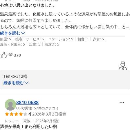
心地よい思い出となりました。
が、その中でも清潔さや歴史の趣として感じていただけたこと、大
変嬉しく拝読いたしました。

温泉最高でした。化粧水に浸っているような源泉がお部屋のお風呂にあ
るので、気軽に何回でも楽しめました。

温泉の泉質やお食事について「最高」とのお言葉を頂戴し、スタッ
もちろん大浴場も広々としていて、全体的に懐かしい雰囲気の中、とて
フ一同、大きな励みとなっております。また、スタッフの対応につ
ものんびり過ごさせて頂きました。

続きを読む
きましても温かいお言葉をいただき、重ねて御礼申し上げます。

|
|
|
|
|
5.60代の夫婦で利用させて頂いたのですが、食事が上品な味わいで、美
部屋
:
5
接客・サービス
:
5
ロケーション
:
5
朝食
:
5
夕食
:
5
|
|
温泉・お風呂
:
5
設備
:
5
清潔さ
:
5
味しかったです。

これからも皆様に心からお寛ぎいただける宿を目指し、より一層努
宿の方の、心温かさがいろんなところで感じられるお宿でした。

370
めてまいります。

ぜひまた季節を変えてお越しいただけましたら幸いでございます。

またお会いできる日を、心よりお待ち申し上げております。

Tenko-312様

続きを読む
この度は奥山鹿温泉旅館にお越しくださり誠にありがとうございま
平山温泉 奥山鹿温泉旅館
した。

2026-06-02
8810-0688
心あたたまるお言葉をお寄せくださり誠にありがとうございます。
60代
/
男性
|
57
件のクチコミ
4
2026年3月2日
投稿
お部屋のお風呂や大浴場でゆっくりとお寛ぎいただけたとのこと、
とても嬉しく拝読いたしました。

レジャー
家族
2026年2月
宿泊
温泉が最高！また利用したい宿
内湯と露天風呂を備えた大浴場では、ゆったりとした開放感の中