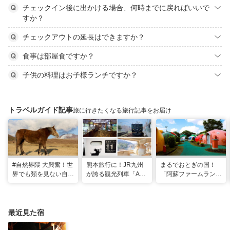
チェックイン後に出かける場合、何時までに戻ればいいで
すか？
チェックアウトの延長はできますか？
食事は部屋食ですか？
子供の料理はお子様ランチですか？
トラベルガイド記事
旅に行きたくなる旅行記事をお届け
#自然界隈 大興奮！世
熊本旅行に！JR九州
まるでおとぎの国！
界でも類を見ない自然
が誇る観光列車「A列
「阿蘇ファームラン
の宝庫・熊本で「火の
車で行こう」＆「あそ
ド」で心も体も元気に
国」「水の国」を体感
ぼーい！」完全乗車ガ
なる体験型ステイ
する旅
イド
最近見た宿