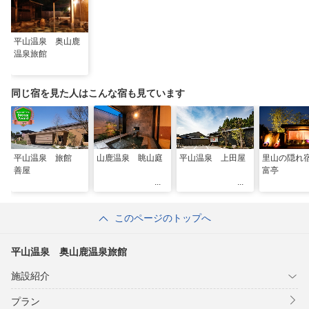
平山温泉 奥山鹿
温泉旅館
同じ宿を見た人はこんな宿も見ています
平山温泉 旅館
山鹿温泉 眺山庭
平山温泉 上田屋
里山の隠れ
善屋
富亭
このページのトップへ
平山温泉 奥山鹿温泉旅館
施設紹介
プラン