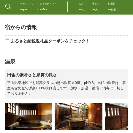
チェックイン
チェックアウト
大人
子ども
部屋数
--/--
--/--
--
--
--
〜
人
人
部屋
宿からの情報
ふるさと納税返礼品クーポンをチェック！
温泉
田舎の素朴さと泉質の良さ
平山温泉地区でも最高クラスの湧出温度６0度、pH9.8。当館の温泉は、客
室も含め全て源泉100％掛け流しです。加水・加温・循環・消毒は一切し
ておりません。