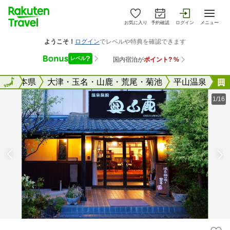
お気に入り
予約確認
ログイン
メニュー
全国
熊本県
全国
大津・玉名・山鹿・荒尾・菊池
平山温泉
1/16