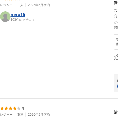
貸
レジャー
一人
2026年6月
宿泊
ス
nero16
容
103
件のクチコミ
が
部
4
清
レジャー
友達
2026年5月
宿泊