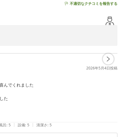
不適切なクチコミを報告する
。

土産をお褒めいただき、スタッフ一同大変光栄に存じま
2026年5月4日
投稿
。

し上げております。

喜んでくれました

た

|
|
風呂
:
5
設備
:
5
清潔さ
:
5