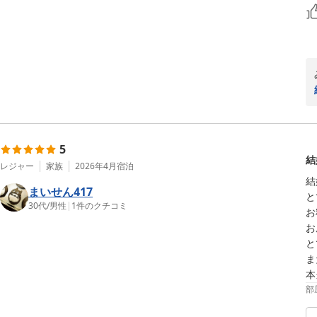
5
結
レジャー
家族
2026年4月
宿泊
結
まいせん417
と
30代
/
男性
|
1
件のクチコミ
お
お
と
ま
本
部