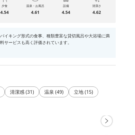
夕食
温泉・お風呂
設備
清潔さ
4.54
4.61
4.54
4.62
バイキング形式の食事、種類豊富な貸切風呂や大浴場に満
料サービスも高く評価されています。
清潔感
(
31
)
温泉
(
49
)
立地
(
15
)