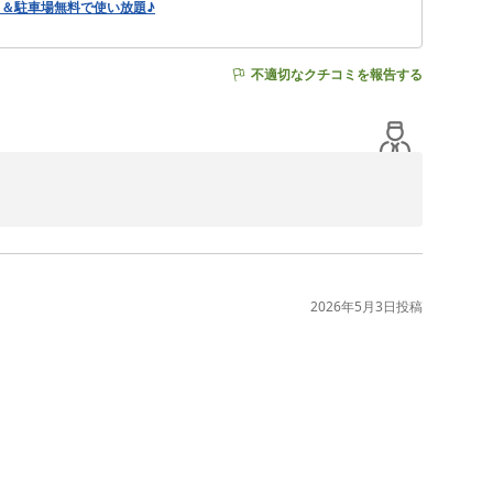
呂＆駐車場無料で使い放題♪
不適切なクチコミを報告する
した。

向上に努めてまいります。

2026年5月3日
投稿