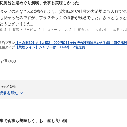
切風呂と湯めぐり満喫、食事も美味しかった
タッフのみなさんの対応もよく、貸切風呂や佳雲の大浴場にも入れて湯
も良かったのですが、プラスチックの食器が残念でした。きっともっと
とうございました。
|
|
|
|
|
屋
:
5
接客・サービス
:
5
ロケーション
:
5
朝食
:
4
夕食
:
4
温泉・お
宿泊プラン
【さき楽30】お1人様2，000円OFF★旅行の計画は早いがお得！貸切風
部屋タイプ
【禁煙ツイン】シャワー付 22平米…2名定員
700
nero16様

この度は当館にご宿泊いただき誠にありがとうございます。

続きを読む
貸切風呂や大浴場、お食事をお楽しみいただけたとのお言葉を拝見し、大
一方で食器がプラスチックで残念な思いをさせてしまい、申し訳ございま
いただいたご意見は今後の改善検討の参考とさせていただきます。

またのご来館を心よりお待ちしております。

潔で食事も美味しく、お土産も良い宿