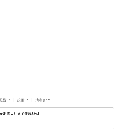
|
|
風呂
:
5
設備
:
5
清潔さ
:
5
喫★出雲大社まで徒歩8分♪