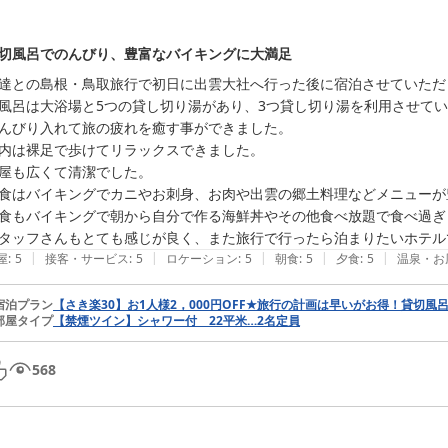
切風呂でのんびり、豊富なバイキングに大満足
達との島根・鳥取旅行で初日に出雲大社へ行った後に宿泊させていただき
風呂は大浴場と5つの貸し切り湯があり、3つ貸し切り湯を利用させてい
んびり入れて旅の疲れを癒す事ができました。

内は裸足で歩けてリラックスできました。

屋も広くて清潔でした。

食はバイキングでカニやお刺身、お肉や出雲の郷土料理などメニューが
食もバイキングで朝から自分で作る海鮮丼やその他食べ放題で食べ過ぎま
タッフさんもとても感じが良く、また旅行で行ったら泊まりたいホテル
|
|
|
|
|
屋
:
5
接客・サービス
:
5
ロケーション
:
5
朝食
:
5
夕食
:
5
温泉・お
宿泊プラン
【さき楽30】お1人様2，000円OFF★旅行の計画は早いがお得！貸切風
部屋タイプ
【禁煙ツイン】シャワー付 22平米…2名定員
568