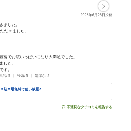
2026年6月28日
投稿
ました。

ただきました。

豊富でお腹いっぱいになり大満足でした。

した。

です。
|
|
風呂
:
5
設備
:
5
清潔さ
:
5
呂＆駐車場無料で使い放題♪
不適切なクチコミを報告する