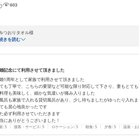
603
みつおりタオル様

続きを読む
この度は「お宿 月夜のうさぎ」にご宿泊賜り誠にありがとうございます
またお忙しい中口コミのご投稿、重ねてお礼申し上げます。

館内やお部屋の清潔さ、バイキングや大粒シジミの味噌汁、ロビーのお
す。

婚記念にて利用させて頂きました
貸切風呂やお隣の大浴場もご満足いただけたご様子で何よりでございます
婚1周年として家族で利用させて頂きました

今後も清掃やサービスの維持向上に努め、またのご来館を心よりお待ち申
ても丁寧で、こちらの要望など可能な限り対応して下さり、妻もとても
料理も美味しく、細かな気遣いが痛み入りました

お宿　月夜のうさぎ

風呂も家族で入れる貸切風呂があり、少し待ちましたがゆったり入れまし
帳場　角
ても居心地良かったです

お宿 月夜のうさぎ（共立リゾート）
た必ず利用させていただきます

2026-06-08
当にありがとうございました！
|
|
|
|
|
屋
:
5
接客・サービス
:
5
ロケーション
:
5
朝食
:
5
夕食
:
5
温泉・お