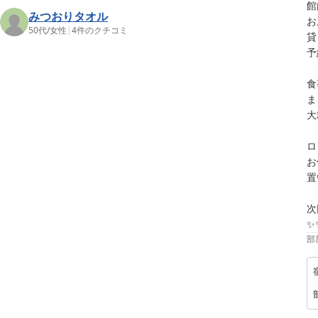
館
みつおりタオル
お
50代
/
女性
|
4
件のクチコミ
貸
予
食
ま
大
ロ
お
置
次
✨
部