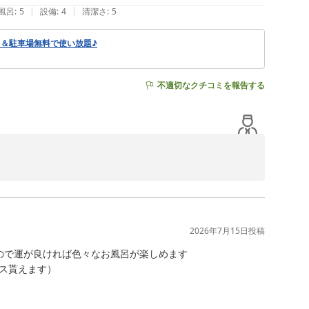
|
|
風呂
:
5
設備
:
4
清潔さ
:
5
呂＆駐車場無料で使い放題♪
不適切なクチコミを報告する
の励みになります。

は、

2026年7月15日
投稿
で運が良ければ色々なお風呂が楽しめます

ス貰えます）
