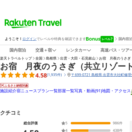
国内宿泊
交通＋宿
レンタカー
高速バス・ツア
楽天トラベルトップ
全国
島根県
出雲・大田・石見銀山
お宿 月夜のうさぎ
お宿 月夜のうさぎ（共立リゾー
4.58
(
1,935
件
)
〒
699-0721 島根県 出雲市大社町修理
ふるさと納税対象
施設紹介
宿ニュース
プラン一覧
部屋一覧
写真・動画
(91)
地図・アクセス
クチコミ
総合評価
5
986
件
4
438
件