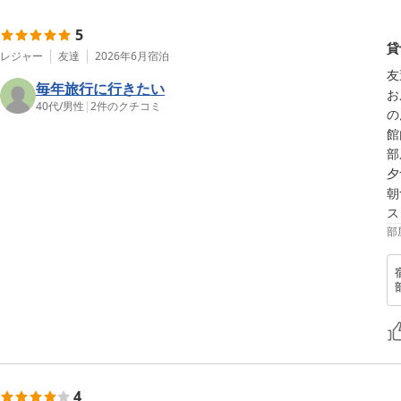
5
貸
レジャー
友達
2026年6月
宿泊
友
毎年旅行に行きたい
お
40代
/
男性
|
2
件のクチコミ
の
館
部
夕
朝
ス
部
4