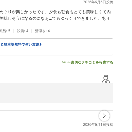
2026年6月6日
投稿
めぐりが楽しかったです。夕食も朝食もとても美味しくて内
美味しそうになるのになぁ…でもゆっくりできました。あり
|
|
風呂
:
5
設備
:
4
清潔さ
:
4
呂＆駐車場無料で使い放題♪
不適切なクチコミを報告する
変嬉しく思います。

せん。

2026年6月1日
投稿