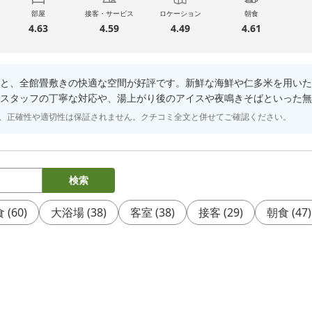
部屋
接客・サービス
ロケーション
朝食
4.63
4.59
4.49
4.61
と、全館畳敷きの快適な空間が好評です。新鮮な海鮮や仁多米を用いた
スタッフの丁寧な対応や、湯上がり後のアイスや夜鳴きそばといった無
り、正確性や適切性は保証されません。クチコミ全文と併せてご確認ください。
検索
食
(
60
)
大浴場
(
38
)
客室
(
38
)
接客
(
29
)
朝食
(
47
)