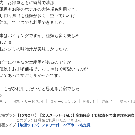
内、お部屋ともに綺麗で清潔。

お宿 月夜のうさぎ

風呂もお隣のホテルの大浴場も利用でき、

料飲　西村
し切り風呂も種類が多く、空いていれば

お宿 月夜のうさぎ（共立リゾート）
約無しでいつでも利用できました。

2026-06-19
事はバイキングですが、種類も多く楽しめ

した☺️

粒シジミの味噌汁が美味しかったな。

ビーに小さなお土産屋があるのですが

値段もお手頃価格で、おしゃれで可愛いものが

いてあってすごく良かったです。

回もぜひ利用したいなと思えるお宿でした

✨
|
|
|
|
|
屋
:
5
接客・サービス
:
4
ロケーション
:
5
朝食
:
4
夕食
:
4
温泉・お
宿泊プラン
【15％OFF】【楽天スーパーSALE】室数限定！1泊2食付で出雲旅を満
このプランは現在ご利用いただけません
部屋タイプ
【禁煙ツイン】シャワー付 22平米…2名定員