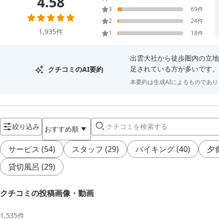
4.58
3
69
件
2
24
件
1,935
件
1
18
件
出雲大社から徒歩圏内の立地
足されている方が多いです。
クチコミのAI要約
本要約は生成AIによるものであ
絞り込み
おすすめ順
サービス
(
54
)
スタッフ
(
29
)
バイキング
(
40
)
夕
貸切風呂
(
29
)
クチコミの投稿画像・動画
1,535
件