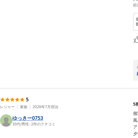
部
5
5
レジャー
家族
2026年7月
宿泊
個
ゆっきー0753
風
30代
/
男性
|
2
件のクチコミ
ア
夕