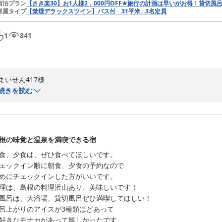
宿泊プラン
【さき楽30】お1人様2，000円OFF★旅行の計画は早いがお得！貸切風
部屋タイプ
【禁煙デラックスツイン】バス付 31平米…3名定員
1
841
まいせん417様

続きを読む
この度はご結婚記念日に当館をご利用いただき、誠にありがとうございま
奥様にお喜びいただけたと伺い、大変嬉しく思います。

お料理や貸切風呂をお楽しみいただけたことを励みに、さらなるサービス
まいせん417様のまたのご来館を心よりお待ち申し上げております。

根の味覚と温泉を満喫できる宿
食、夕食は、ぜひ食べてほしいです。

お宿　月夜のうさぎ　内田
ェックイン順に朝食、夕食の予約なので

お宿 月夜のうさぎ（共立リゾート）
めにチェックインした方がいいです。

2026-05-06
理は、島根の料理沢山あり、美味しいです！

風呂は、大浴場、貸切風呂ぜひ満喫してほしい！

呂上がりのアイスが3種類ほどあって
