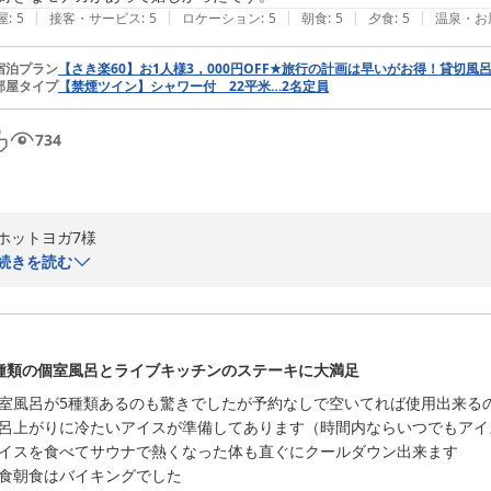
|
|
|
|
|
屋
:
5
接客・サービス
:
5
ロケーション
:
5
朝食
:
5
夕食
:
5
温泉・お
宿泊プラン
【さき楽60】お1人様3，000円OFF★旅行の計画は早いがお得！貸切風
部屋タイプ
【禁煙ツイン】シャワー付 22平米…2名定員
734
ホットヨガ7様

この度はご宿泊いただき誠にありがとうございます。

続きを読む
お食事や温泉、湯上りサービスにご満足いただけたとのお言葉はスタッフ
チェックインのタイミングで朝夕のご案内状況に差が出る点につきまして
いただいたご意見を運営の参考とさせていただきます。

今後とも地元の味とくつろぎの提供に努めてまいります。

種類の個室風呂とライブキッチンのステーキに大満足
またのご来館を心よりお待ち申し上げております。

室風呂が5種類あるのも驚きでしたが予約なしで空いてれば使用出来るの
お宿月夜のうさぎ　島林
呂上がりに冷たいアイスが準備してあります（時間内ならいつでもアイ
お宿 月夜のうさぎ（共立リゾート）
イスを食べてサウナで熱くなった体も直ぐにクールダウン出来ます

2026-05-07
食朝食はバイキングでした
