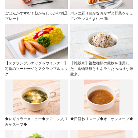
ごはんがすすむ！朝からしっかり満足
パンに彩り豊かなおかずと野菜をそえ
プレート
てバランスのよい一皿に
【スクランブルエッグ＆ウインナー】
【雑穀米】複数種類の穀物を使用し
定番のソーセージとスクランブルエッ
た、食物繊維とミネラルたっぷりな雑
グ
穀米。
◆レギュラーメニュー◆テアニン入り
◆日替わりスープ◆オニオンスープ◆
みそスープ◆