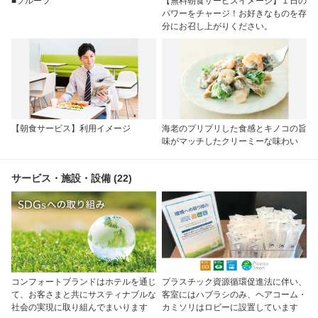
■フルーツ
【無料朝食サービスイメージ】１日の
パワーをチャージ！お好きなものを存
分にお召し上がりください。
【朝食サービス】利用イメージ
海老のプリプリした食感とキノコの旨
味がマッチしたクリーミーな味わい
サービス・施設・設備 (22)
コンフォートブランドはホテルを通じ
プラスチック資源循環促進法に伴い、
て、お客さまと共にサスティナブルな
客室にはハブラシのみ、ヘアコーム・
社会の実現に取り組んでまいります
カミソリはロビーに設置しています