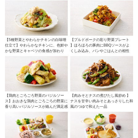
【5種野菜とやわらかチキンの白味噌
【プルドポークの彩り野菜プレート
仕立て】やわらかなチキンに、色鮮や
】ほろほろの豚肉にBBQソースがよ
かな野菜とキャベツの食感が加わり
くしみ込み、パンやごはんとの相性
【鶏肉とごろごろ野菜のバジルソー
【肉みそとナスの煮びたし風炒め 】
ス】おおきな鶏肉とごろごろの野菜に
ナスを甘辛い肉みそとあっさりした和
香り高いバジルソースが絡んだ満足感
風のつゆで和えた一品