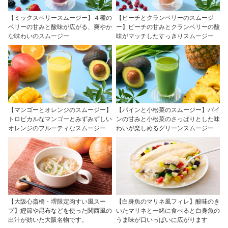
【ミックスベリースムージー】４種の
【ピーチとクランベリーのスムージ
ベリーの甘みと酸味が広がる、爽やか
ー】ピーチの甘みとクランベリーの酸
な味わいのスムージー
味がマッチしたすっきりスムージー
【マンゴーとオレンジのスムージー】
【パインと小松菜のスムージー】パイ
トロピカルなマンゴーとみずみずしい
ンの甘みと小松菜のさっぱりとした味
オレンジのフルーティなスムージー
わいが楽しめるグリーンスムージー
【大阪心斎橋・堺限定肉すい風スー
【白身魚のマリネ風フィレ】酸味のき
プ】鰹節や昆布などを使った関西風の
いたマリネと一緒に食べると白身魚の
出汁が効いた大阪名物です。
うま味が口いっぱいに広がります