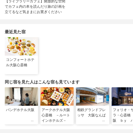
【ライブラリーカフェ】開放的な空間
でカフェ内の本を読んだり旅の計画を
立てるなど気ままにお寛ぎください
最近見た宿
コンフォートホテ
ル大阪心斎橋
同じ宿を見た人はこんな宿も見ています
バンデホテル大阪
アークホテル大阪
相鉄グランドフレ
フォリオ・
心斎橋 －ルート
ッサ 大阪なんば
ラ・心斎橋
インホテルズ－
阪 ｂｙ 
ン・グルー