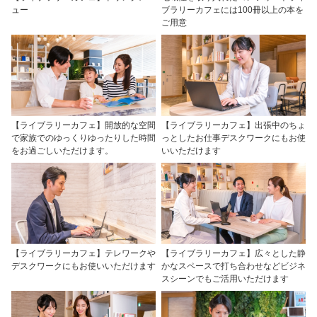
ュー
ブラリーカフェには100冊以上の本を
ご用意
【ライブラリーカフェ】開放的な空間
【ライブラリーカフェ】出張中のちょ
で家族でのゆっくりゆったりした時間
っとしたお仕事デスクワークにもお使
をお過ごしいただけます。
いいただけます
【ライブラリーカフェ】テレワークや
【ライブラリーカフェ】広々とした静
デスクワークにもお使いいただけます
かなスペースで打ち合わせなどビジネ
スシーンでもご活用いただけます