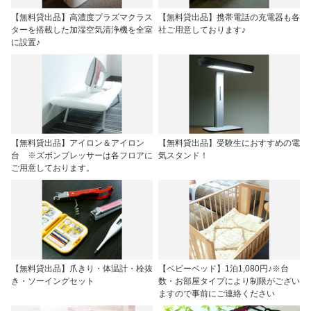
【無料貸出品】高濃度プラズマクラス
【無料貸出品】携帯電話の充電器も各
ターを搭載した加湿空気清浄機を全室
社ご用意しております♪
に設置♪
【無料貸出品】アイロン＆アイロン
【無料貸出品】受験生におすすめの電
台 ※ズボンプレッサーは各フロアに
気スタンド！
ご用意しております。
【無料貸出品】爪きり・体温計・栓抜
【ベビーベッド】1泊1,080円♪※台
き・ソーイングセット
数・お部屋タイプにより制限がござい
ますので事前にご連絡ください