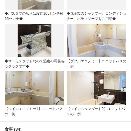
◆バスタブの広さは縦約105センチ横
◆花王製のシャンプー、コンディショ
65センチ◆
ナー、ボディソープをご用意◆
◆サーモスタットなので温度の調整も
【ダブルエコノミー】ユニットバスの
ラクラクです◆
一例
【ツインエコノミー1】ユニットバス
【ツインスタンダード2】ユニットバ
の一例
スの一例
食事 (34)