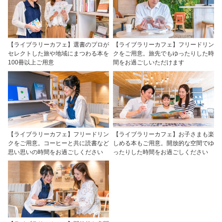
【ライブラリーカフェ】選書のプロが
【ライブラリーカフェ】フリードリン
セレクトした旅や地域にまつわる本を
クをご用意。旅先でもゆったりした時
100冊以上ご用意
間をお過ごしいただけます
【ライブラリーカフェ】フリードリン
【ライブラリーカフェ】お子さまも楽
クをご用意。コーヒーと共に読書など
しめる本もご用意。開放的な空間でゆ
思い思いの時間をお過ごしください
ったりした時間をお過ごしください