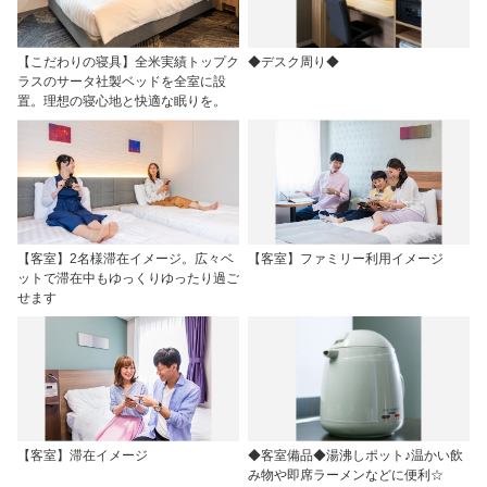
【こだわりの寝具】全米実績トップク
◆デスク周り◆
ラスのサータ社製ベッドを全室に設
置。理想の寝心地と快適な眠りを。
【客室】2名様滞在イメージ。広々ベ
【客室】ファミリー利用イメージ
ットで滞在中もゆっくりゆったり過ご
せます
【客室】滞在イメージ
◆客室備品◆湯沸しポット♪温かい飲
み物や即席ラーメンなどに便利☆