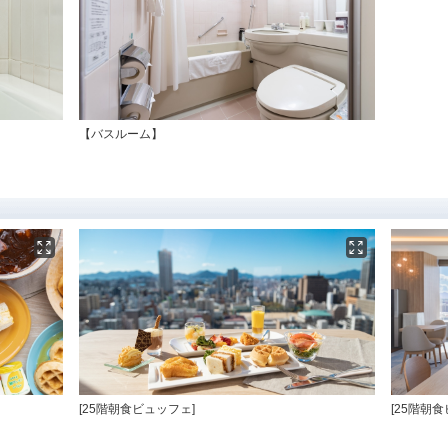
【バスルーム】
[25階朝食ビュッフェ]
[25階朝