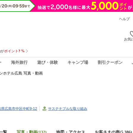
ヘルプ
お気
ー
海外旅行
遊び・体験
キャンプ場
割引クーポン
ンホテル広島 写真・動画
広島県広島市中区中町9-12
サステナブルな取り組み
一覧
写真・動画(132)
地図・アクセス
お客さまの声(
5,386
)