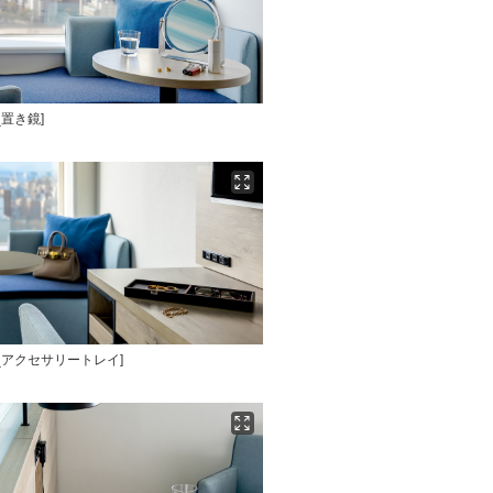
_置き鏡]
_アクセサリートレイ]