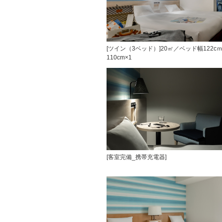
[ツイン（3ベッド）]20㎡／ベッド幅122cｍ
110cm×1
[客室完備_携帯充電器]