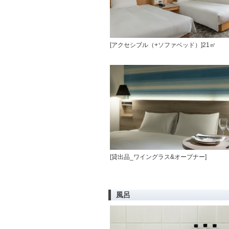
[アクセシブル（+ソファベッド）]21㎡
[貸出品_ワイングラス&オープナー]
風呂