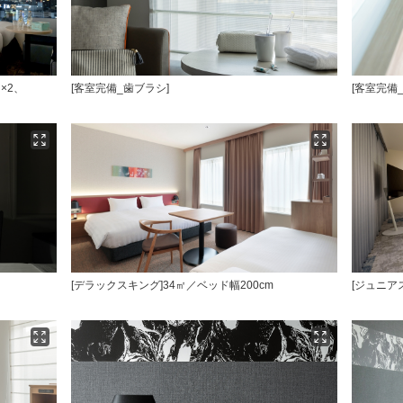
×2、
[客室完備_歯ブラシ]
[客室完備
[デラックスキング]34㎡／ベッド幅200cm
[ジュニア