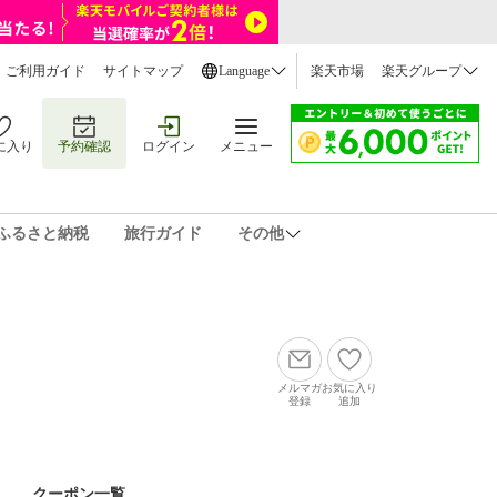
ご利用ガイド
サイトマップ
Language
楽天市場
楽天グループ
に入り
予約確認
ログイン
メニュー
ふるさと納税
旅行ガイド
その他
メルマガ
お気に入り
登録
追加
クーポン一覧