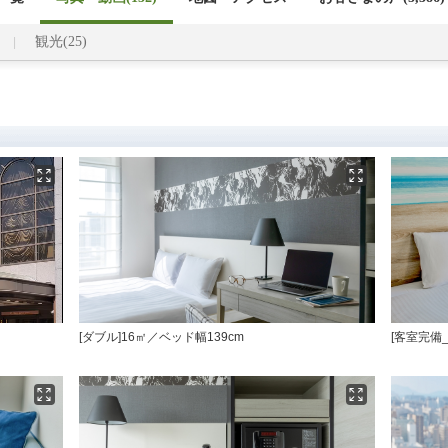
観光(25)
[ダブル]16㎡／ベッド幅139cm
[客室完備