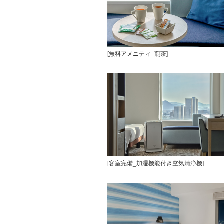
[無料アメニティ_煎茶]
[客室完備_加湿機能付き空気清浄機]