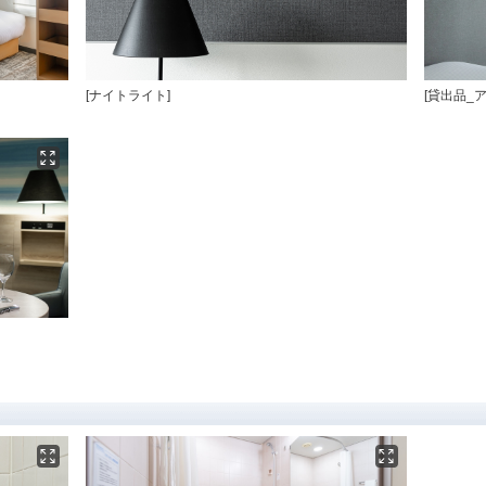
[ナイトライト]
[貸出品_