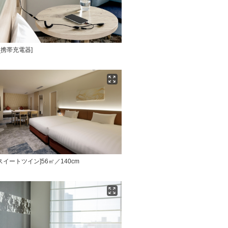
_携帯充電器]
スイートツイン]56㎡／140cm