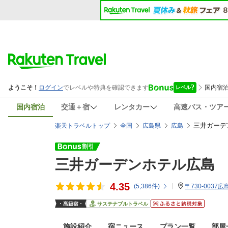
国内宿泊
交通＋宿
レンタカー
高速バス・ツア
三井ガーデ
楽天トラベルトップ
全国
広島県
広島
三井ガーデンホテル広島
4.35
(
5,386
件)
〒730-0037
サステナブルトラベル
施設紹介
宿ニュース
プラン一覧
部屋