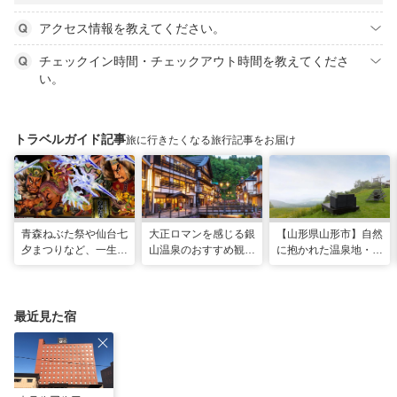
アクセス情報を教えてください。
チェックイン時間・チェックアウト時間を教えてくださ
い。
トラベルガイド記事
旅に行きたくなる旅行記事をお届け
青森ねぶた祭や仙台七
大正ロマンを感じる銀
【山形県山形市】自然
夕まつりなど、一生に
山温泉のおすすめ観光
に抱かれた温泉地・蔵
一度は行きたい！東北
スポット13選！散策
王で過ごす、スローな
の夏祭り
や食べ歩きも
ヒーリング旅
最近見た宿