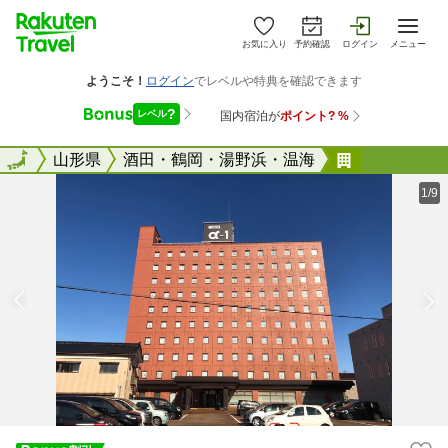
お気に入り
予約確認
ログイン
メニュー
全国
全国
山形県
酒田・鶴岡・湯野浜・温海
ホテルアル
1/9