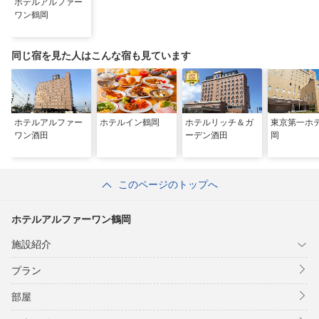
ホテルアルファー
ワン鶴岡
同じ宿を見た人はこんな宿も見ています
ホテルアルファー
ホテルイン鶴岡
ホテルリッチ＆ガ
東京第一ホ
ワン酒田
ーデン酒田
岡
このページのトップへ
ホテルアルファーワン鶴岡
施設紹介
プラン
部屋