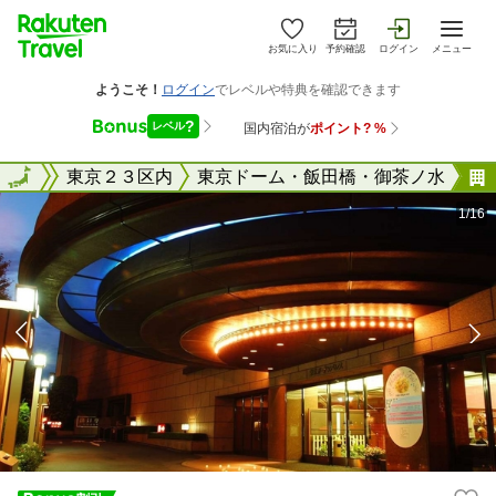
お気に入り
予約確認
ログイン
メニュー
東京都
全国
東京２３区内
東京ドーム・飯田橋・御茶ノ水
1/16