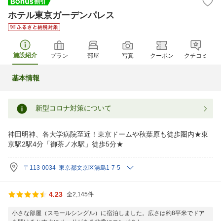
ホテル東京ガーデンパレス
施設紹介
プラン
部屋
写真
クーポン
クチコミ
基本情報
新型コロナ対策について
神田明神、各大学病院至近！東京ドームや秋葉原も徒歩圏内★東
京駅2駅4分「御茶ノ水駅」徒歩5分★
〒113-0034 東京都文京区湯島1-7-5
4.23
全2,145件
小さな部屋（スモールシングル）に宿泊しました。広さは約8平米でドア