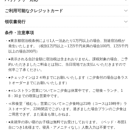
ご利用可能なクレジットカード
領収書発行
条件・注意事項
●東京都宿泊税条例により1人一泊あたり1万円以上の場合、別途宿泊税が
発生いたします。（税別1万円以上～1万5千円未満の場合100円、1万5千円
以上の場合200円）
●表示される合計金額に宿泊税は含まれおりません。課税対象の場合、ご予
約いただきましたご料金とは別に、当日現地でお支払いいただきますので
何卒ご了承ください。
●チェックインは２４時までにお願いいたします（ご夕食付の場合は各ラス
トオーダーまでにお願いいたします）
●≪レストラン営業について≫ご夕食は休業中です。ご朝食～ランチ、1
8：30までの喫茶は営業中です。
≪和食堂「植むら」営業について≫ご夕食時は21時（コースは19時半）ラ
ストオーダー、22時閉店でございます。過ぎました場合プランのご夕食は
ご用意できず、また返金も致しかねま。
●未就学の添い寝のお子様は無料でお受けしております。（ベッド・布団1
台につき1名様まで。寝具・アメニティなし）人数入力は不要です。