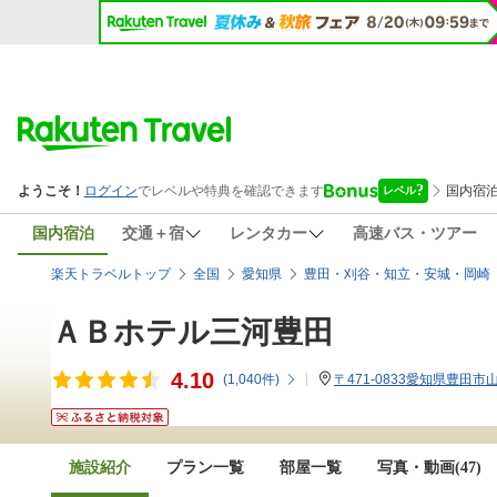
国内宿泊
交通＋宿
レンタカー
高速バス・ツアー
楽天トラベルトップ
全国
愛知県
豊田・刈谷・知立・安城・岡崎
ＡＢホテル三河豊田
4.10
(
1,040
件)
〒471-0833愛知県豊田市山
施設紹介
プラン一覧
部屋一覧
写真・動画(47)