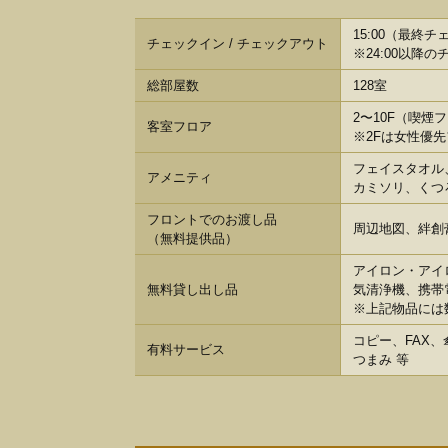
15:00（最終チェッ
チェックイン / チェックアウト
※24:00以降
総部屋数
128室
2〜10F（喫煙フ
客室フロア
※2Fは女性優
フェイスタオル
アメニティ
カミソリ、くつ
フロントでのお渡し品
周辺地図、絆創
（無料提供品）
アイロン・アイ
無料貸し出し品
気清浄機、携帯
※上記物品には
コピー、FAX
有料サービス
つまみ 等