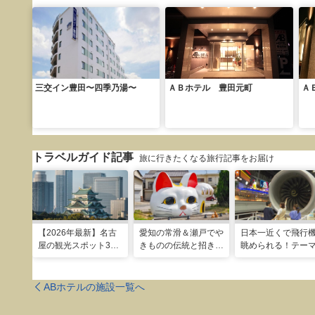
三交イン豊田〜四季乃湯〜
ＡＢホテル 豊田元町
Ａ
トラベルガイド記事
旅に行きたくなる旅行記事をお届け
【2026年最新】名古
愛知の常滑＆瀬戸でや
日本一近くで飛行
屋の観光スポット34
きものの伝統と招き猫
眺められる！テー
選と名物グルメ！家族
の世界へ。歩いて触れ
ークのような中部
で楽しめるレジャー施
て楽しむ開運旅
空港セントレア空
設や絶景スポットまで
ABホテルの施設一覧へ