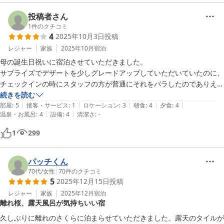
投稿者さん
1
件のクチコミ
4
2025年10月3日
投稿
レジャー
家族
2025年10月
宿泊
母の誕生日祝いに宿泊させていただきました。

サプライズでデザートを少しグレードアップしていただいていたのに、
チェックインの時にスタッフの方が普通にそれをバラしたのでありえな
いと思いました。

続きを読む
|
|
|
|
|
施設はいいのに、食事の時のスタッフの方も愚痴が多いし、スタッフの
部屋
:
5
接客・サービス
:
1
ロケーション
:
3
朝食
:
4
夕食
:
4
|
|
温泉・お風呂
:
4
設備
:
4
清潔さ
:
-
1
299
パッチくん
70代
/
女性
|
70
件のクチコミ
5
2025年12月15日
投稿
レジャー
家族
2025年12月
宿泊
離れ桜、露天風呂が気持ちいい宿
久しぶりに離れのさくらに泊まらせていただきました。露天のタイルが