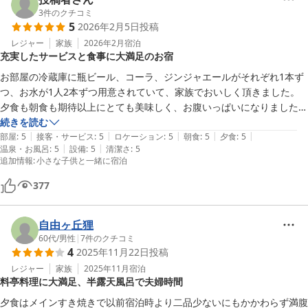
3
件のクチコミ
5
2026年2月5日
投稿
レジャー
家族
2026年2月
宿泊
充実したサービスと食事に大満足のお宿
お部屋の冷蔵庫に瓶ビール、コーラ、ジンジャエールがそれぞれ1本ず
つ、お水が1人2本ずつ用意されていて、家族でおいしく頂きました。

夕食も朝食も期待以上にとても美味しく、お腹いっぱいになりました。

夜食のおにぎりも用意して下さり、お部屋のお風呂に入った後に頂きま
続きを読む
|
|
|
|
|
した。

部屋
:
5
接客・サービス
:
5
ロケーション
:
5
朝食
:
5
夕食
:
5
|
|
温泉・お風呂
:
5
設備
:
5
清潔さ
:
5
追加情報
:
小さな子供と一緒に宿泊
小さな子供と一緒の宿泊でしたが、食事会場にハイチェア、ベビーベッ
ドなどが用意してあり、食事の際もゆっくりと過ごすことができまし
377
た。

自由ヶ丘狸
必ずまた宿泊したいお宿です。
60代
/
男性
|
7
件のクチコミ
4
2025年11月22日
投稿
レジャー
家族
2025年11月
宿泊
料亭料理に大満足、半露天風呂で夫婦時間
夕食はメインすき焼きで以前宿泊時より二品少ないにもかかわらず満腹