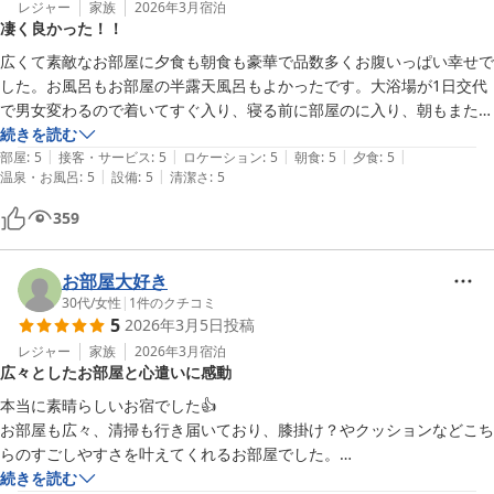
レジャー
家族
2026年3月
宿泊
凄く良かった！！
広くて素敵なお部屋に夕食も朝食も豪華で品数多くお腹いっぱい幸せで
した。お風呂もお部屋の半露天風呂もよかったです。大浴場が1日交代
で男女変わるので着いてすぐ入り、寝る前に部屋のに入り、朝もまた入
り堪能しました。ベッドはクイーンサイズを一人で寝れる贅沢♪

続きを読む
|
|
|
|
|
快適なのでひたすらだらだらしたい！5時に着いたのですが、頑張って
部屋
:
5
接客・サービス
:
5
ロケーション
:
5
朝食
:
5
夕食
:
5
|
|
温泉・お風呂
:
5
設備
:
5
清潔さ
:
5
3時についてたらよかったーって後悔しています。次伺う時は3時から
翌日11時までしっかり堪能します。

359
ありがとうごさいました！！
お部屋大好き
30代
/
女性
|
1
件のクチコミ
5
2026年3月5日
投稿
レジャー
家族
2026年3月
宿泊
広々としたお部屋と心遣いに感動
本当に素晴らしいお宿でした👍

お部屋も広々、清掃も行き届いており、膝掛け？やクッションなどこち
らのすごしやすさを叶えてくれるお部屋でした。

もっと高くても泊まりたいお宿でした。
続きを読む