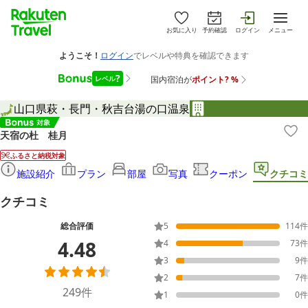
お気に入り
予約確認
ログイン
メニュー
山口県
萩・長門・秋吉台
湯の口温泉
天宿の杜 桂月
ふるさと納税対象
施設紹介
プラン
部屋
写真
クーポン
クチコミ
クチコミ
総合評価
5
114
件
4.48
4
73
件
3
9
件
2
7
件
249
件
1
0
件