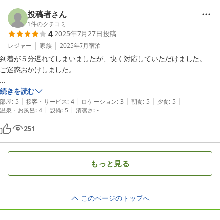
投稿者さん
1
件のクチコミ
4
2025年7月27日
投稿
レジャー
家族
2025年7月
宿泊
到着が５分遅れてしまいましたが、快く対応していただけました。

ご迷惑おかけしました。

せっかくなので贅沢コースにしまいましたが、食べきれないほどの豪華
続きを読む
|
|
|
|
|
な料理でした。

部屋
:
5
接客・サービス
:
4
ロケーション
:
3
朝食
:
5
夕食
:
5
|
|
温泉・お風呂
:
4
設備
:
5
清潔さ
:
-
夜食におにぎりもいただけました！

子供の予約が高学年と低学年しか選べなかったのでそれぞれ１人ずつ選
251
んで予約しましたが、料理が低学年用には自動的にはならなかったのか
予約の仕方が悪かったのか、、、

電話でも確認するべきでした。

もっと見る
ほかにも温泉とお部屋、子供も大人も大満足でした！！
このページのトップへ