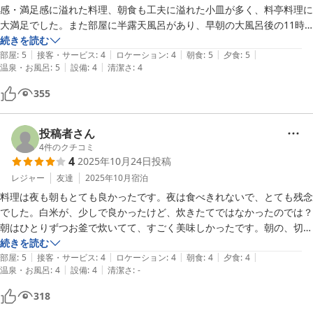
感・満足感に溢れた料理、朝食も工夫に溢れた小皿が多く、料亭料理に
大満足でした。また部屋に半露天風呂があり、早朝の大風呂後の11時
チェックアウト迄の間に、湯ったりした夫婦時間が過ごせました。
続きを読む
|
|
|
|
|
部屋
:
5
接客・サービス
:
4
ロケーション
:
4
朝食
:
5
夕食
:
5
|
|
温泉・お風呂
:
5
設備
:
4
清潔さ
:
4
355
投稿者さん
4
件のクチコミ
4
2025年10月24日
投稿
レジャー
友達
2025年10月
宿泊
料理は夜も朝もとても良かったです。夜は食べきれないで、とても残念
でした。白米が、少しで良かったけど、炊きたてではなかったのでは？
朝はひとりずつお釜で炊いてて、すごく美味しかったです。朝の、切り
干し大根等の小鉢の量はもう少し少なくていいと思いました。露天風呂
続きを読む
|
|
|
|
|
に手すりがなくてちょっと危ないと思いました。
部屋
:
5
接客・サービス
:
4
ロケーション
:
4
朝食
:
4
夕食
:
4
|
|
温泉・お風呂
:
4
設備
:
4
清潔さ
:
-
318