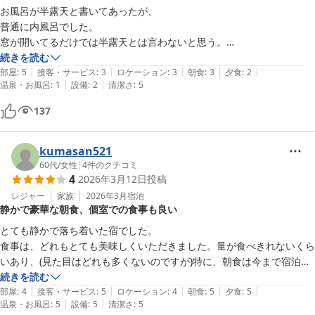
お風呂が半露天と書いてあったが、

普通に内風呂でした。

窓が開いてるだけでは半露天とは言わないと思う。

食事処のテーブルが大きくて2人離れて座ってる感じでした。
続きを読む
|
|
|
|
|
部屋
:
5
接客・サービス
:
3
ロケーション
:
3
朝食
:
3
夕食
:
2
|
|
温泉・お風呂
:
1
設備
:
2
清潔さ
:
5
137
kumasan521
60代
/
女性
|
4
件のクチコミ
4
2026年3月12日
投稿
レジャー
家族
2026年3月
宿泊
静かで豪華な朝食、個室での食事も良い
とても静かで落ち着いた宿でした。

食事は、どれもとても美味しくいただきました。量が食べきれないくら
いあり、(見た目はどれも多くないのですが)特に、朝食は今まで宿泊し
た中で、一番豪華で美味しくよかったです。

続きを読む
|
|
|
|
|
普段、少食の主人も今回は、量が多かったにもかかわらず、ほとんど食
部屋
:
4
接客・サービス
:
5
ロケーション
:
4
朝食
:
5
夕食
:
5
|
|
温泉・お風呂
:
5
設備
:
5
清潔さ
:
5
べました。
