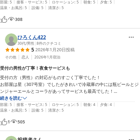
|
|
|
|
|
部屋
:
5
接客・サービス
:
5
ロケーション
:
5
朝食
:
5
夕食
:
5
|
|
温泉・お風呂
:
5
設備
:
5
清潔さ
:
5
308
ひろくん422
30代
/
男性
|
8
件のクチコミ
5
2026年1月20日
投稿
その他
恋人
2026年1月
宿泊
受付の男性が丁寧！夜食サービスも
受付の方（男性）の対応がものすごく丁寧でした！

お部屋は星（307号室）でしたがきれいで冷蔵庫の中には瓶ビールとジ
ンジャーエールとコーラがあってサービスも最高でした！

しかも何と夜食も出てきてびっくり

続きを読む
|
|
|
|
|
でもなんか白いご飯が少しかたくて残念、、、

部屋
:
5
接客・サービス
:
5
ロケーション
:
5
朝食
:
4
夕食
:
4
|
|
温泉・お風呂
:
5
設備
:
5
清潔さ
:
5
1
505
投稿者さん