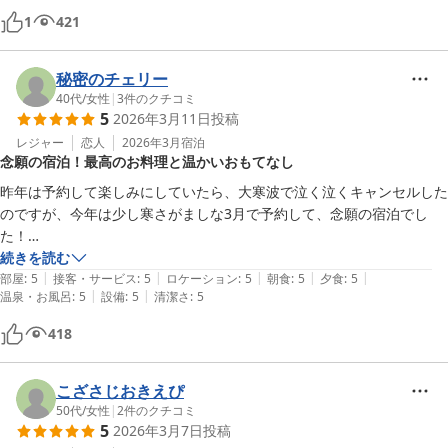
部屋食ではなかったですが、個室で食べることができ、落ち着いてたべ
1
421
ることができました。

少し残念だったのが、部屋を選び間違えたこと。

秘密のチェリー
年を取った私たちには、ベッド以外のスペースが、少し広めの方がよか
40代
/
女性
|
3
件のクチコミ
5
2026年3月11日
投稿
ったので、次回は少し広めの部屋を予約しようと思います。

寒い時期だったのですが、それでも部屋に付いているお風呂に主人は入
レジャー
恋人
2026年3月
宿泊
念願の宿泊！最高のお料理と温かいおもてなし
りました。私は

大浴場に。大浴場はとても暖かくしてありました。

昨年は予約して楽しみにしていたら、大寒波で泣く泣くキャンセルした
のですが、今年は少し寒さがましな3月で予約して、念願の宿泊でし
た！

やはり最高に美味しいお料理に、素敵なお部屋に、スタッフの皆さんの
続きを読む
|
|
|
|
|
温かいおもてなしに大満足でした！

部屋
:
5
接客・サービス
:
5
ロケーション
:
5
朝食
:
5
夕食
:
5
|
|
温泉・お風呂
:
5
設備
:
5
清潔さ
:
5
ありがとうございました！また利用させて頂きます！
418
こざさじおきえぴ
50代
/
女性
|
2
件のクチコミ
5
2026年3月7日
投稿