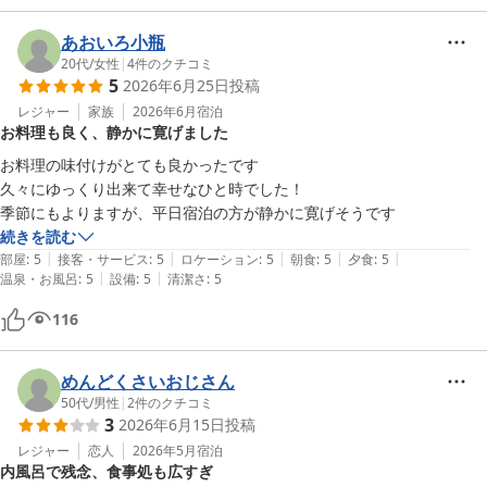
あおいろ小瓶
20代
/
女性
|
4
件のクチコミ
5
2026年6月25日
投稿
レジャー
家族
2026年6月
宿泊
お料理も良く、静かに寛げました
お料理の味付けがとても良かったです

久々にゆっくり出来て幸せなひと時でした！

季節にもよりますが、平日宿泊の方が静かに寛げそうです
続きを読む
|
|
|
|
|
部屋
:
5
接客・サービス
:
5
ロケーション
:
5
朝食
:
5
夕食
:
5
|
|
温泉・お風呂
:
5
設備
:
5
清潔さ
:
5
116
めんどくさいおじさん
50代
/
男性
|
2
件のクチコミ
3
2026年6月15日
投稿
レジャー
恋人
2026年5月
宿泊
内風呂で残念、食事処も広すぎ