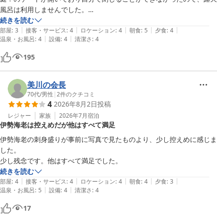
風呂は利用しませんでした。

大浴場は、夜朝利用して大満足。

続きを読む
|
|
|
|
|
お料理も美味しくでも、食べきれないほどで、次回は少なめにしようと
部屋
:
3
接客・サービス
:
4
ロケーション
:
4
朝食
:
5
夕食
:
4
|
|
温泉・お風呂
:
4
設備
:
4
清潔さ
:
4
思ったくらいです。

スタッフの方も素朴で皆さん親切でした。

195
ありがとうございます。
美川の会長
70代
/
男性
|
2
件のクチコミ
4
2026年8月2日
投稿
レジャー
家族
2026年7月
宿泊
伊勢海老は控えめだが他はすべて満足
伊勢海老の刺身盛りが事前に写真で見たものより、少し控えめに感じま
した。

少し残念です。他はすべて満足でした。
続きを読む
|
|
|
|
|
部屋
:
4
接客・サービス
:
4
ロケーション
:
4
朝食
:
4
夕食
:
3
|
|
温泉・お風呂
:
5
設備
:
4
清潔さ
:
4
17