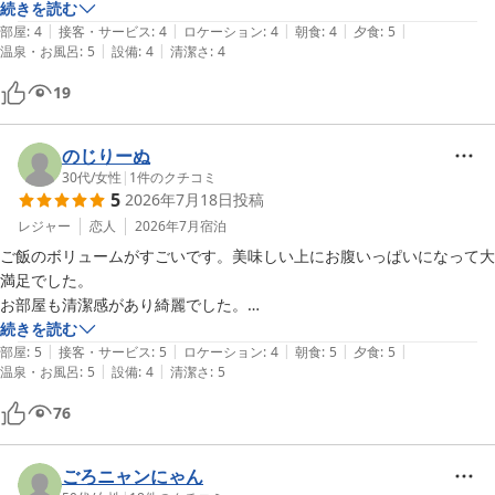
整い椅子が10個ほどあるのがとてもよい。日帰り入浴のお客さんがい
続きを読む
|
|
|
|
|
なかったらもっとくつろげた。部屋は広くロフトもある。

部屋
:
4
接客・サービス
:
4
ロケーション
:
4
朝食
:
4
夕食
:
5
|
|
温泉・お風呂
:
5
設備
:
4
清潔さ
:
4
全体的にたいへん良かった。
19
のじりーぬ
30代
/
女性
|
1
件のクチコミ
5
2026年7月18日
投稿
レジャー
恋人
2026年7月
宿泊
ご飯のボリュームがすごいです。美味しい上にお腹いっぱいになって大
満足でした。

お部屋も清潔感があり綺麗でした。

個人的にお風呂上がりは毎回タオルを変えたいタイプなので、フェイス
続きを読む
|
|
|
|
|
タオルだけでももう少し用意してもらえたら有難かったです。
部屋
:
5
接客・サービス
:
5
ロケーション
:
4
朝食
:
5
夕食
:
5
|
|
温泉・お風呂
:
5
設備
:
4
清潔さ
:
5
76
ごろニャンにゃん