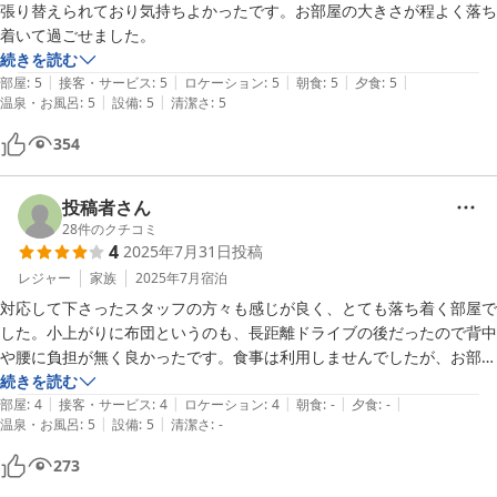
張り替えられており気持ちよかったです。お部屋の大きさが程よく落ち
着いて過ごせました。
続きを読む
|
|
|
|
|
部屋
:
5
接客・サービス
:
5
ロケーション
:
5
朝食
:
5
夕食
:
5
|
|
温泉・お風呂
:
5
設備
:
5
清潔さ
:
5
354
投稿者さん
28
件のクチコミ
4
2025年7月31日
投稿
レジャー
家族
2025年7月
宿泊
対応して下さったスタッフの方々も感じが良く、とても落ち着く部屋で
した。小上がりに布団というのも、長距離ドライブの後だったので背中
や腰に負担が無く良かったです。食事は利用しませんでしたが、お部屋
や露天風呂がとても良かったので、ゆっくり過ごす事ができました。風
続きを読む
|
|
|
|
|
呂好きの夫は到着後、寝る前、翌朝と3回も露天風呂を楽しみ喜んでい
部屋
:
4
接客・サービス
:
4
ロケーション
:
4
朝食
:
-
夕食
:
-
|
|
温泉・お風呂
:
5
設備
:
5
清潔さ
:
-
ました。唯一気になったのがトイレの芳香剤が安っぽくて、臭いも強烈
で残念でした。

273
そこが改善されたら、山口に行く時には必ず泊まりたい宿です。