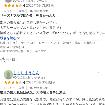
50代
/
女性
|
18
件のクチコミ
4
2026年6月7日
投稿
レジャー
家族
2026年5月
宿泊
リーズナブルで助かる 朝食たっぷり
部屋の露天風呂が気持ち良かったです。

大変リーズナブルと思いました。満足です。

情報として記載すると、バス停から約6〜7分ですが、かなり急な上り
坂で、スーツケースなどを持ったまま上がるのは、特に女性には厳しい
続きを読む
|
|
|
|
|
と思います。苦情などではありません。

部屋
:
4
接客・サービス
:
4
ロケーション
:
4
朝食
:
4
温泉・お風呂
:
3
|
設備
:
4
清潔さ
:
4
新山口駅からバスがありました。

追加情報
:
持病がある方と一緒に宿泊
秋芳洞までタクシーで6500円程の位置でした。

朝食はしっかりタップリ食べれます（笑）

181
スタッフの方々は皆さん親切でした。
しましまうらん
60代
/
女性
|
2
件のクチコミ
4
2026年5月30日
投稿
レジャー
家族
2026年5月
宿泊
離れの露天風呂は残念、大浴場と食事は満足
お部屋は離れの素敵なお部屋で、素敵だったのですが、露天風呂のある
庭？のゲートが開いており自分で閉じることができなかったので、露天