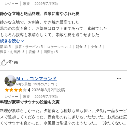
レジャー
家族
2026年7月
宿泊
静かな立地と絶品料理、温泉に癒やされた夏
静かな立地で、お刺身、すき焼き最高でした

温泉の泉質も良く、お部屋はロフトまであって、素敵でした

もちろん接客も素晴らしくて、素敵な夏を過ごせました
続きを読む
|
|
|
|
|
部屋
:
5
接客・サービス
:
5
ロケーション
:
4
朝食
:
5
夕食
:
5
|
|
温泉・お風呂
:
5
設備
:
5
清潔さ
:
5
96
Ｍｒ．コンマランド
60代
/
男性
|
19
件のクチコミ
4
2026年8月2日
投稿
レジャー
家族
2026年7月
宿泊
料理が豪華でサウナの設備も充実
料理が素晴らしかった。夕朝食とも種類も量も多い。夕食は一品サービ
スで追加してくださった。夜食用のおにぎりもいただいた。お風呂は広
くてサウナも良かった。水風呂は常温？のようだった。（冷たくない）