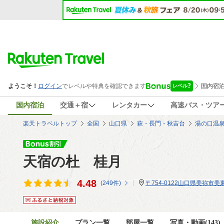
国内宿泊
交通＋宿
レンタカー
高速バス・ツア
楽天トラベルトップ
全国
山口県
萩・長門・秋吉台
湯の口温
天宿の杜 桂月
4.48
(
249
件)
〒754-0122山口県美祢市美
施設紹介
プラン一覧
部屋一覧
写真・動画(143)