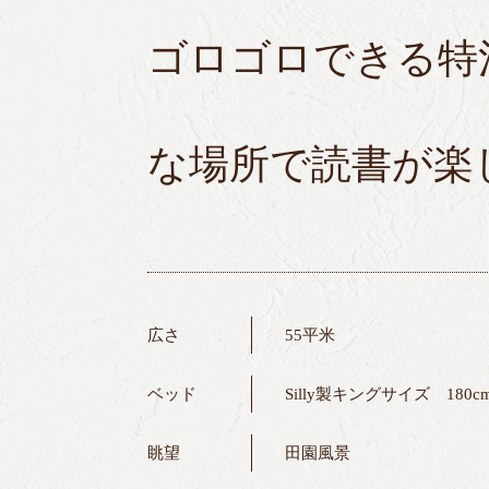
ゴロゴロできる特
な場所で読書が楽
広さ
55平米
ベッド
Silly製キングサイズ 180cm
眺望
田園風景