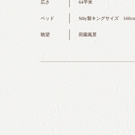
広さ
64平米
ベッド
Silly製キングサイズ 160cm
眺望
田園風景