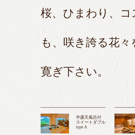
桜、ひまわり、コ
も、咲き誇る花々
寛ぎ下さい。
半露天風呂付
スイートダブル
type A