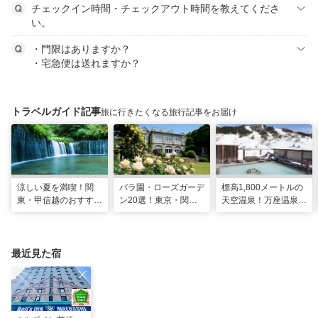
チェックイン時間・チェックアウト時間を教えてくださ
い。
・門限はありますか？
・宅急便は送れますか？
トラベルガイド記事
旅に行きたくなる旅行記事をお届け
涼しい夏を満喫！関
バラ園・ローズガーデ
標高1,800メートルの
東・甲信越のおすすめ
ン20選！東京・関東
天空温泉！万座温泉
避暑地14選
の名所をご紹介
日進舘の絶景風呂と充
実プログラムで心身を
整える
最近見た宿