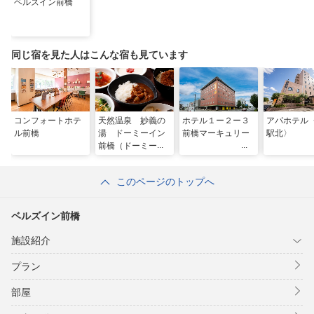
ベルズイン前橋
同じ宿を見た人はこんな宿も見ています
コンフォートホテ
天然温泉 妙義の
ホテル１ー２ー３
アパホテル
ル前橋
湯 ドーミーイン
前橋マーキュリー
駅北〉
前橋（ドーミーイ
ン・御宿野乃 ホ
テルズグループ）
このページのトップへ
ベルズイン前橋
施設紹介
プラン
部屋