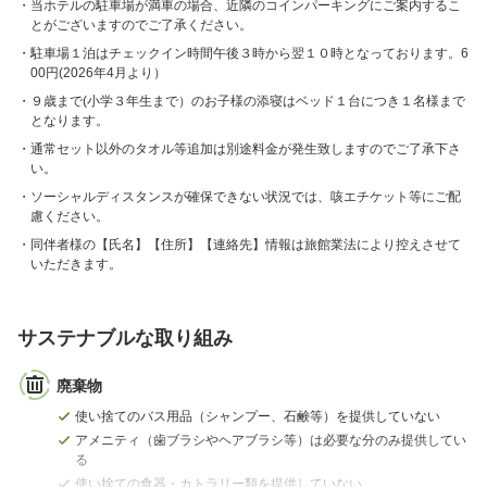
当ホテルの駐車場が満車の場合、近隣のコインパーキングにご案内するこ
とがございますのでご了承ください。
駐車場１泊はチェックイン時間午後３時から翌１０時となっております。6
00円(2026年4月より）
９歳まで(小学３年生まで）のお子様の添寝はベッド１台につき１名様まで
となります。
通常セット以外のタオル等追加は別途料金が発生致しますのでご了承下さ
い。
ソーシャルディスタンスが確保できない状況では、咳エチケット等にご配
慮ください。
同伴者様の【氏名】【住所】【連絡先】情報は旅館業法により控えさせて
いただきます。
サステナブルな取り組み
廃棄物
使い捨てのバス用品（シャンプー、石鹸等）を提供していない
アメニティ（歯ブラシやヘアブラシ等）は必要な分のみ提供してい
る
使い捨ての食器・カトラリー類を提供していない