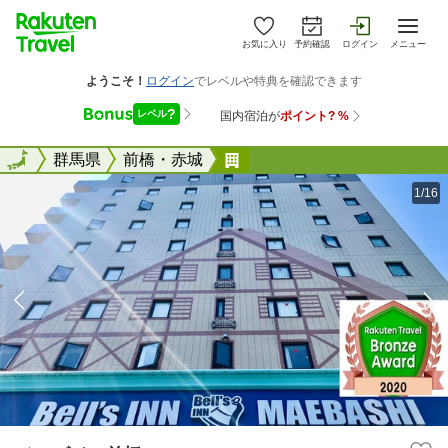
お気に入り
予約確認
ログイン
メニュー
全国
全国
群馬県
前橋・赤城
ベルズイン前橋
1/16