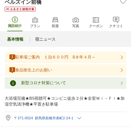
ベルズイン前橋
施設紹介
プラン
部屋
写真
クーポン
クチコミ
基本情報
宿ニュース
駐車場ご案内 １泊６００円 R８年４月～
食品衛生上のお願い
新型コロナ対策について
大浴場完備★BS視聴可★コンビニ徒歩２分★全室Ｗｉ－Ｆｉ★加
湿空気清浄機★平置き駐車場
〒371-0024 群馬県前橋市表町2-24-1