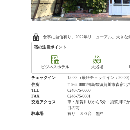
食事に自信有り。2022年リニューアル。大き
宿の注目ポイント
ビジネスホテル
大浴場
チェックイン
15:00 （最終チェックイン：20:00
住所
〒962-0001福島県須賀川市森宿北
TEL
0248-75-0600
FAX
0248-75-0601
交通アクセス
車：須賀川駅から5分・須賀川ICか
目の前
駐車場
有り ３０台 無料