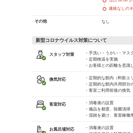
当日 00:00 
連絡なしの
なし
その他
新型コロナウイルス対策について
手洗い・うがい・マス
スタッフ対策
定期検温を実施
お客様との距離を意識
定期的な館内（料飲エ
換気対応
定期的な館内共用部分
客室ご利用前後の換気
消毒液の設置
客室対応
備品を都度、除菌清掃
混雑を避け、客室稼働
消毒液の設置
お風呂場対応