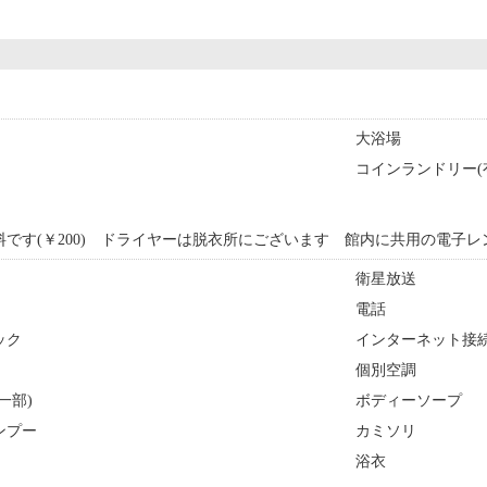
大浴場
コインランドリー(
です(￥200) ドライヤーは脱衣所にございます 館内に共用の電子
衛星放送
電話
ック
インターネット接続(
個別空調
一部)
ボディーソープ
ンプー
カミソリ
浴衣