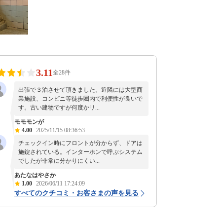
3.11
全28件
出張で３泊させて頂きました。近隣には大型商
業施設、コンビニ等徒歩圏内で利便性が良いで
す。古い建物ですが何度かリ...
モモモンが
4.00
2025/11/15 08:36:53
チェックイン時にフロントが分からず、ドアは
施錠されている。インターホンで呼ぶシステム
でしたが非常に分かりにくい...
あたなはやさか
1.00
2026/06/11 17:24:09
すべてのクチコミ・お客さまの声を見る