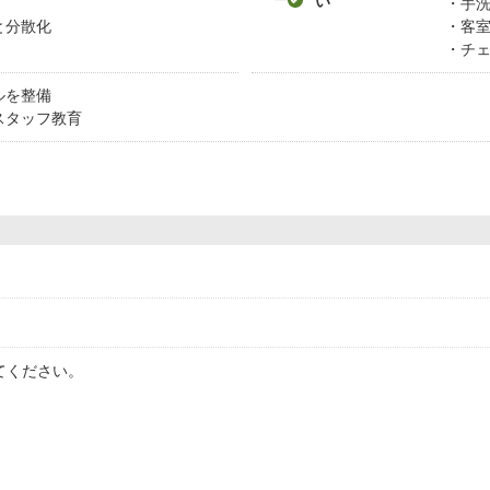
い
手
と分散化
客
チ
ルを整備
スタッフ教育
てください。