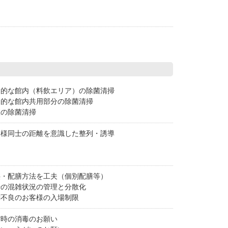
期的な館内（料飲エリア）の除菌清掃
期的な館内共用部分の除菌清掃
室の除菌清掃
客様同士の距離を意識した整列・誘導
供・配膳方法を工夫（個別配膳等）
場の混雑状況の管理と分散化
調不良のお客様の入場制限
館時の消毒のお願い