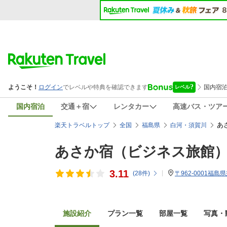
国内宿泊
交通＋宿
レンタカー
高速バス・ツア
あ
楽天トラベルトップ
全国
福島県
白河・須賀川
あさか宿（ビジネス旅館
3.11
(
28
件)
〒962-0001福
施設紹介
プラン一覧
部屋一覧
写真・動