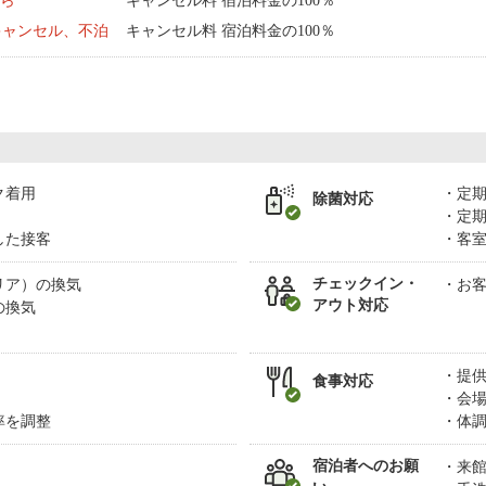
から
キャンセル料 宿泊料金の100％
キャンセル、不泊
キャンセル料 宿泊料金の100％
ク着用
定
除菌対応
定
した接客
客
チェックイン・
リア）の換気
お
アウト対応
の換気
提
食事対応
会
率を調整
体
宿泊者へのお願
来