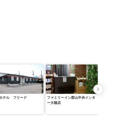
ホテル フリード
ファミリーイン郡山中央インタ
ホテルサンルート
ー大槻店