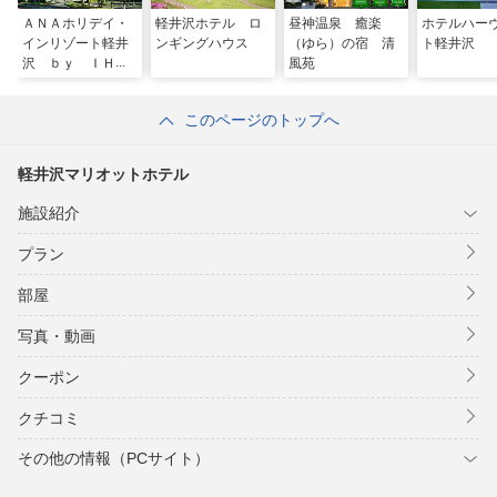
ＡＮＡホリデイ・
軽井沢ホテル ロ
昼神温泉 癒楽
ホテルハー
インリゾート軽井
ンギングハウス
（ゆら）の宿 清
ト軽井沢
沢 ｂｙ ＩＨＧ
風苑
このページのトップへ
軽井沢マリオットホテル
施設紹介
プラン
部屋
写真・動画
クーポン
クチコミ
その他の情報（PCサイト）