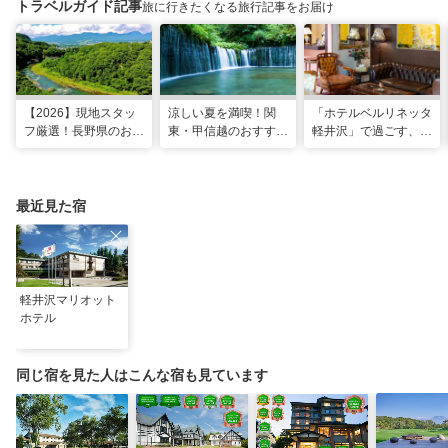
トラベルガイド記事
旅に行きたくなる旅行記事をお届け
【2026】現地スタッ
涼しい夏を満喫！関
「ホテルベルリネッタ
フ厳選！長野県のおす
東・甲信越のおすすめ
軽井沢」で過ごす、ア
すめ観光スポット26
避暑地14選
ンティークに包まれる
選
優雅な休日
最近見た宿
軽井沢マリオット
ホテル
同じ宿を見た人はこんな宿も見ています