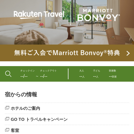
チェックイン
チェックアウト
大人
子ども
部屋数
--/--
--/--
--
--
--
〜
人
人
部屋
宿からの情報
ホテルのご案内
GO TO トラベルキャンペーン
客室