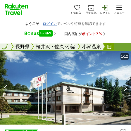
お気に入り
予約確認
ログイン
メニュー
全国
全国
長野県
軽井沢・佐久･小諸
小瀬温泉
軽井沢
1/12