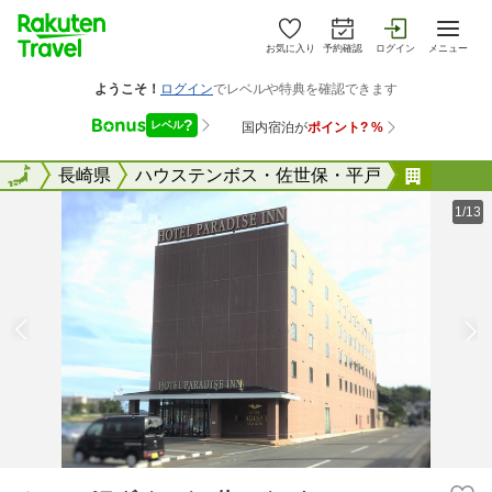
お気に入り
予約確認
ログイン
メニュー
全国
全国
長崎県
ハウステンボス・佐世保・平戸
ホテル
1/13