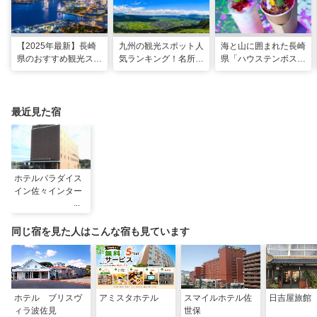
【2025年最新】長崎
九州の観光スポット人
海と山に囲まれた長崎
県のおすすめ観光スポ
気ランキング！名所も
県「ハウステンボス」
ット27選！現地スタ
温泉も見どころ満載！
で多彩なグルメを満
ッフが厳選
喫！おすすめのグルメ
＆スイーツ
最近見た宿
ホテルパラダイス
イン佐々インター
同じ宿を見た人はこんな宿も見ています
ホテル ブリスヴ
アミスタホテル
スマイルホテル佐
日吉屋旅館
ィラ波佐見
世保