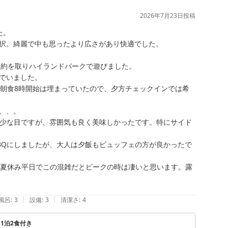
2026年7月23日
投稿
。

択。綺麗で中も思ったより広さがあり快適でした。

予約を取りハイランドパークで遊びました。

でいました。

も朝食8時開始は埋まっていたので、夕方チェックインでは希
、。

は少な目ですが、雰囲気も良く美味しかったです。特にサイド
BQにしましたが、大人は夕飯もビュッフェの方が良かったで
。夏休み平日でこの混雑だとピークの時は凄いと思います。露
|
|
風呂
:
3
設備
:
3
清潔さ
:
4
1泊2食付き