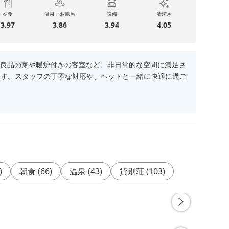
夕食
温泉・お風呂
設備
清潔さ
3.97
3.86
3.94
4.05
良品の家や暖炉付きの客室など、非日常的な空間に満足さ
ます。スタッフの丁寧な対応や、ペットと一緒に快適に過ご
)
朝食
(
66
)
温泉
(
43
)
貸別荘
(
103
)