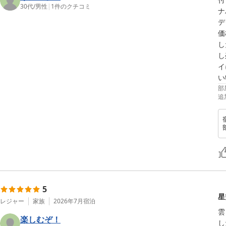
30代
/
男性
|
1
件のクチコミ
ナ
デ
価
し
し
イ
い
部
追
5
星
レジャー
家族
2026年7月
宿泊
雲
楽しむぞ！
し