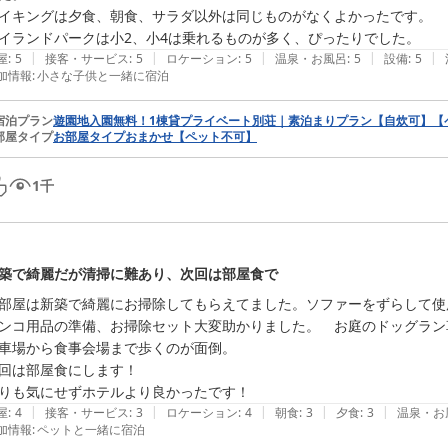
イキングは夕食、朝食、サラダ以外は同じものがなくよかったです。

イランドパークは小2、小4は乗れるものが多く、ぴったりでした。
|
|
|
|
|
屋
:
5
接客・サービス
:
5
ロケーション
:
5
温泉・お風呂
:
5
設備
:
5
加情報
:
小さな子供と一緒に宿泊
宿泊プラン
遊園地入園無料！1棟貸プライベート別荘｜素泊まりプラン【自炊可】【
部屋タイプ
お部屋タイプおまかせ【ペット不可】
1
千
築で綺麗だが清掃に難あり、次回は部屋食で
部屋は新築で綺麗にお掃除してもらえてました。ソファーをずらして使
ンコ用品の準備、お掃除セット大変助かりました。　お庭のドッグラン
車場から食事会場まで歩くのが面倒。

回は部屋食にします！

りも気にせずホテルより良かったです！
|
|
|
|
|
屋
:
4
接客・サービス
:
3
ロケーション
:
4
朝食
:
3
夕食
:
3
温泉・お
加情報
:
ペットと一緒に宿泊