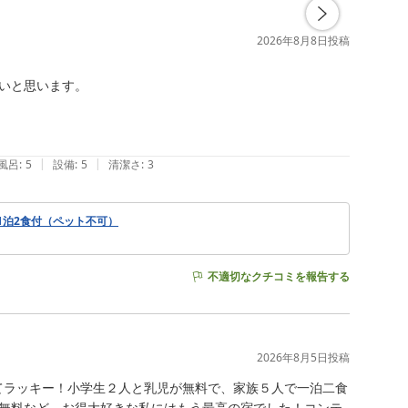
2026年8月8日
投稿
いと思います。

|
|
風呂
:
5
設備
:
5
清潔さ
:
3
1泊2食付（ペット不可）
不適切なクチコミを報告する
2026年8月5日
投稿
てラッキー！小学生２人と乳児が無料で、家族５人で一泊二食
無料など、お得大好きな私にはもう最高の宿でした！コンテ