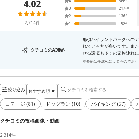
4.02
4
866
件
3
217
件
2
136
件
2,714
件
1
92
件
那須ハイランドパークへのア
れている方が多いです。また
クチコミのAI要約
せる環境も多くの家族連れに
本要約は生成AIによるものであ
絞り込み
おすすめ順
コテージ
(
81
)
ドッグラン
(
10
)
バイキング
(
57
)
クチコミの投稿画像・動画
2,314
件