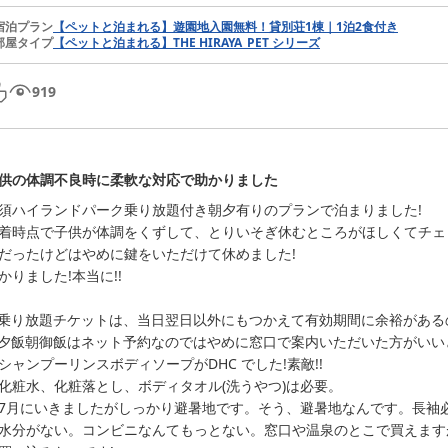
宿泊プラン
【ペットと泊まれる】遊園地入園無料！貸別荘1棟｜1泊2食付き
部屋タイプ
【ペットと泊まれる】THE HIRAYA_PET シリーズ
919
供の体調不良時に柔軟な対応で助かりました
須ハイランドパーク乗り放題付き朝夕有りのプランで泊まりました!

着時点で子供が体調をくずして、とりいそぎ休むところがほしくてチェ
だったけどはやめに鍵をいただけて休めました!

かりました!本当に!!

乗り放題チケットは、当日翌日以外にもつかえて有効期間に余裕があるの
夕飯朝御飯はネット予約なのではやめに窓口で案内いただいた方がいいと
シャンプーリンスボディソープがDHC でした!素敵!!

化粧水、化粧落とし、ボディタオル(洗うやつ)は必要。

7月にいきましたがしっかり避暑地です。そう、避暑地なんです。長袖必
水分がない。コンビニなんてもっとない。窓口や温泉のとこで買えます