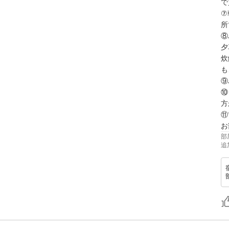
で
⑦
所
⑧
夕
炊
も
⑨
⑩
方
⑪
部
追