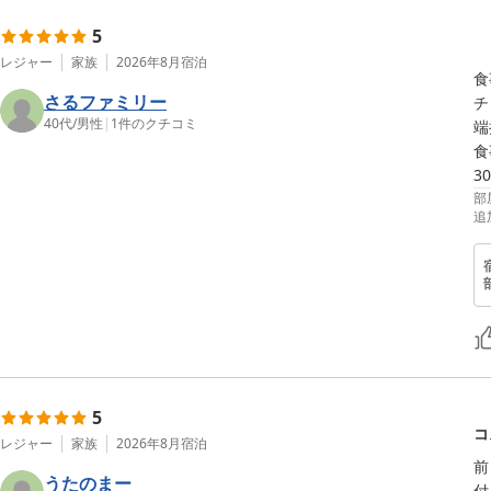
5
レジャー
家族
2026年8月
宿泊
食
さるファミリー
チ
40代
/
男性
|
1
件のクチコミ
端
食
3
部
追
5
コ
レジャー
家族
2026年8月
宿泊
前
うたのまー
付