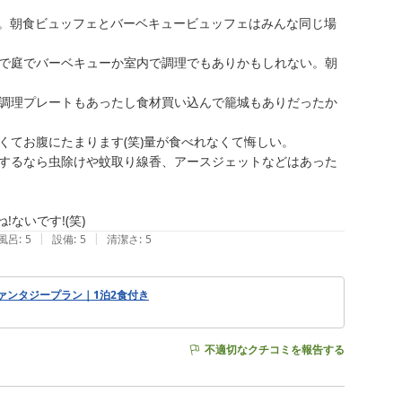
。朝食ビュッフェとバーベキュービュッフェはみんな同じ場
で庭でバーベキューか室内で調理でもありかもしれない。朝
調理プレートもあったし食材買い込んで籠城もありだったか
てお腹にたまります(笑)量が食べれなくて悔しい。

するなら虫除けや蚊取り線香、アースジェットなどはあった
|
|
風呂
:
5
設備
:
5
清潔さ
:
5
ァンタジープラン｜1泊2食付き
不適切なクチコミを報告する