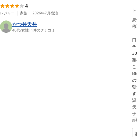
4
ト
レジャー
家族
2026年7月
宿泊
夏
かつ丼天丼
移
40代
/
女性
|
1
件のクチコミ
口
チ
3
望
こ
B
の
朝
す
温
天
子
部