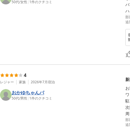
50代
/
女性
|
1
件のクチコミ
バ
ハ
部
追
4
新
レジャー
家族
2026年7月
宿泊
お
おかゆちゃんパ
ワ
50代
/
男性
|
1
件のクチコミ
駐
次
周
部
追