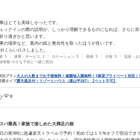
事はとても美味しかったです。

ェックインの際の説明が、しっかり理解できるものになれば、さらに良
折り過ぎかと思います。

事の場所など、案内の紙と整合性を取ったほうが良いです。

0分くらいロスしました。
|
|
|
|
|
屋
:
5
接客・サービス
:
2
ロケーション
:
5
朝食
:
5
夕食
:
5
温泉・お
加情報
:
小さな子供と一緒に宿泊
宿泊プラン
大人の人数までお子様無料！遊園地入園無料！1棟貸プライベート別荘｜
部屋タイプ
露天風呂付｜リゾートハウス（遅山平387）【ペット不可】
8
スパ最高！家族で楽しめた大満足の旅
日の夜9時に急遽楽天トラベルで予約！初めては１５%オフで宿泊でき
きで２万円しませんでした！しかも、宿泊者特典で入園料無料や駐車場