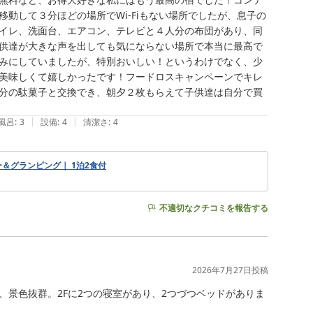
動して３分ほどの場所でWi-Fiもない場所でしたが、息子の
イレ、洗面台、エアコン、テレビと４人分の布団があり、同
供達が大きな声を出しても気にならない場所で本当に最高で
みにしていましたが、特別おいしい！というわけでなく、少
美味しくて嬉しかったです！フードロスキャンペーンでキレ
分の駄菓子と交換でき、朝夕２枚もらえて子供達は自分で買
|
|
風呂
:
3
設備
:
4
清潔さ
:
4
＆グランピング｜ 1泊2食付
不適切なクチコミを報告する
2026年7月27日
投稿
景色抜群。2Fに2つの寝室があり、2つづつベッドがありま