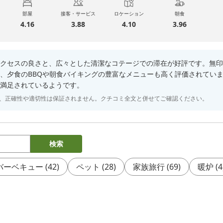
部屋
接客・サービス
ロケーション
朝食
4.16
3.88
4.10
3.96
クセスの良さと、広々とした清潔なコテージでの滞在が好評です。無印
、夕食のBBQや朝食バイキングの豊富なメニューも高く評価されてい
満足されているようです。
り、正確性や適切性は保証されません。クチコミ全文と併せてご確認ください。
検索
バーベキュー
(
42
)
ペット
(
28
)
家族旅行
(
69
)
暖炉
(
4