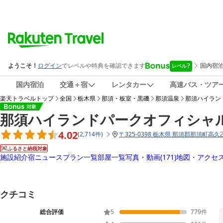
国内宿泊
交通＋宿
レンタカー
高速バス・ツア
楽天トラベルトップ
全国
栃木県
那須・板室・黒磯
那須温泉
那須ハイラン
那須ハイランドパークオフィシャ
4.02
(
2,714
件
)
〒
325-0398 栃木県 那須郡那須町高久乙
ふるさと納税対象
施設紹介
宿ニュース
プラン一覧
部屋一覧
写真・動画
(171)
地図・アクセ
クチコミ
総合評価
5
779
件