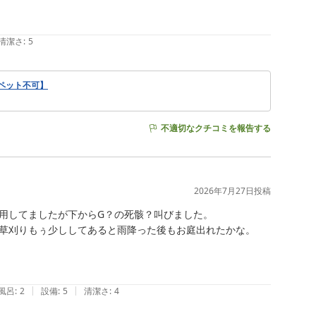
清潔さ
:
5
ペット不可】
不適切なクチコミを報告する
2026年7月27日
投稿
用してましたが下からG？の死骸？叫びました。

草刈りもぅ少ししてあると雨降った後もお庭出れたかな。

|
|
風呂
:
2
設備
:
5
清潔さ
:
4