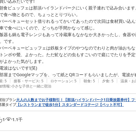
買い込みたいです!

朝食ビュッフェは那須ハイランドパークにいく親子連れで込み合います
で食べ物とるので、ちょっととりづらい。

バーベキューセット借りれるってかいてあったので次回は食材買い込ん
車で食べにいくので、どっちが手間かなって感じ。

飯器も鍋も電子レンジもあって冷蔵庫もなかなか大きかったし、食器や
、です。

バーベキュービュッフェは鉄板タイプのやつなのでわりと肉が油おちなく
トンボや鶯、よかった。ただ虻などの虫もすごいので庭にでたりを予定
がよかった気がします。

電波はないです!(笑)

|
|
|
|
|
屋
:
5
接客・サービス
:
5
ロケーション
:
5
朝食
:
5
夕食
:
5
温泉・お
加情報
:
小さな子供と一緒に宿泊
宿泊プラン
大人の人数までお子様割引！【那須ハイランドパーク1日乗放題券付】フ
部屋タイプ
【レストランまで徒歩1分】スタンダードコテージ【ペット不可】
1
1.1
千