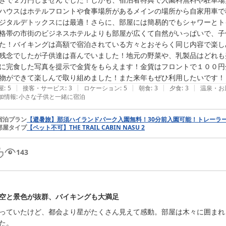
ハウスはホテルフロントや食事場所があるメインの場所から自家用車で移
ジタルデトックスには最適！さらに、部屋には簡易的でもシャワーとト
格帯の市街のビジネスホテルよりも部屋が広くて自然がいっぱいで、子
た！バイキングは高額で宿泊されている方々とおそらく同じ内容で楽し
残念でしたが子供達は喜んでいました！地元の野菜や、乳製品はどれも
に完食した写真を提示で金貨をもらえます！金貨はフロントで１００円
物ができて楽しんで取り組めました！また来年もぜひ利用したいです！
|
|
|
|
|
屋
:
5
接客・サービス
:
3
ロケーション
:
5
朝食
:
3
夕食
:
3
温泉・お
加情報
:
小さな子供と一緒に宿泊
宿泊プラン
【避暑旅】那須ハイランドパーク入園無料！30分前入園可能！トレーラー
部屋タイプ
【ペット不可】THE TRAIL CABIN NASU 2
143
空と景色が抜群、バイキングも大満足
っていたけど、都会より星がたくさん見えて感動。部屋は木々に囲まれ、
た。
