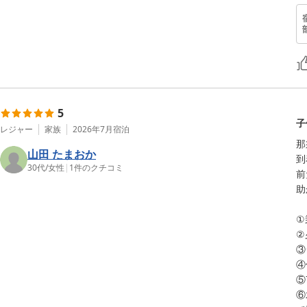
5
子
レジャー
家族
2026年7月
宿泊
那
山田 たまおか
到
30代
/
女性
|
1
件のクチコミ
前
助
①
②
③
④
⑤
⑥