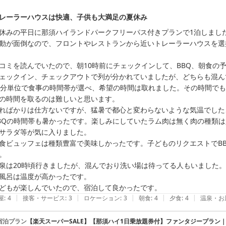
レーラーハウスは快適、子供も大満足の夏休み
休みの平日に那須ハイランドパークフリーパス付きプランで1泊しました
動が面倒なので、フロントやレストランから近いトレーラーハウスを選
コミを読んでいたので、朝10時前にチェックインして、BBQ、朝食の
ェックイン、チェックアウトで列が分かれていましたが、どちらも混ん
0分単位で食事の時間帯が選べ、希望の時間は取れました。その時間で
の時間を取るのは難しいと思います。

ればかりは仕方ないですが、猛暑で都心と変わらないような気温でした、
BQの時間帯も暑かったです。楽しみにしていたラム肉は無く肉の種類
サラダ等が気に入りました。

食ビュッフェは種類豊富で美味しかったです。子どものリクエストでB
。

泉は20時頃行きましたが、混んでおり洗い場は待ってる人もいました
風呂は温度が高かったです。

どもが楽しんでいたので、宿泊して良かったです。
|
|
|
|
|
屋
:
4
接客・サービス
:
3
ロケーション
:
3
朝食
:
4
夕食
:
4
温泉・お
宿泊プラン
【楽天スーパーSALE】【那須ハイ1日乗放題券付】ファンタジープラン｜