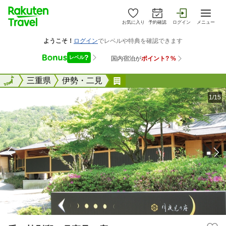
お気に入り
予約確認
ログイン
メニュー
全国
全国
三重県
伊勢・二見
千の杜別邸 月夜見の座
1/15