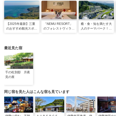
【2025年最新】三重
「NEMU RESORT」
癒・食・知を満たす大
のおすすめ観光スポッ
のフォレストヴィラ
人のテーマパーク！
トと名物グルメ！伊勢
で、わんちゃんと一緒
「VISON」で多彩な
神宮など王道スポット
に過ごす非日常な週末
グルメや 薬草湯を堪
から絶景映えスポット
を
能する
まで
最近見た宿
千の杜別邸 月夜
見の座
同じ宿を見た人はこんな宿も見ています