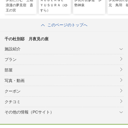
伊勢に佇む 王朝
ＡＵＢＥＲＧＥ
伊勢外宮参道 伊
伊勢神宮の
浪漫の夢見宿 斎
ＹＵＳＵＲＡ（ゆ
勢神泉
元 鳥羽 
王の宮
すら）
このページのトップへ
千の杜別邸 月夜見の座
施設紹介
プラン
部屋
写真・動画
クーポン
クチコミ
その他の情報（PCサイト）