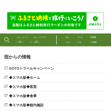
チェックイン
チェックアウト
大人
子ども
部屋数
--/--
--/--
--
--
--
〜
人
人
部屋
宿からの情報
GOTOトラベルキャンペーン
◆スマホ版◆ホーム
◆スマホ版◆客室
◆スマホ版◆食事
◆スマホ版◆館内施設