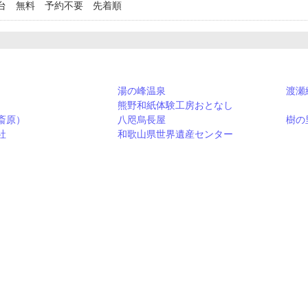
台 無料 予約不要 先着順
湯の峰温泉
渡瀬
熊野和紙体験工房おとなし
斎原）
八咫烏長屋
樹の
社
和歌山県世界遺産センター