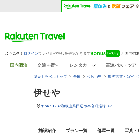
国内宿泊
交通＋宿
レンタカー
高速バス・ツア
楽天トラベルトップ
全国
和歌山県
熊野古道・新宮・
伊せや
〒647-1732和歌山県田辺市本宮町湯峰102
施設紹介
プラン一覧
部屋一覧
写真・動