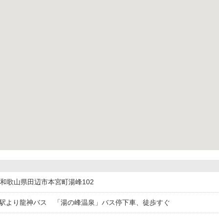
732和歌山県田辺市本宮町湯峰102
辺駅より龍神バス 「湯の峰温泉」バス停下車、徒歩すぐ