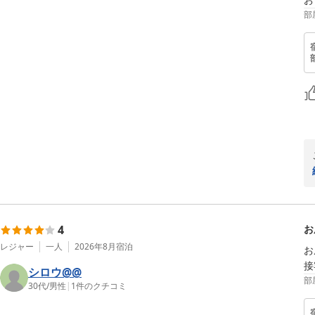
部
4
お
レジャー
一人
2026年8月
宿泊
お
接
シロウ@@
部
30代
/
男性
|
1
件のクチコミ