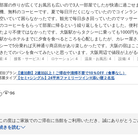
部屋の作りが広くてお風呂も広いので3人一部屋でしたが快適に過ごせ
機、無料のコーヒーです。夏で毎日汗だくになっていたのでコインラン
空いていて困らなかったです。観光で毎日歩き回っていたのでマッサー
のコーヒーをもらって部屋に帰るという繰り返しをしていました。便利
たより不便ではなかったです。大阪駅からタクシーに乗っても1000円
駅からホテルまでに夕食を食べるところを心配しましたが、カレー屋さ
シーで5分乗れば天神通り商店街があり楽しかったです。大阪の宿はこ
きたてのパンを食べてみたいと思っています。大阪周辺で値段が上がる
|
|
|
|
|
屋
:
4
接客・サービス
:
4
ロケーション
:
4
温泉・お風呂
:
4
設備
:
4
宿泊プラン
【連泊割】2連泊以上！ご滞在中清掃不要で10％OFF（食事なし）
部屋タイプ
【セミ+シングル】24平米ファミリーツイン※添い寝２名迄
96
この度はご家族でのご滞在に当館をご利用いただき、誠にありがとうご
栄で嬉しいお言葉がタイトルに踊る温かいクチコミをお寄せいただきま
続きを読む