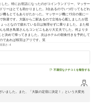
ました。特にお世話になったのがコインランドリー、マッサー
ドリーはとても助かりました。3台あるのでいつ行ってもどれ
ジ機もとてもありがたかった。マッサージ機に15分の後に一
で快適です。大阪から二駅あるので立地を心配しましたが思
ちょっとなので疲れている日は無理せずに乗りました。また桜
んも焼き鳥屋さんもコンビニもあり大丈夫でした。何よりタ
こと決めて帰ってきました。次はホテルの朝食付きを予約して
のであれば桜宮はアリです。笑
清潔さ
:
4
不適切なクチコミを報告する
ざいました。また、「大阪の定宿に決定！」という大変光
したこと、スタッフ一同心より御礼申し上げます。
