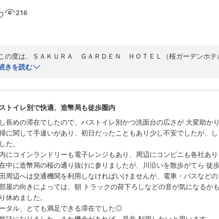
216
この度は、ＳＡＫＵＲＡ　ＧＡＲＤＥＮ　ＨＯＴＥＬ（桜ガーデンホテ
また、大阪城ホールでのライブの際のご宿泊先として当ホテルをお選び
続きを読む
立地やアクセスの良さ、そして当ホテルの特徴であるバス・トイレ別の
仰る通り、桜ノ宮エリアは落ち着いた環境でありながら、主要駅へのア
ストイレ別で快適、造幣局も徒歩圏内
かと存じます。

し長めの滞在でしたので、バストイレ別かつ洗面台の広さが 大変助かり
一方で、フロントスタッフの対応に関しまして、ご不便とご心配をおか
掃に関して手違いがあり、初日だったこともあり少し不安でしたが、し
ありがとうございます。

した。

接客の質向上に関しましては、今後のサービス改善の参考にさせていただ
内にコインランドリーも電子レンジもあり、周辺にコンビニも各社あり
在中に造幣局の桜の通り抜けに参りましたが、川沿いを散歩がてら 徒歩
お客様に次回お越しいただいた際には、より快適にお過ごしいただける
田周辺へは交通機関を利用しなければいけませんが、電車・バスなどの
また大阪へお越しの際は、ぜひ当ホテルをご利用くださいませ。お客様
部屋の向きによっては、朝 トラックの荷下ろしなどの音が気になるか
り休めました。

フロントスタッフ一同
ータル、とても満足できる滞在でした◎

世話になりました。また機会があれば、是非 利用したいと思います。