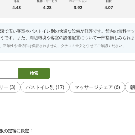
部屋
接客・サービス
ロケーション
朝食
4.48
4.28
3.92
4.07
潔で広い客室やバストイレ別の快適な設備が好評です。館内の無料マッ
うです。また、周辺環境や客室の設備配置について一部指摘もみられま
り、正確性や適切性は保証されません。クチコミ全文と併せてご確認ください。
検索
リー
(
3
)
バストイレ別
(
17
)
マッサージチェア
(
6
)
朝
阪の定宿に決定！