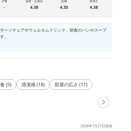
夕食
温泉・お風呂
設備
清潔さ
-
4.38
4.35
4.38
サージチェアやウェルカムドリンク、朝食のパンやスープ
す。
食
(
5
)
清潔感
(
18
)
部屋の広さ
(
11
)
2026年7月27日
投稿