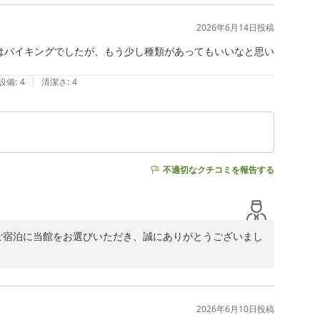
浴室にご満足いただけたご様子で、大変光栄でございま
りの喜びでございます。

2026年6月14日
投稿
客・サービス面をはじめ全体の質を高め、いつお越しいた
食はバイキングでしたが、もう少し種類があってもいいなと思い
いります。

|
設備
:
4
清潔さ
:
4
不適切なクチコミを報告する
ご宿泊に当館をお選びいただき、誠にありがとうございまし
ます。

ます。

（ブレッドバイキング）でご提供させていただいておりま
2026年6月10日
投稿
きまして、ご期待に沿えず申し訳ございませんでした。
