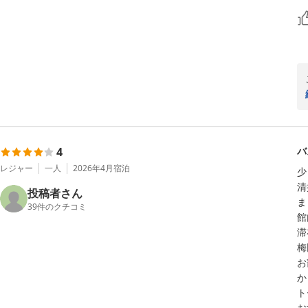
4
バ
レジャー
一人
2026年4月
宿泊
少
清
投稿者さん
ま
39
件のクチコミ
館
滞
梅
お
か
ト
お