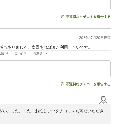
観的で分かりやすい情報もお寄せいただきありがとうござ
から離れた静かな環境でしっかりとお体を休められたので
不適切なクチコミを報告する
みに、今後もお客様に安心して快適にお過ごしいただける
たら、ぜひ当館へお帰りください。

2026年7月20日
投稿
感もありました。次回あればまた利用したいです。
|
|
風呂
:
4
設備
:
4
清潔さ
:
5
不適切なクチコミを報告する
ざいました。また、お忙しい中クチコミをお寄せいただき