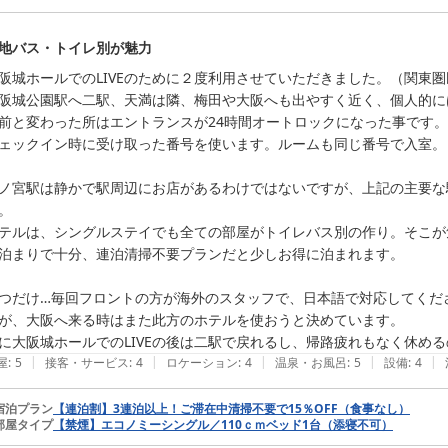
3名様でのご宿泊でも、お部屋や浴室で快適にお過ごしいただけたご様
ーやマッサージ機、ウェルカムコーヒーなどの館内設備を余すことなく
地バス・トイレ別が魅力
だけたことは、私どもにとっても大変嬉しく拝読いたしました。

阪城ホールでのLIVEのために２度利用させていただきました。（関東圏
立地や周辺環境につきましても、桜ノ宮駅周辺の飲食店やコンビニ、タ
阪城公園駅へ二駅、天満は隣、梅田や大阪へも出やすく近く、個人的に
など、大変分かりやすく具体的な楽しみ方をご共有くださり感謝申し上げ
前と変わった所はエントランスが24時間オートロックになった事です。

ェックイン時に受け取った番号を使います。ルームも同じ番号で入室。

次回は朝食付きプランをご検討いただいているとのこと、ありがとうございま
bakery」様のパンを中心としたシンプルなブレッドバイキング（軽
ノ宮駅は静かで駅周辺にお店があるわけではないですが、上記の主要な
美味しいパンとともに快適な朝のひとときをお過ごしいただけますと幸い
。

テルは、シングルステイでも全ての部屋がトイレバス別の作り。そこが
「大阪の宿はここ」と決めてまた戻ってきていただけるよう、今後も館
泊まりで十分、連泊清掃不要プランだと少しお得に泊まれます。

お客様のまたのご来館を、スタッフ一同心よりお待ち申し上げております
つだけ…毎回フロントの方が海外のスタッフで、日本語で対応してくだ
が、大阪へ来る時はまた此方のホテルを使おうと決めています。

SAKURA GARDEN HOTEL

に大阪城ホールでのLIVEの後は二駅で戻れるし、帰路疲れもなく休め
スタッフ一同
|
|
|
|
|
屋
:
5
接客・サービス
:
4
ロケーション
:
4
温泉・お風呂
:
5
設備
:
4
ＳＡＫＵＲＡ ＧＡＲＤＥＮ ＨＯＴＥＬ（桜ガーデンホテル）
宿泊プラン
【連泊割】3連泊以上！ご滞在中清掃不要で15％OFF（食事なし）
2026-07-29
部屋タイプ
【禁煙】エコノミーシングル／110ｃｍベッド1台（添寝不可）