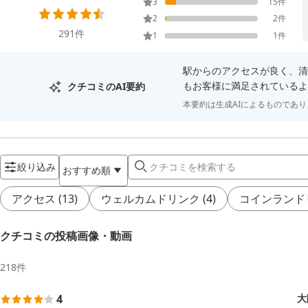
3
15
件
2
2
件
291
件
1
1
件
駅からのアクセスが良く、清
もお客様に満足されているよ
クチコミのAI要約
本要約は生成AIによるものであ
絞り込み
おすすめ順
アクセス
(
13
)
ウェルカムドリンク
(
4
)
コインランド
クチコミの投稿画像・動画
218
件
4
大