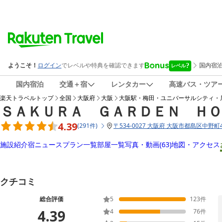
国内宿泊
交通＋宿
レンタカー
高速バス・ツア
楽天トラベルトップ
全国
大阪府
大阪
大阪駅・梅田・ユニバーサルシティ・
ＳＡＫＵＲＡ ＧＡＲＤＥＮ Ｈ
4.39
(
291
件
)
〒
534-0027 大阪府 大阪市都島区中野町4-
施設紹介
宿ニュース
プラン一覧
部屋一覧
写真・動画
(63)
地図・アクセス
クチコミ
総合評価
5
123
件
4.39
4
76
件