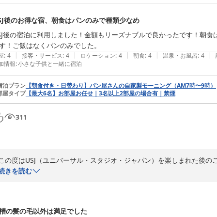
お部屋の清潔さや、当館自慢のバス・トイレ別（セパレートタイプ）の
す。ご家族皆様で快適に、気持ちよくお過ごしいただけたのであれば何よ
SJ後のお得な宿、朝食はパンのみで種類少なめ
「次回あればまた利用したい」という温かいお言葉を励みに、今後も接
SJ後の宿泊に利用しました！金額もリーズナブルで良かったです！朝
だいても心地よく過ごせる空間をご提供できるようスタッフ一同努めてま
す！ご飯はなくパンのみでした。
|
|
|
|
|
屋
:
4
接客・サービス
:
4
ロケーション
:
4
朝食
:
4
温泉・お風呂
:
4
加情報
:
小さな子供と一緒に宿泊
またのご来館を、心よりお待ち申し上げております。

宿泊プラン
【朝食付き・日替わり】パン屋さんの自家製モーニング（AM7時〜9時）
ホテルスタッフ一同
部屋タイプ
【最大6名】お部屋お任せ｜3名以上2部屋の場合有｜禁煙
ＳＡＫＵＲＡ ＧＡＲＤＥＮ ＨＯＴＥＬ（桜ガーデンホテル）
2026-07-24
311
この度はUSJ（ユニバーサル・スタジオ・ジャパン）を楽しまれた後の
た。また、料金面でお得感を感じていただけたとのこと、大変嬉しく存じ
続きを読む
朝食バイキングにつきまして、貴重なご意見をいただきありがとうござい
当館の朝食は、朝の軽いお食事としてパンを中心としたシンプルな内容
槽の髪の毛以外は満足でした
す。そのため、ご飯（白米）の用意がなく、品数も少なめだった点につ