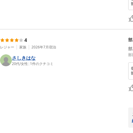
4
部
レジャー
家族
2026年7月
宿泊
部
部
さしきはな
20代
/
女性
|
1
件のクチコミ