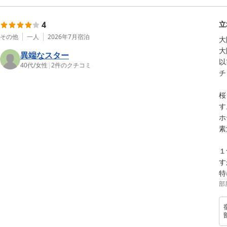
4
立
その他
一人
2026年7月
宿泊
大
大
異端なスター
以
40代
/
女性
|
2
件のクチコミ
チ
桜
す
ホ
素
１
す
特
部