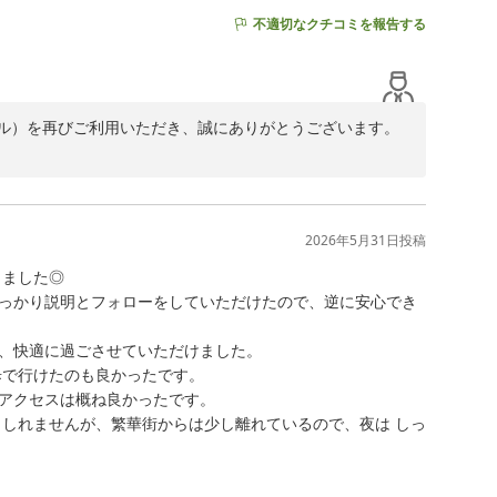
不適切なクチコミを報告する
ル）を再びご利用いただき、誠にありがとうございます。

いただき、重ねて御礼申し上げます。

客室にご満足いただけているようで大変嬉しく存じます。
クセスも良く、ライブ遠征の拠点として非常に便利な立地
2026年5月31日
投稿
ました◎

けし誠に申し訳ございません。貴重なご意見をいただき、
っかり説明とフォローをしていただけたので、逆に安心でき
きます。

、快適に過ごさせていただけました。

で行けたのも良かったです。

よう、スタッフ一同精進してまいります。

アクセスは概ね良かったです。

のまたのお帰りを心よりお待ちしております。

もしれませんが、繁華街からは少し離れているので、夜は しっ