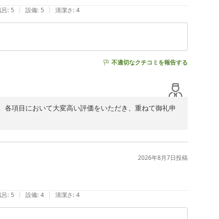
|
|
風呂
:
5
設備
:
5
清潔さ
:
4
不適切なクチコミを報告する
、各項目において大変高い評価をいただき、重ねて御礼申
しまいましたことを心よりお詫び申し上げます。私共の説
だけたことはスタッフにとって大変救いであり、深く感謝
2026年8月7日
投稿
思いでございます。

館内・周辺の利便性が、長期のご滞在を支える一助となり
り抜けも、お散歩がてらお楽しみいただけたご様子が伺
|
|
風呂
:
5
設備
:
4
清潔さ
:
4