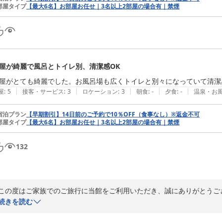
部屋タイプ
【最大6名】お部屋お任せ｜3名以上2部屋の場合有｜禁煙
お部屋の向きによる朝の周辺の物音や、中心地へのアクセスに関する客
います。お出かけには公共交通機関をご活用いただきつつ、夜は繁華街
あれば幸いでございます。

「トータル、とても満足できる滞在でした」という身に余るお言葉を励
ホテルを目指してまいります。またこちらへお越しの機会がございまし
屋が綺麗で風呂とトイレ別、清潔感OK
屋がとても綺麗でした。お風呂場も広くトイレと別々になっていて清潔
またのご来館を、スタッフ一同心よりお待ち申し上げております。

|
|
|
|
|
屋
:
5
接客・サービス
:
3
ロケーション
:
3
朝食
:
-
夕食
:
-
温泉・お
ホテルスタッフ一同
宿泊プラン
【早期割引】14日前のご予約で10％OFF（食事なし）※返金不可
ＳＡＫＵＲＡ ＧＡＲＤＥＮ ＨＯＴＥＬ（桜ガーデンホテル）
部屋タイプ
【最大6名】お部屋お任せ｜3名以上2部屋の場合有｜禁煙
2026-06-01
132
この度はご家族でのご旅行に当館をご利用いただき、誠にありがとうご
ましたこと、重ねて御礼申し上げます。

続きを読む