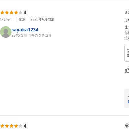
4
U
レジャー
家族
2026年6月
宿泊
U
ま
sayaka1234
部
20代
/
女性
|
1
件のクチコミ
追
4
浴