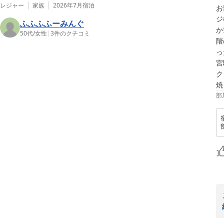
レジャー
家族
2026年7月
宿泊
お
ジ
ふふふふーみんぐ
か
50代
/
女性
|
3
件のクチコミ
階
っ
宮
ク
焼
部