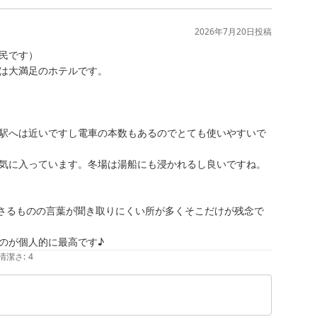
子で安心いたしました。また、猛暑の中でのコインランドリ
フル活用していただき、連日の観光の疲れを癒やしていた
2026年7月20日
投稿
民です）

クシーのご利用、さらには天神橋筋商店街までのアクセス
は大満足のホテルです。

ます。

す！当館の朝食は、地元の人気パン屋「papantree 
食スタイル）を提供しております。次回お越しの際には、ぜひ
駅へは近いですし電車の本数もあるのでとても使いやすいで
でございます。

気に入っています。冬場は湯船にも浸かれるし良いですね。

内管理やサービスの充実に努めてまいります。

。

さるものの言葉が聞き取りにくい所が多くそこだけが残念で
るのが個人的に最高です♪
清潔さ
:
4