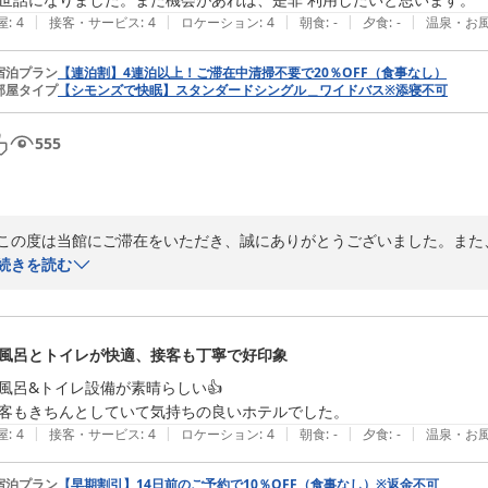
ＳＡＫＵＲＡ ＧＡＲＤＥＮ ＨＯＴＥＬ（桜ガーデンホテル）
|
|
|
|
|
屋
:
4
接客・サービス
:
4
ロケーション
:
4
朝食
:
-
夕食
:
-
温泉・お
2026-07-24
宿泊プラン
【連泊割】4連泊以上！ご滞在中清掃不要で20％OFF（食事なし）
部屋タイプ
【シモンズで快眠】スタンダードシングル＿ワイドバス※添寝不可
555
この度は当館にご滞在をいただき、誠にありがとうございました。また
し上げます。

続きを読む
まずはご滞在初日に、清掃に関する手違いによりご不安な思いをさせて
明と対応に温かいご理解をいただき、「逆に安心できた」と仰っていた
風呂とトイレが快適、接客も丁寧で好印象
するとともに、より一層丁寧な客室管理に努めなければと身が引き締まる
風呂&トイレ設備が素晴らしい👍

当館こだわりのセパレートタイプのバス・トイレや広々とした洗面台、
客もきちんとしていて気持ちの良いホテルでした。
ましたようで何よりでございます。季節の風物詩である川沿いの桜の通
|
|
|
|
|
屋
:
4
接客・サービス
:
4
ロケーション
:
4
朝食
:
-
夕食
:
-
温泉・お
え、大変嬉しく拝読いたしました。

宿泊プラン
【早期割引】14日前のご予約で10％OFF（食事なし）※返金不可