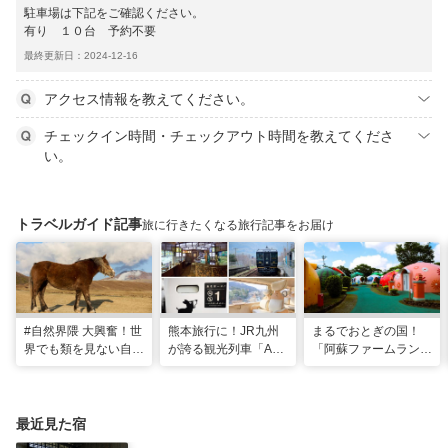
駐車場は下記をご確認ください。
有り １０台 予約不要
最終更新日：2024-12-16
アクセス情報を教えてください。
チェックイン時間・チェックアウト時間を教えてくださ
い。
トラベルガイド記事
旅に行きたくなる旅行記事をお届け
#自然界隈 大興奮！世
熊本旅行に！JR九州
まるでおとぎの国！
界でも類を見ない自然
が誇る観光列車「A列
「阿蘇ファームラン
の宝庫・熊本で「火の
車で行こう」＆「あそ
ド」で心も体も元気に
国」「水の国」を体感
ぼーい！」完全乗車ガ
なる体験型ステイ
する旅
イド
最近見た宿