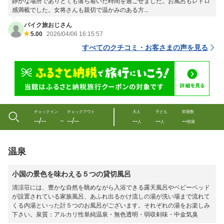
静かな場所でありとても落ち着いた時間を過ごせました。お風呂もレトロ
感満載でした。女将さんも親切で温かみのある方...
バイク旅おじさん
5.00
2026/04/06 16:15:57
すべてのクチコミ・お客さまの声を見る
チェックイン
チェックアウト
大人
子ども
部屋数
--/--
--/--
--
--
--
〜
人
人
部屋
温泉
小国の景色を味わえる５つの貸切風呂
清涼荘には、豊かな自然を眺めながら入浴できる露天風呂やベビーベッド
が設置されている家族風呂、あふれ出るかけ流しの湯が洗い場まで流れて
くる内湯といった計５つのお風呂がございます。それぞれの湯をお楽しみ
下さい。泉質：アルカリ性単純温泉・無色透明・弱収剣味・中金気臭