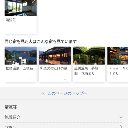
清涼荘
同じ宿を見た人はこんな宿も見ています
松島温泉 五橋苑
和楽の宿たけの蔵
黒川温泉 夢龍
ｉｎｎ Ｎ
胆 花泊まり
ＩＹＵ
このページのトップへ
清涼荘
施設紹介
プラン