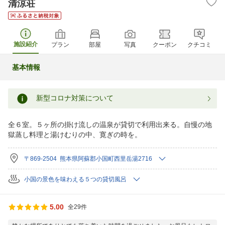
清涼荘
施設紹介
プラン
部屋
写真
クーポン
クチコミ
基本情報
新型コロナ対策について
全６室。５ヶ所の掛け流しの温泉が貸切で利用出来る。自慢の地
獄蒸し料理と湯けむりの中、寛ぎの時を。
〒869-2504 熊本県阿蘇郡小国町西里岳湯2716
小国の景色を味わえる５つの貸切風呂
5.00
全29件