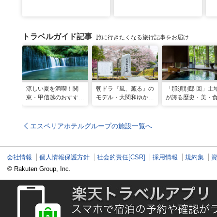
トラベルガイド記事
旅に行きたくなる旅行記事をお届け
涼しい夏を満喫！関
朝ドラ『風、薫る』の
「那須別邸 回」土
東・甲信越のおすすめ
モデル・大関和ゆかり
が誇る歴史・美・
避暑地14選
の地を巡る、大田原・
堪能する極上の休
黒羽観光モデルコース
エスペリアホテルグループの施設一覧へ
会社情報
個人情報保護方針
社会的責任[CSR]
採用情報
規約集
© Rakuten Group, Inc.