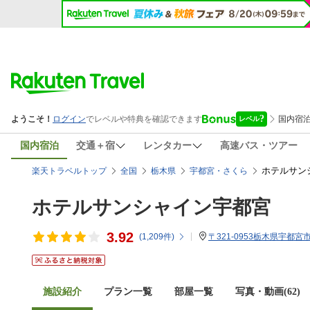
国内宿泊
交通＋宿
レンタカー
高速バス・ツアー
ホテルサン
楽天トラベルトップ
全国
栃木県
宇都宮・さくら
ホテルサンシャイン宇都宮
3.92
(
1,209
件)
〒321-0953栃木県宇都宮市
施設紹介
プラン一覧
部屋一覧
写真・動画(62)