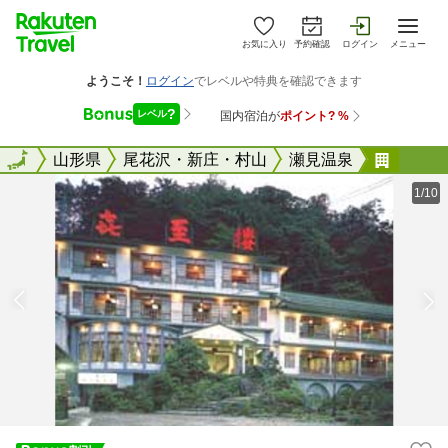
お気に入り
予約確認
ログイン
メニュー
全国
全国
山形県
尾花沢・新庄・村山
瀬見温泉
瀬見温
1/10