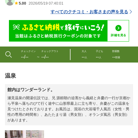
5.00
2026/05/19 07:40:01
すべてのクチコミ・お客さまの声を見る
チェックイン
チェックアウト
大人
子ども
部屋数
--/--
--/--
--
--
--
〜
人
人
部屋
温泉
館内はワンダーランド。
瀬見温泉の開湯伝説では、兄 源頼朝の迫害から義経と弁慶の一行が京都か
ら平泉へ落ちのびて行く途中に山形県最上に立ち寄り、弁慶がこの温泉を
見つけたとされております。お風呂は、混浴の大浴場千人風呂（女性・男
性の専用の時間有）、あたたまり湯（男女別）、オランダ風呂（男女別）
があります。