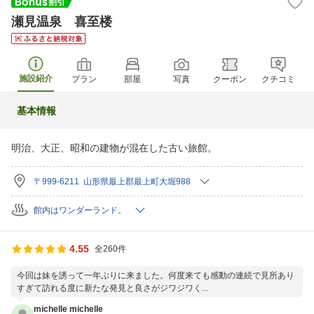
瀬見温泉 喜至楼
施設紹介
プラン
部屋
写真
クーポン
クチコミ
基本情報
明治、大正、昭和の建物が混在した古い旅館。
〒999-6211 山形県最上郡最上町大堀988
館内はワンダーランド。
4.55
全260件
今回は妹を誘って一年ぶりに来ました。何度来ても感動の連続で見所あり
すぎて訪れる度に新たな発見と良さがジワジワく...
michelle michelle