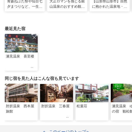
青森ねぶた祭や仙台七
大正ロマンを感じる銀
【山形県山形市】自然
夕まつりなど、一生に
山温泉のおすすめ観光
に抱かれた温泉地・蔵
一度は行きたい！東北
スポット13選！散策
王で過ごす、スローな
の夏祭り
や食べ歩きも
ヒーリング旅
最近見た宿
瀬見温泉 喜至楼
同じ宿を見た人はこんな宿も見ています
肘折温泉 西本屋
肘折温泉 三春屋
松葉荘
瀬見温泉 
旅館
の宿 観松
このページのトップへ