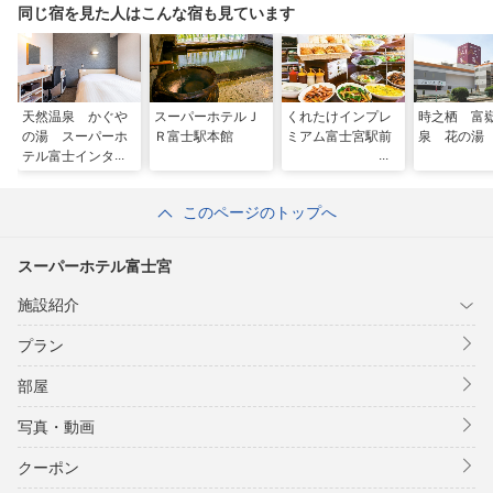
同じ宿を見た人はこんな宿も見ています
天然温泉 かぐや
スーパーホテルＪ
くれたけインプレ
時之栖 富
の湯 スーパーホ
Ｒ富士駅本館
ミアム富士宮駅前
泉 花の湯
テル富士インター
このページのトップへ
スーパーホテル富士宮
施設紹介
プラン
部屋
写真・動画
クーポン