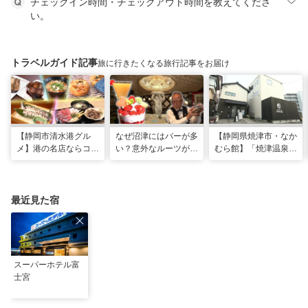
チェックイン時間・チェックアウト時間を教えてくださ
い。
トラベルガイド記事
旅に行きたくなる旅行記事をお届け
【静岡市清水港グル
なぜ沼津にはバーが多
【静岡県焼津市・なか
メ】港の名店ならコ
い？意外なルーツがわ
むら館】「焼津温泉」
コ！マグロ食べ比べや
かる店へ【静岡県沼津
発祥の地で「浮遊体
激レア“サバの氷室盛
市・BAR FRANK／ね
験」 開発期間3年の温
り”港周辺の店5選
こと白鳥】
泉商品で手がすべすべ
最近見た宿
スーパーホテル富
士宮