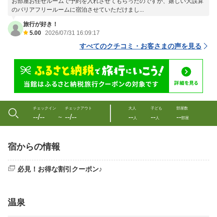
お部屋お任せルームで予約を入れさせてもらったのですが、嬉しい大誤算
のバリアフリールームに宿泊させていただけまし...
旅行が好き！
5.00
2026/07/31 16:09:17
すべてのクチコミ・お客さまの声を見る
チェックイン
チェックアウト
大人
子ども
部屋数
--/--
--/--
--
--
--
〜
人
人
部屋
宿からの情報
必見！お得な割引クーポン♪
温泉