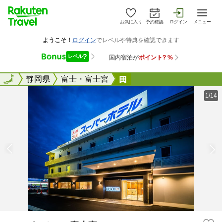
お気に入り
予約確認
ログイン
メニュー
全国
全国
静岡県
富士・富士宮
スーパーホテル富士宮
1/14