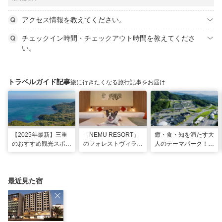
アクセス情報を教えてください。
チェックイン時間・チェックアウト時間を教えてくださ
い。
トラベルガイド記事
旅に行きたくなる旅行記事をお届け
【2025年最新】三重
「NEMU RESORT」
癒・食・知を満たす大
のおすすめ観光スポッ
のフォレストヴィラ
人のテーマパーク！
トと名物グルメ！伊勢
で、わんちゃんと一緒
「VISON」で多彩な
神宮など王道スポット
に過ごす非日常な週末
グルメや 薬草湯を堪
から絶景映えスポット
を
能する
まで
最近見た宿