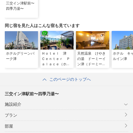
三交イン津駅前〜
四季乃湯〜
同じ宿を見た人はこんな宿も見ています
ホテルグリーンパ
Ｈｏｔｅｌ 津
天然温泉 けやき
ホテル キ
ーク津
Ｃｅｎｔｅｒ Ｐ
の湯 ドーミーイ
ルイン津
ａｌａｃｅ（ホテ
ン津（ドーミーイ
ル津センターパレ
ン・御宿野乃 ホ
ス）
テルズグループ）
このページのトップへ
三交イン津駅前〜四季乃湯〜
施設紹介
プラン
部屋