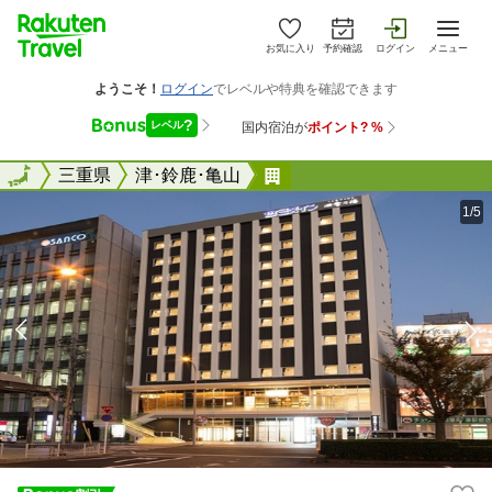
お気に入り
予約確認
ログイン
メニュー
全国
全国
三重県
津･鈴鹿･亀山
三交イン津駅前〜四季乃
1/5