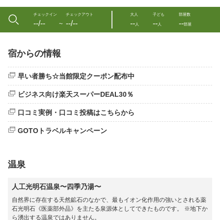
チェックイン
チェックアウト
大人
子ども
部屋数
--/--
--/--
--
--
--
〜
人
人
部屋
宿からの情報
早い者勝ち☆当館限定クーポン配布中
ビジネス向け楽天スーパーDEAL30％
口コミ実例・口コミ投稿はこちらから
GOTOトラベルキャンペーン
温泉
人工光明石温泉〜四季乃湯〜
自然界に存在する天然鉱石のなかで、最もイオン化作用の強いとされる薬
石光明石《医薬部外品》を主たる泉源体としてできたものです。 ※地下か
ら湧出する温泉ではありません。