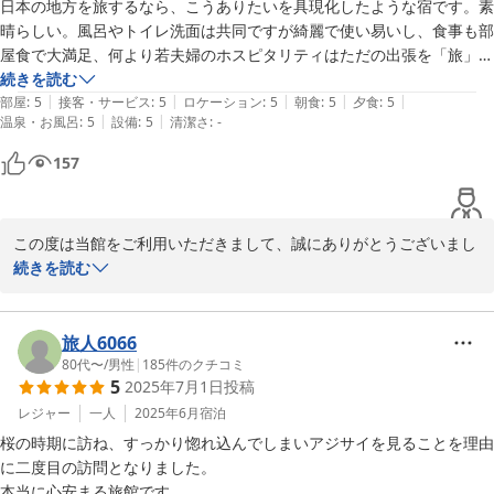
日本の地方を旅するなら、こうありたいを具現化したような宿です。素
晴らしい。風呂やトイレ洗面は共同ですが綺麗で使い易いし、食事も部
屋食で大満足、何より若夫婦のホスピタリティはただの出張を「旅」に
してくれる心遣いがあります。
続きを読む
|
|
|
|
|
部屋
:
5
接客・サービス
:
5
ロケーション
:
5
朝食
:
5
夕食
:
5
|
|
温泉・お風呂
:
5
設備
:
5
清潔さ
:
-
157
この度は当館をご利用いただきまして、誠にありがとうございまし
た。

続きを読む
たくさんの素敵なお言葉を頂戴し、大変嬉しく思っております。

これからも皆様に喜んでいただけるよう心掛けて参ります。

旅人6066
80代〜
/
男性
|
185
件のクチコミ
2025-07-29
5
2025年7月1日
投稿
レジャー
一人
2025年6月
宿泊
桜の時期に訪ね、すっかり惚れ込んでしまいアジサイを見ることを理由
に二度目の訪問となりました。

本当に心安まる旅館です。
