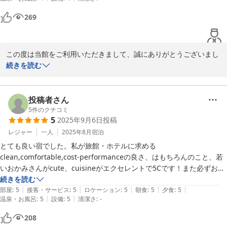
にも便利で、立地は良いと思います。
269
この度は当館をご利用いただきまして、誠にありがとうございまし
た。

続きを読む
たくさんの温かいお言葉を頂戴し、大変嬉しく存じます。

これからも、みなさまに喜んでいただけるよう励んで参りたいと思
います

投稿者さん
5
件のクチコミ
5
2025年9月6日
投稿
2025-10-26
レジャー
一人
2025年8月
宿泊
とても良い宿でした。私が旅館・ホテルに求める
clean,comfortable,cost-performanceの良さ、はもちろんのこと、若
いおかみさんがcute、cuisineがエクセレントで5Cです！また必ずお伺
続きを読む
|
|
|
|
|
部屋
:
5
接客・サービス
:
5
ロケーション
:
5
朝食
:
5
夕食
:
5
|
|
温泉・お風呂
:
5
設備
:
5
清潔さ
:
-
208