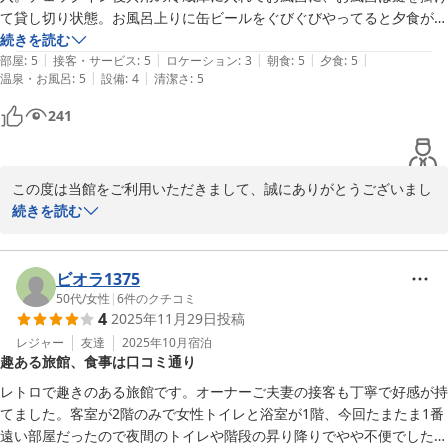
て貸し切り状態。お風呂上りに缶ビールをぐびぐびやってると夕食が部
屋に運ばれて来ました。別料金おすすめの地酒を一合追加して、一人テ
続きを読む
|
|
|
|
|
レビを見ながら夕食。夕食は自分好みの料理で、量も有ってご飯とみそ
部屋
:
5
接客・サービス
:
5
ロケーション
:
3
朝食
:
5
夕食
:
5
|
|
温泉・お風呂
:
5
設備
:
4
清潔さ
:
5
汁はキャンセルしました。朝食も部屋食、ボリュウーム有って満足でし
た。共同風呂・共同トイレ・共同洗面所でしたが、ほぼ他人との接触有
241
この度は当館をご利用いただきまして、誠にありがとうございまし
た。

続きを読む
お好きなお酒でゆっくりとお食事を楽しんでいただき、大変嬉しく
思っております。

お食事は季節によって変わりますので、機会がございましたらまた
ビオラ1375
足を運んでいただけますと幸いです。

50代
/
女性
|
6
件のクチコミ
4
2025年11月29日
投稿
またのご来館を心よりお待ちしております。
レジャー
友達
2025年10月
宿泊
丸福旅館
趣ある旅館、食事は口コミ通り
2026-04-29
レトロで趣きのある旅館です。オーナーご夫妻の接客も丁寧で好感が持
てました。客室が2階のみで女性トイレと浴室が1階、今回たまたま1番
遠い部屋だったので夜間のトイレや階段の昇り降りでやや不便でした。