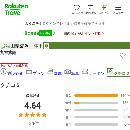
お気に入り
予約確認
ログイン
メニュー
秋田県
湯沢・横手
丸福旅館
ふるさと納税対象
施設紹介
プラン
部屋
写真
クーポン
クチコミ
クチコミ
総合評価
5
114
件
4.64
4
13
件
3
0
件
2
0
件
154
件
1
0
件