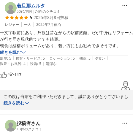
若旦那ムルタ
2025-10-26
50代
/
男性
|
74
件のクチコミ
5
2025年8月8日
投稿
レジャー
一人
2025年7月
宿泊
十文字駅前にあり、外観は昔ながらの駅前旅館。だが中身はリフォーム
が行き届き現代的でとても綺麗。

朝食は結構ボリュームがあり、若い方にもお勧めできそうです。
続きを読む
|
|
|
|
|
部屋
:
5
接客・サービス
:
5
ロケーション
:
5
朝食
:
5
夕食
:
-
|
|
温泉・お風呂
:
4
設備
:
5
清潔さ
:
-
117
この度は当館をご利用いただきまして、誠にありがとうございまし
た。

続きを読む
大変暖かいお言葉をいただき、感謝申し上げます。

これからも皆様に喜んでいただけるよう、心がけて参りたいと思い
ます。

投稿者さん
またのご来館、心よりお待ちしております。
13
件のクチコミ