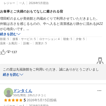
レジャー
一人
2026年5月
宿泊
お食事とご夫婦のおもてなしに癒される宿
増田町のまんが美術館と内蔵めぐりで利用させていただきました。

外観は古さを感じるものの、中へ入ると清潔感あり静かに流れるJAZZ
が心地良いです。

お風呂は共同ですが客同士が被らぬよう調整あり１人でゆっくり入れま
続きを読む
|
|
|
|
|
した。石風呂なので身体がポカポカし疲れがとれます。

部屋
:
5
接客・サービス
:
5
ロケーション
:
4
朝食
:
5
夕食
:
5
|
|
温泉・お風呂
:
-
設備
:
-
清潔さ
:
5
お食事がとっても美味しい。この宿代でここまでのサービスは文句のつ
けどころがありません。

137
営まれてるご夫婦の感じ良さと心あるおもてなしにも癒されました。

駅近なので立地も良いかと。

機会があれば友人とまた利用したいと思います。
この度は丸福旅館をご利用いただき、誠にありがとうございまし
た。

続きを読む
また、お食事や館内の雰囲気、そして私共の対応につきましても温
かいお言葉を頂戴し、大変嬉しく存じます。

ドンタくん
当館は十文字駅から徒歩2分という立地にあり、まんが美術館や内
50代
/
男性
|
2
件のクチコミ
5
2026年5月15日
投稿
蔵めぐりといった周辺観光の拠点としてご活用いただけたようで何
よりです。

レジャー
一人
2026年5月
宿泊