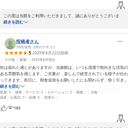
この度は当館をご利用いただきまして、誠にありがとうございま
す。

続きを読む
また、素敵な評価をくださり身に余る光栄です。

これからも、皆様に喜んでいただけるよう励んで参ります。

投稿者さん
またのご来館を心よりお待ちしております。
70代
/
女性
|
2
件のクチコミ
5
2025年8月22日
投稿
2025-09-16
その他
家族
2025年8月
宿泊
街は寂れた感じがありますが、当旅館は、いつも清潔で前向きな活気の
ある雰囲気を感じます。ご夫妻が、楽しんで経営されている様子が伝わ
ってきます。前日に、朝食追加をお願いしたにも関わらず、快く引き受
けてくださり、助かりました。また、機会がありましたら、利用したい
続きを読む
|
|
|
|
|
と思います。
部屋
:
5
接客・サービス
:
5
ロケーション
:
5
朝食
:
-
夕食
:
-
|
|
温泉・お風呂
:
5
設備
:
5
清潔さ
:
-
185