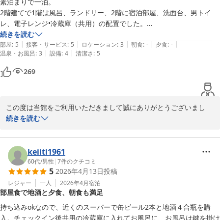
たとおり手入れは行き届いています。今風でビカビカの新しい宿を求め
素泊まりで一泊。

る方にはおすすめしません。
2階建てで1階は風呂、ランドリー、2階に宿泊部屋、洗面台、男トイ
丸福旅館
レ、電子レンジ•冷蔵庫（共用）の配置でした。

2026-05-07
階段移動が必須になりますが、若い人なら全然困らないと思います。和
続きを読む
|
|
|
|
|
室は綺麗に清掃されており、チェックイン時の部屋の案内もとても丁寧
部屋
:
5
接客・サービス
:
5
ロケーション
:
3
朝食
:
-
夕食
:
-
|
|
温泉・お風呂
:
3
設備
:
4
清潔さ
:
5
でした。

スーパーへは少し歩かないと行けないので、次来る機会があれば、食事
269
付きプランを試してみたいです。
この度は当館をご利用いただきまして誠にありがとうございまし
た。

続きを読む
建物は決して新しくはございませんが、皆様に気持ちよくお泊まり
いただけるよう、これからも心掛けてまいりたいと思います。

またのご来館を心よりお待ちしております。
keiiti1961
60代
/
男性
|
7
件のクチコミ
丸福旅館
5
2026年4月13日
投稿
2026-04-29
レジャー
一人
2026年4月
宿泊
部屋食で地酒と夕食、朝食も満足
持ち込みokなので、近くのスーパーで缶ビール2本と地酒４合瓶を購
入。チェックイン後共用の冷蔵庫に入れてお風呂に、お風呂は鍵を掛け