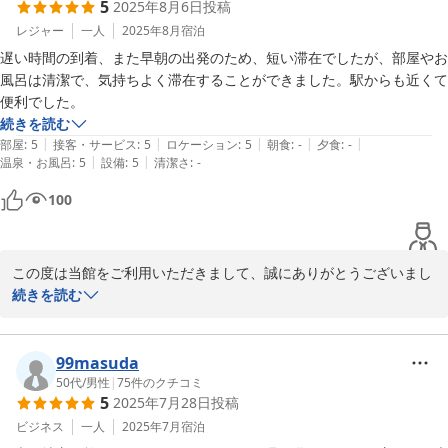
5
2025年8月6日
投稿
2025-08-15
レジャー
一人
2025年8月
宿泊
遅い時間の到着、また早朝の出発のため、短い滞在でしたが、部屋やお
風呂は清潔で、気持ちよく滞在することができました。駅からも近くて
便利でした。
続きを読む
|
|
|
|
|
部屋
:
5
接客・サービス
:
5
ロケーション
:
5
朝食
:
-
夕食
:
-
|
|
温泉・お風呂
:
5
設備
:
5
清潔さ
:
-
100
この度は当館をご利用いただきまして、誠にありがとうございまし
た。

続きを読む
秋田市の竿頭祭りを観覧後、お疲れ様だったと思いますが、気持ち
良くお過ごしいただけたようで安心いたしました。

また機会がございましたら、秋田の四季折々のお祭りに足を運んで
99masuda
いただけますと嬉しいです。

50代
/
男性
|
75
件のクチコミ
5
2025年7月28日
投稿
またのご来館を心よりお待ちしております。
ビジネス
一人
2025年7月
宿泊
2025-08-14