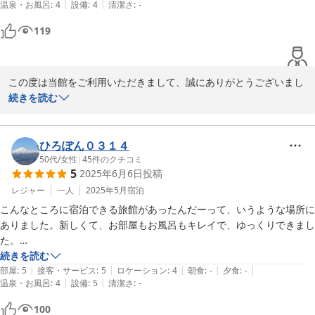
|
|
温泉・お風呂
:
4
設備
:
4
清潔さ
:
-
今回事前チェックでご飯が美味しいとのおすすめがあったので夕朝食付
を選択

119
量もしっかりありさらに美味しくていうことなしでした

駅からも数分で移動も楽でした

宿の方の気配りがたいへん心地よかったです

この度は当館をご利用いただきまして、誠にありがとうございまし
また利用させていただきたいです
た。

続きを読む
当館は他のお客様と共同でご利用いただくスペースがございますの
で、ご不便をお掛けしております事を心苦しく思っております。

出来る限りみなさまにお寛ぎいただけるよう、これからも心掛けて
ひろぽん０３１４
参りたいと思います。

50代
/
女性
|
45
件のクチコミ
5
2025年6月6日
投稿
また、季節に合わせてお食事をご用意しておりますので、ぜひ機会
レジャー
一人
2025年5月
宿泊
がございましたら、足を運んでいただけますと幸いです。

こんなところに宿泊できる旅館があったんだーって、いうような場所に
ありました。新しくて、お部屋もお風呂もキレイで、ゆっくりできまし
た。

2025-07-04
部屋は、6.５畳で使いやすく、新しくて一人だと広く感じました。次の
続きを読む
|
|
|
|
|
日の準備で荷物が多かったので、私は助かりました。

部屋
:
5
接客・サービス
:
5
ロケーション
:
4
朝食
:
-
夕食
:
-
|
|
温泉・お風呂
:
4
設備
:
5
清潔さ
:
-
また、利用したい宿でした。
100