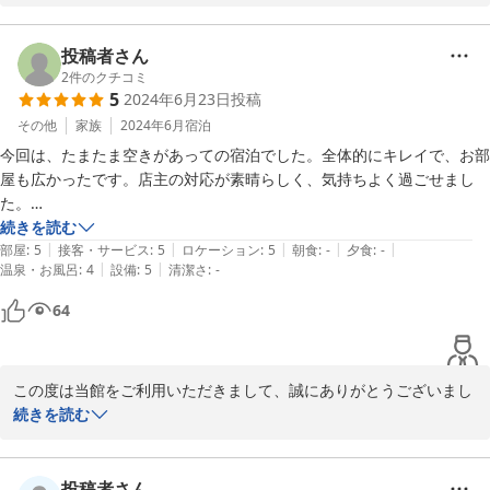
ご不便をお掛けした面もあるかと思いますが、温かいお言葉をいた
だき大変嬉しく思っております。

投稿者さん
日に日に秋めいてまいりましたが、寒さに負けずお身体にお気をつ
2
件のクチコミ
5
2024年6月23日
投稿
けてお過ごしくださいませ。

その他
家族
2024年6月
宿泊
今回は、たまたま空きがあっての宿泊でした。全体的にキレイで、お部
2024-10-27
屋も広かったです。店主の対応が素晴らしく、気持ちよく過ごせまし
た。

今回は素泊まりでしたが、朝夕の食事時間に美味しそうな匂いがしてた
続きを読む
|
|
|
|
|
ので、次回は食事付きで宿泊したいです。
部屋
:
5
接客・サービス
:
5
ロケーション
:
5
朝食
:
-
夕食
:
-
|
|
温泉・お風呂
:
4
設備
:
5
清潔さ
:
-
64
この度は当館をご利用いただきまして、誠にありがとうございまし
た。

続きを読む
ご夫婦2名様でのご利用でございましたので、和室12畳タイプをご
予約いただきました。2名様用のこちらのお部屋は一部屋しかござ
いませんので、ご案内できて良かったです。

投稿者さん