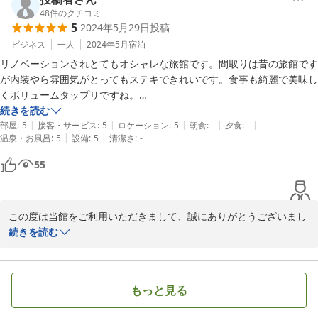
ご不便をお掛けしたところもあったかと思いますが、機会がござい
48
件のクチコミ
5
2024年5月29日
投稿
ましたらまた是非ご利用いただけたら幸いです。

またのご来館を心よりお待ちしております。
ビジネス
一人
2024年5月
宿泊
リノベーションされとてもオシャレな旅館です。間取りは昔の旅館です
2024-06-29
が内装やら雰囲気がとってもステキできれいです。食事も綺麗で美味し
くボリュームタップリですね。

とっても気に入っていて3回目の宿泊でした。最初は仕事で泊まったの
続きを読む
|
|
|
|
|
ですが、雰囲気と食事が気に入って前回はレジャーでカミさんとも宿泊
部屋
:
5
接客・サービス
:
5
ロケーション
:
5
朝食
:
-
夕食
:
-
|
|
温泉・お風呂
:
5
設備
:
5
清潔さ
:
-
してしまいました。機会あるごとに泊まりたいです。
55
この度は当館をご利用いただきまして、誠にありがとうございまし
た。

続きを読む
前回は奥様とご一緒にご利用いただき大変嬉しく思っております。

もっと見る
まだまだご不便をお掛けしているところもございますが、今後も皆
様からのお声をいただきながら、頑張って参りたいと思っておりま