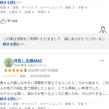
高齢の方や足腰の悪い方にはおすすめしません。お食事はクチコミ通り
続きを読む
|
|
|
|
|
とてもおいしかったです。夕食はハンバーグやムニエル、お刺身などボ
部屋
:
4
接客・サービス
:
5
ロケーション
:
3
朝食
:
5
夕食
:
4
|
|
温泉・お風呂
:
4
設備
:
4
清潔さ
:
4
リュームがありましたが、私的には和食の朝食がおいしく感じました。
いずれも部屋食だったのでゆっくり出来ました。また伺いたいと思いま
338
す。
この度は当館をご利用いただきまして、誠にありがとうございまし
た。

続きを読む
お食事に関しまして評価いただき、大変嬉しく思います。

館内設備においては、条件・注意事項の欄にも記載しております通
り階段が急になっておりますので、女性のお客様やご年配のお客様
仲良し夫婦4442
にはご不便をお掛けしている次第でございます。

70代
/
男性
|
6
件のクチコミ
5
2025年10月1日
投稿
出来る限り、ごゆっくりとお過ごしいただけるよう今後も考えてま
いりたいと思います。

レジャー
家族
2025年9月
宿泊
またのご来館を心よりお待ちしております。
奥さんの親しみやすい雰囲気で迎えてもらったところから始まり、ご主
人の包丁の刻む音で期待したとおり、とても美味しい料理でした。

丸福旅館
ホテルとは違い、温かさが色々なところに感じられ、のんびりすること
2025-12-14
ができました。

続きを読む
|
|
|
|
|
駅から近く、内蔵の増田町を観光するにも、バスやタクシーを利用する
部屋
:
4
接客・サービス
:
5
ロケーション
:
5
朝食
:
5
夕食
:
5
|
|
温泉・お風呂
:
4
設備
:
4
清潔さ
:
-