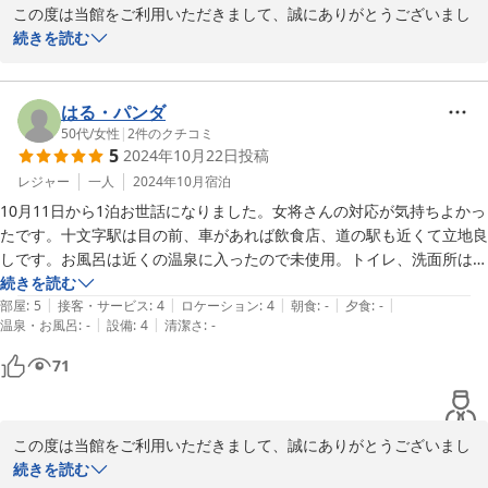
この度は当館をご利用いただきまして、誠にありがとうございまし
た。

続きを読む
当館のお風呂のご利用時間は22時までとなっておりますが、事前に
お電話で詳細をお伝えいただければ、出来る限りのご対応をさせて
いただきたいと思っております。

はる・パンダ
またのご来館を心よりお待ちしております。
50代
/
女性
|
2
件のクチコミ
5
2024年10月22日
投稿
2024-12-04
レジャー
一人
2024年10月
宿泊
10月11日から1泊お世話になりました。女将さんの対応が気持ちよかっ
たです。十文字駅は目の前、車があれば飲食店、道の駅も近くて立地良
しです。お風呂は近くの温泉に入ったので未使用。トイレ、洗面所は共
同ですが、綺麗で清潔感があり気になりませんでした。冷たいお水、ド
続きを読む
|
|
|
|
|
ライヤーなど備品も揃ってました。また近くに行った際は、リピートし
部屋
:
5
接客・サービス
:
4
ロケーション
:
4
朝食
:
-
夕食
:
-
|
|
温泉・お風呂
:
-
設備
:
4
清潔さ
:
-
たいと思います。
71
この度は当館をご利用いただきまして、誠にありがとうございまし
た。

続きを読む