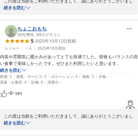
この度は当館をご利用いただきまして、誠にありがとうございまし
た。

続きを読む
いつも帰省の折にはご利用いただき、大変嬉しく思っております。

またのご来館を心よりお待ちしております。
ちょこおもち
30代
/
男性
|
3
件のクチコミ
2025-08-29
5
2025年10月12日
投稿
レジャー
一人
2025年10月
宿泊
内装や雰囲気に暖かみがあってとても快適でした。朝食もバランスの良
い食事で美味しかったです。ぜひまた利用したいと思います。
続きを読む
|
|
|
|
|
部屋
:
5
接客・サービス
:
5
ロケーション
:
5
朝食
:
5
夕食
:
-
|
|
温泉・お風呂
:
4
設備
:
4
清潔さ
:
-
191
この度は当館をご利用いただきまして、誠にありがとうございまし
た。

続きを読む
こちらにご用の際は、またお立ち寄りいただけますと嬉しいです。

またのご来館を心よりお待ちしております。