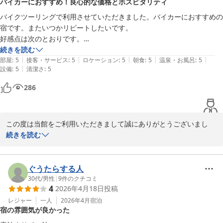
バイカーにおすすめ！良心的な価格とホスピタリティ
2026-05-30
バイクツーリングで利用させていただきました。バイカーにおすすめの
宿です。またいつかリピートしたいです。

好感点は次のとおりです。

１.どなたかも口コミされていましたが、若い経営者ご夫妻の対応とホ
続きを読む
|
|
|
|
|
スピタリティが抜群に良いです。

部屋
:
5
接客・サービス
:
5
ロケーション
:
5
朝食
:
5
温泉・お風呂
:
5
|
設備
:
5
清潔さ
:
5
２.大曲花火日に宿泊しましたが、大曲や横手の宿が超プレミア価格を
好き放題に設定している中で良心的な価格設定でした。

286
３.朝食美味しかったです。量も申し分ありません。しかも、こちらの
希望にあわせて６時30分に客室に準備いただけました。なるべく早い
時間から行動したい私のようなバイカーにはうってつけでした。

この度は当館をご利用いただきまして誠にありがとうございまし
４.大型バイクで行きましたが、屋根付きで雨に濡れなくて出し入れも
た。

続きを読む
しやすい場所を案内いただきました。

お忙しい中、たくさんのあたたかいお言葉をいただき感謝申し上げ
以下、留意点です。

ます。

１.お風呂、トイレ、洗面は共用です。いずれも十分に清掃が行き届い
ご予約をいただいた際に、バイクでのご来館との旨を伺っておりま
ぐうたらする人
ているので私には無問題でしたが、共用という点が気になる方にはどう
したので、屋根付きのスペースを用意することができました。

30代
/
男性
|
9
件のクチコミ
でしょうか？。

4
2026年4月18日
投稿
２.２階の客室へは階段で昇降します。高齢者やハンディのある方は厳
ご不便をおかけしてしまうところもございますが、出来る限り皆様
レジャー
一人
2026年4月
宿泊
しいかと思います。

宿の雰囲気が良かった
にお寛ぎいただけるよう励んでまいりたいと思います。

３.建屋全体は古く全般の印象は昭和の旅館です。しかし、１.でも書い
またのご来館を心よりお待ちしております。