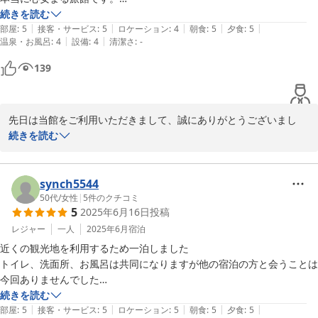
今度何の目的で訪ねるか？さがしています。最後は食事を頂くためにだ
続きを読む
|
|
|
|
|
けでも行きたくなると思っています。

部屋
:
5
接客・サービス
:
5
ロケーション
:
4
朝食
:
5
夕食
:
5
|
|
温泉・お風呂
:
4
設備
:
4
清潔さ
:
-
取りあえず、紅葉を見るために訪ねることになりそうです。

宜しくお願いします。
139
先日は当館をご利用いただきまして、誠にありがとうございまし
た。

続きを読む
お褒めの言葉をいただき、感謝申し上げます。

次回、秋の紅葉の時期にお会いできましたら、大変嬉しいです。

synch5544
またのご来館を心よりお待ちしております。
50代
/
女性
|
5
件のクチコミ
5
2025年6月16日
投稿
2025-07-05
レジャー
一人
2025年6月
宿泊
近くの観光地を利用するため一泊しました

トイレ、洗面所、お風呂は共同になりますが他の宿泊の方と会うことは
今回ありませんでした

女性用トイレが一階なので 宿泊した部屋によってはちょっとだけ不便
続きを読む
|
|
|
|
|
かもしれません

部屋
:
5
接客・サービス
:
5
ロケーション
:
5
朝食
:
5
夕食
:
5