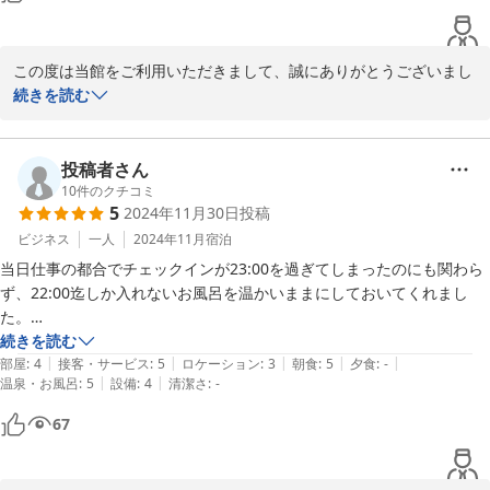
この度は当館をご利用いただきまして、誠にありがとうございまし
た。

続きを読む
ご不便をお掛けしたところもあり、申し訳ございませんでした。

当館のある横手市十文字町は、秋田県県南地区を巡る場所として大
投稿者さん
変便利な場所にあり、お仕事や観光等いろいろな用途で皆様にご利
10
件のクチコミ
5
2024年11月30日
投稿
用いただいております。

ビジネス
一人
2024年11月
宿泊
ぜひまた機会がございましたら、足を運んでいただけますと幸いで
当日仕事の都合でチェックインが23:00を過ぎてしまったのにも関わら
す。

ず、22:00迄しか入れないお風呂を温かいままにしておいてくれまし
た。

朝食もボリューム、味共に最高でした。何より女将さんの対応がとても
続きを読む
2025-06-18
|
|
|
|
|
丁寧で感動ものです。

部屋
:
4
接客・サービス
:
5
ロケーション
:
3
朝食
:
5
夕食
:
-
|
|
温泉・お風呂
:
5
設備
:
4
清潔さ
:
-
横手出張の定宿に決まりです!
67