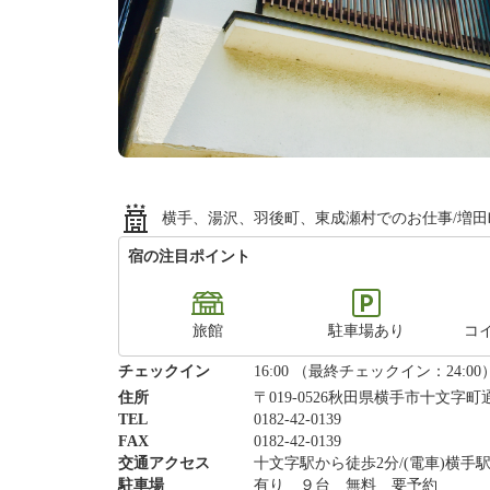
横手、湯沢、羽後町、東成瀬村でのお仕事/増田
宿の注目ポイント
旅館
駐車場あり
コ
チェックイン
16:00 （最終チェックイン：24:00
住所
〒019-0526秋田県横手市十文字町
TEL
0182-42-0139
FAX
0182-42-0139
交通アクセス
十文字駅から徒歩2分/(電車)横手
駐車場
有り ９台 無料 要予約