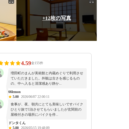
+12枚の写真
4.59
全155件
増田町のまんが美術館と内蔵めぐりで利用させ
ていただきました。外観は古さを感じるもの
の、中へ入ると清潔感あり静か...
66lemon
5.00
2026/06/07 22:00:11
食事が、夜、朝共にとても美味しいですバイク
ひとり旅で1泊させてもらいましたが玄関前の
屋根付きの場所にバイクを停...
ドンタくん
5.00
2026/05/15 19:48:09