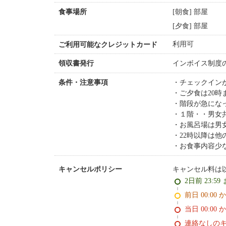
[朝食] 部屋
食事場所
[夕食] 部屋
利用可
ご利用可能なクレジットカード
インボイス制度
領収書発行
チェックイン
条件・注意事項
ご夕食は20
階段が急にな
１階・・男女
お風呂場は男
22時以降は
お食事内容少
キャンセル料は
キャンセルポリシー
2日前 23:59
前日 00:00 
当日 00:00 
連絡なしの