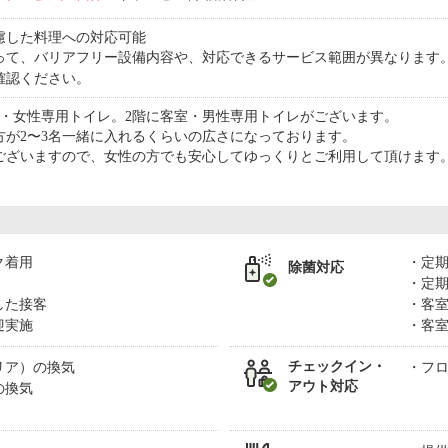
慮した料理への対応可能
って、バリアフリー設備内容や、対応できるサービス範囲が異なります
確認ください。
室・女性専用トイレ。2階に客室・男性専用トイレがございます。
方が2〜3名一緒に入れるくらいの広さになっております。
ございますので、女性の方でも安心してゆっくりとご利用して頂けます
ク着用
定
除菌対応
定
した接客
客
迎実施
客
チェックイン・
リア）の換気
フ
アウト対応
の換気