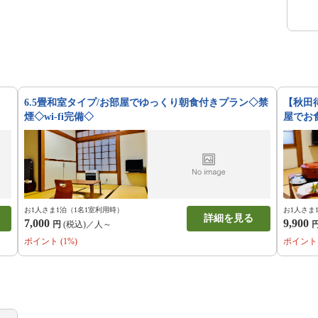
6.5畳和室タイプ/お部屋でゆっくり朝食付きプラン◇禁
【秋田
煙◇wi-fi完備◇
屋でお食
お1人さま1泊（1名1室利用時）
お1人さま
詳細を見る
7,000
9,900
円
(税込)／人～
ポイント (1%)
ポイント 