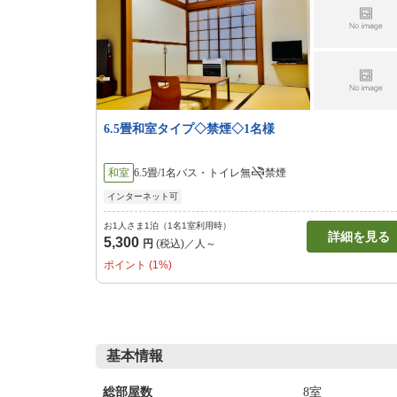
6.5畳和室タイプ◇禁煙◇1名様
和室
6.5畳/1名
バス・トイレ無
禁煙
インターネット可
お1人さま1泊（1名1室利用時）
詳細を見る
5,300
円
(税込)／人～
ポイント (1%)
基本情報
8室
総部屋数