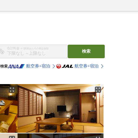
合計料金
※1部屋あたりの税込金額
検索
〜
航空券+宿泊
航空券+宿泊
で検索