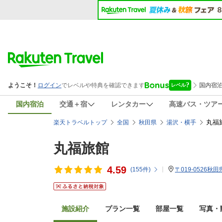
国内宿泊
交通＋宿
レンタカー
高速バス・ツア
丸福
楽天トラベルトップ
全国
秋田県
湯沢・横手
丸福旅館
4.59
(
155
件)
〒019-0526
施設紹介
プラン一覧
部屋一覧
写真・動