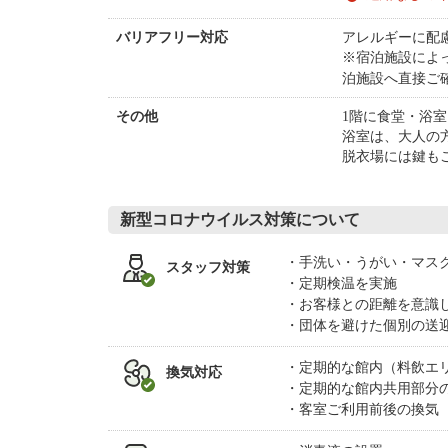
アレルギーに配
バリアフリー対応
※宿泊施設によ
泊施設へ直接ご
1階に食堂・浴
その他
浴室は、大人の
脱衣場には鍵も
新型コロナウイルス対策について
手洗い・うがい・マス
スタッフ対策
定期検温を実施
お客様との距離を意識
団体を避けた個別の送
定期的な館内（料飲エ
換気対応
定期的な館内共用部分
客室ご利用前後の換気