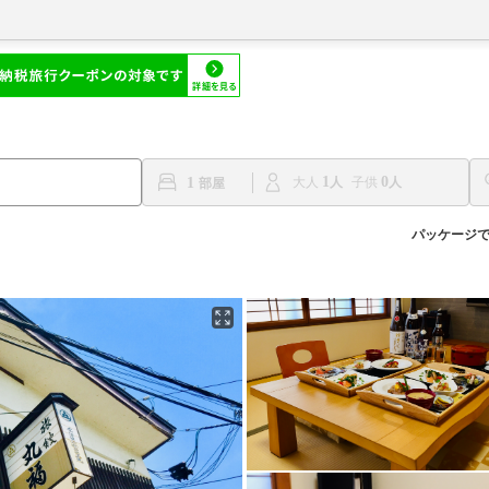
1
0
1
大人
子供
パッケージ