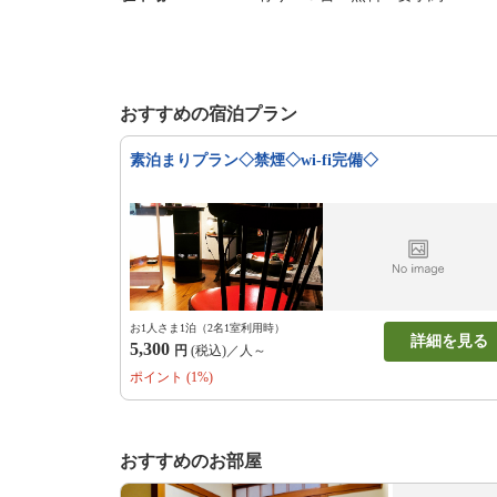
おすすめの宿泊プラン
素泊まりプラン◇禁煙◇wi-fi完備◇
お1人さま1泊（2名1室利用時）
詳細を見る
5,300
円
(税込)／人～
ポイント (1%)
おすすめのお部屋