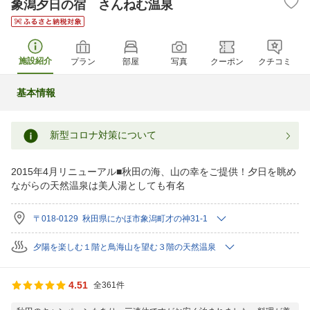
象潟夕日の宿 さんねむ温泉
施設紹介
プラン
部屋
写真
クーポン
クチコミ
基本情報
新型コロナ対策について
2015年4月リニューアル■秋田の海、山の幸をご提供！夕日を眺め
ながらの天然温泉は美人湯としても有名
〒018-0129 秋田県にかほ市象潟町才の神31-1
夕陽を楽しむ１階と鳥海山を望む３階の天然温泉
4.51
全361件