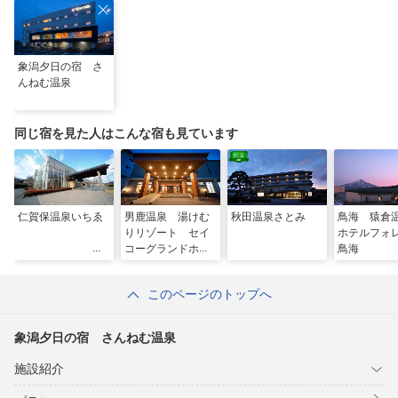
象潟夕日の宿 さ
んねむ温泉
同じ宿を見た人はこんな宿も見ています
仁賀保温泉いちゑ
男鹿温泉 湯けむ
秋田温泉さとみ
鳥海 猿
りリゾート セイ
ホテルフォ
コーグランドホテ
鳥海
ル
このページのトップへ
象潟夕日の宿 さんねむ温泉
施設紹介