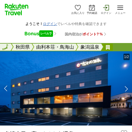
お気に入り
予約確認
ログイン
メニュー
全国
全国
秋田県
由利本荘・鳥海山
象潟温泉
象潟夕日
1/2