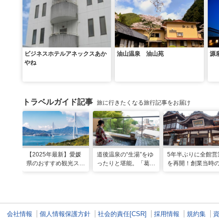
ビジネスホテルアネックスあか
油山温泉 油山苑
源
やね
トラベルガイド記事
旅に行きたくなる旅行記事をお届け
【2025年最新】愛媛
道後温泉の“生湯”をゆ
5年半ぶりに全館営
県のおすすめ観光スポ
ったりと堪能。「葛城
を再開！創業当時
ット22選！
琴の庭」で思い出に残
情を残した新しい
る2人だけのぜいたく
後温泉本館」で湯
な時間
を楽しむ
会社情報
個人情報保護方針
社会的責任[CSR]
採用情報
規約集