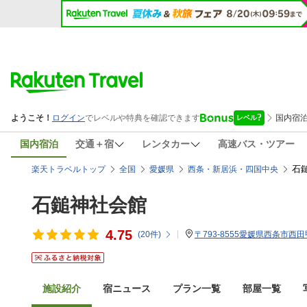
国内宿泊
交通＋宿
レンタカー
高速バス・ツアー
石
楽天トラベルトップ
全国
愛媛県
西条・新居浜・四国中央
石鎚神社会館
4.75
(
20
件)
〒793-8555愛媛県西条市西田
施設紹介
宿ニュース
プラン一覧
部屋一覧