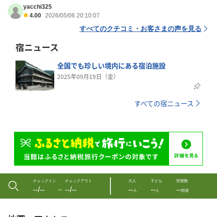
yacchi325
4.00
2026/05/06 20:10:07
すべてのクチコミ・お客さまの声を見る
宿ニュース
全国でも珍しい境内にある宿泊施設
2025年09月19日（金）
すべての宿ニュース
チェックイン
チェックアウト
大人
子ども
部屋数
--/--
--/--
--
--
--
〜
人
人
部屋