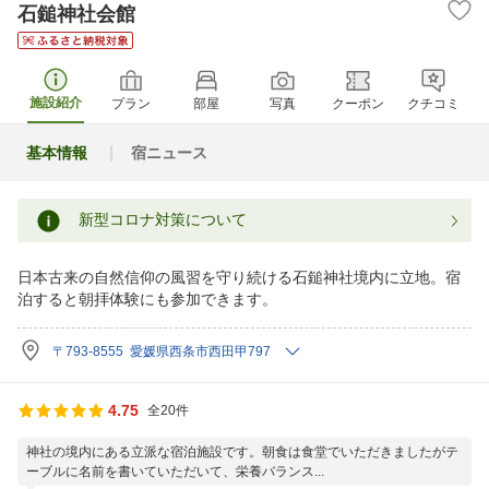
石鎚神社会館
施設紹介
プラン
部屋
写真
クーポン
クチコミ
基本情報
宿ニュース
新型コロナ対策について
日本古来の自然信仰の風習を守り続ける石鎚神社境内に立地。宿
泊すると朝拝体験にも参加できます。
〒793-8555 愛媛県西条市西田甲797
4.75
全20件
神社の境内にある立派な宿泊施設です。朝食は食堂でいただきましたがテ
ーブルに名前を書いていただいて、栄養バランス...