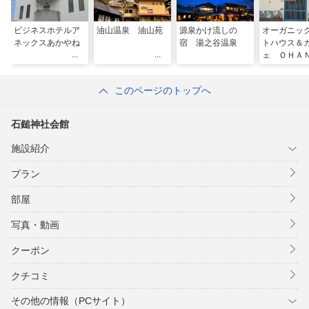
ビジネスホテルア
油山温泉 油山苑
源泉かけ流しの
オーガニッ
ネックスあかやね
宿 湯之谷温泉
トハウス＆
ェ ＯＨ
ｉｎ 御島
このページのトップへ
石鎚神社会館
施設紹介
プラン
部屋
写真・動画
クーポン
クチコミ
その他の情報（PCサイト）