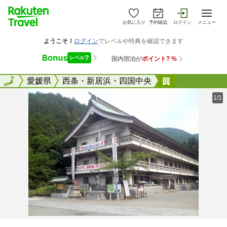
お気に入り
予約確認
ログイン
メニュー
全国
全国
愛媛県
西条・新居浜・四国中央
石鎚神社会館
1/1