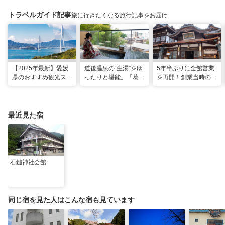
トラベルガイド記事
旅に行きたくなる旅行記事をお届け
【2025年最新】愛媛
道後温泉の“生湯”をゆ
5年半ぶりに全館営業
県のおすすめ観光スポ
ったりと堪能。「葛城
を再開！創業当時の風
ット22選！
琴の庭」で思い出に残
情を残した新しい「道
る2人だけのぜいたく
後温泉本館」で湯浴み
な時間
を楽しむ
最近見た宿
石鎚神社会館
同じ宿を見た人はこんな宿も見ています