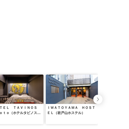
ＴＥＬ ＴＡＶＩＮＯＳ
ＩＷＡＴＯＹＡＭＡ ＨＯＳＴ
ホテルリブマック
ｏｔｏ（ホテルタビノス京
ＥＬ（岩戸山ホステル）
西