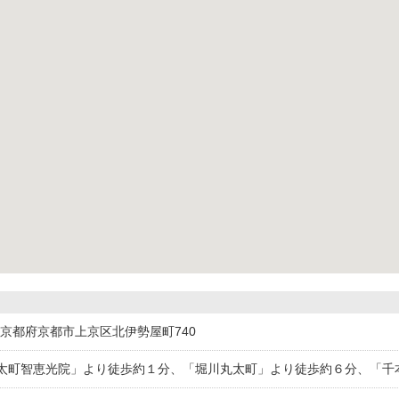
152京都府京都市上京区北伊勢屋町740
太町智恵光院」より徒歩約１分、「堀川丸太町」より徒歩約６分、「千