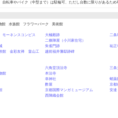
。自転車やバイク（中型まで）は駐輪可、ただし台数に限りがあるため
物館 水族館 フラワーパーク 美術館
 モーネンスコンピス
大極殿跡
二条
二條陣屋（小川家住宅）
城
朱雀門跡
祐正
験館 金彩友禅 畠山工
越前福井藩邸跡碑
六角堂頂法寺
三条
物館
本法寺
幸神社
蛸薬
酢屋
京都
館
京都国際マンガミュージアム
安達
西陣織会館