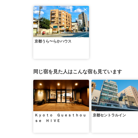
京都うら〜らかハウス
同じ宿を見た人はこんな宿も見ています
Ｋｙｏｔｏ Ｇｕｅｓｔｈｏｕ
京都セントラルイン
ｓｅ ＨＩＶＥ