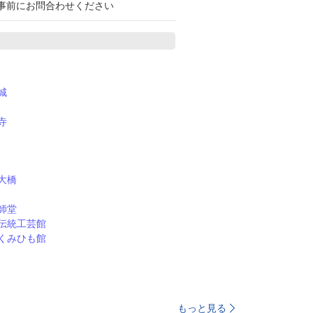
事前にお問合わせください
城
寺
大橋
師堂
伝統工芸館
くみひも館
もっと見る