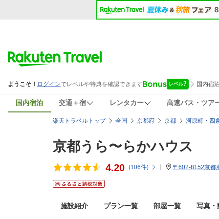
国内宿泊
交通＋宿
レンタカー
高速バス・ツア
楽天トラベルトップ
全国
京都府
京都
河原町・四
京都うら〜らかハウス
4.20
(
106
件)
〒602-8152
施設紹介
プラン一覧
部屋一覧
写真・動