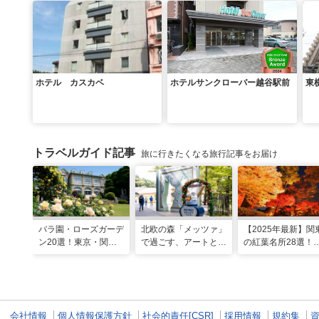
ホテル カスカベ
ホテルサンクローバー越谷駅前
東
トラベルガイド記事
旅に行きたくなる旅行記事をお届け
バラ園・ローズガーデ
北欧の森「メッツァ」
【2025年最新】関
ン20選！東京・関東
で過ごす、アートとム
の紅葉名所28選！
の名所をご紹介
ーミンの物語の世界に
2025年見頃やライ
浸る湖畔の休日
アップ情報も
会社情報
個人情報保護方針
社会的責任[CSR]
採用情報
規約集