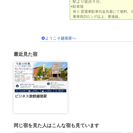
駅より徒歩５分。
駐車場
有り 普通車駐車代金先着にて無料。
事車両2tロング以上、要連絡。
ようこそ越後家へ
最近見た宿
ビジネス旅館越後家
同じ宿を見た人はこんな宿も見ています