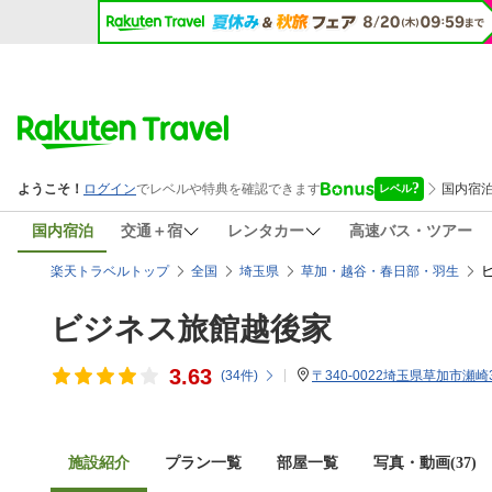
国内宿泊
交通＋宿
レンタカー
高速バス・ツアー
楽天トラベルトップ
全国
埼玉県
草加・越谷・春日部・羽生
ビジネス旅館越後家
3.63
(
34
件)
〒340-0022埼玉県草加市瀬崎3-
施設紹介
プラン一覧
部屋一覧
写真・動画(37)