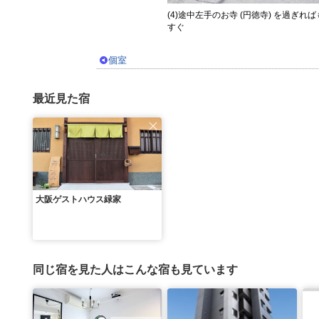
(4)途中左手のお寺 (円徳寺) を過ぎれ
すぐ
個室
最近見た宿
大阪ゲストハウス緑家
同じ宿を見た人はこんな宿も見ています