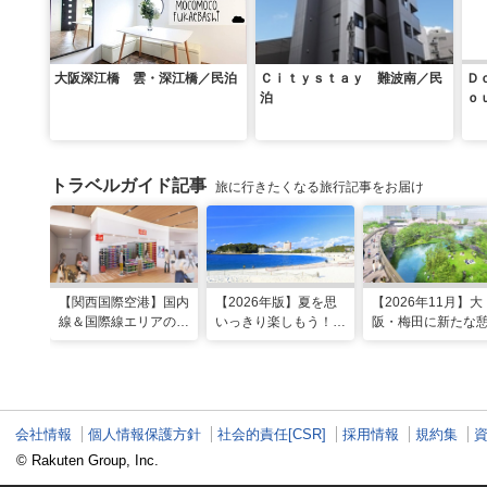
大阪深江橋 雲・深江橋／民泊
Ｃｉｔｙｓｔａｙ 難波南／民
Ｄ
泊
ｏ
トラベルガイド記事
旅に行きたくなる旅行記事をお届け
【関西国際空港】国内
【2026年版】夏を思
【2026年11月】大
線＆国際線エリアの大
いっきり楽しもう！関
阪・梅田に新たな
規模リノベーションで
西のおすすめ海水浴
スポット「うめき
どう変わった？
場・ビーチ18選
森」が早期オープ
定！
会社情報
個人情報保護方針
社会的責任[CSR]
採用情報
規約集
© Rakuten Group, Inc.