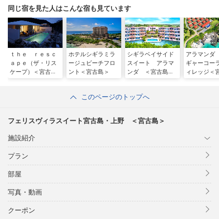
同じ宿を見た人はこんな宿も見ています
ｔｈｅ ｒｅｓｃ
ホテルシギラミラ
シギラベイサイド
アラマンダ
ａｐｅ（ザ・リス
ージュビーチフロ
スイート アラマ
ギャーコー
ケープ）＜宮古島
ント＜宮古島＞
ンダ ＜宮古島＞
ィレッジ＜
＞
＞
このページのトップへ
フェリスヴィラスイート宮古島・上野 ＜宮古島＞
施設紹介
プラン
部屋
写真・動画
クーポン