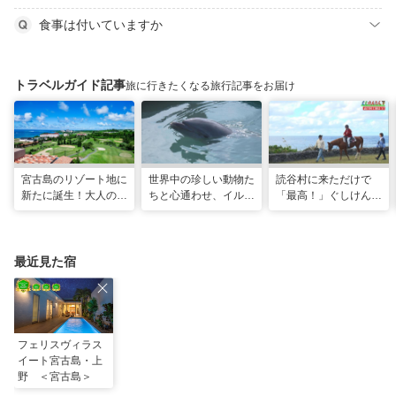
食事は付いていますか
トラベルガイド記事
旅に行きたくなる旅行記事をお届け
宮古島のリゾート地に
世界中の珍しい動物た
読谷村に来ただけで
新たに誕生！大人の特
ちと心通わせ、イルカ
「最高！」ぐしけんさ
別ステイをかなえる
と一緒に泳ぐ夢の体験
ん、馬に乗って日本茶
「アラマンダ スプレ
「間近でふれ合える！
にうっとり。沖縄の隠
ンディド」
推しアニマル！！」
れ名所を全力で満喫し
てきた
最近見た宿
フェリスヴィラス
イート宮古島・上
野 ＜宮古島＞