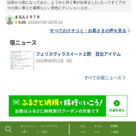
以前から気になっており、ようやく伺う事が出来ました♪入ってすぐアロ
マの良い香りと素晴らしい景色にテンション上が...
まるん１９７８
5.00
2026/07/09 16:55:14
すべてのクチコミ・お客さまの声を見る
宿ニュース
フェリスヴィラスイート上野 貸出アイテム
2023年09月11日（月）
すべての宿ニュース
チェックイン
チェックアウト
大人
子ども
部屋数
--/--
--/--
--
--
--
〜
人
人
部屋