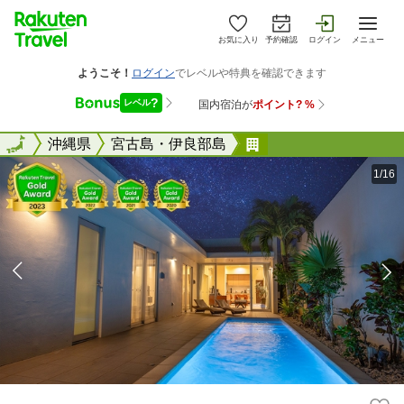
お気に入り
予約確認
ログイン
メニュー
全国
全国
沖縄県
宮古島・伊良部島
フェリスヴィラスイ
1/16