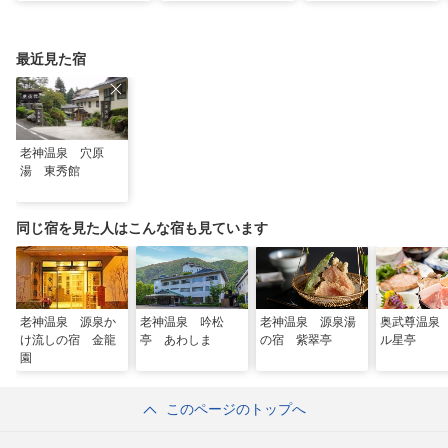
避暑地14選
の名所をご紹介
日進舘の絶景風呂と充
実プログラムで心身を
整える
最近見た宿
老神温泉 穴原
湯 東秀館
同じ宿を見た人はこんな宿も見ています
老神温泉 源泉か
老神温泉 吟松
老神温泉 源泉湯
奥武尊温泉
け流しの宿 金龍
亭 あわしま
の宿 紫翠亭
ル星亭
園
このページのトップへ