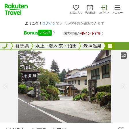
お気に入り
予約確認
ログイン
メニュー
全国
全国
群馬県
水上・猿ヶ京・沼田
老神温泉
老神温
1/2