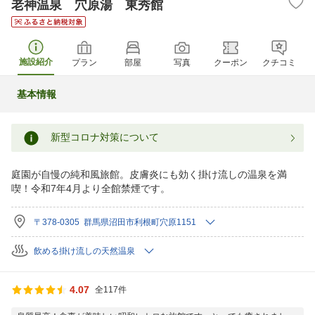
老神温泉 穴原湯 東秀館
施設紹介
プラン
部屋
写真
クーポン
クチコミ
基本情報
新型コロナ対策について
庭園が自慢の純和風旅館。皮膚炎にも効く掛け流しの温泉を満
喫！令和7年4月より全館禁煙です。
〒378-0305 群馬県沼田市利根町穴原1151
飲める掛け流しの天然温泉
4.07
全117件