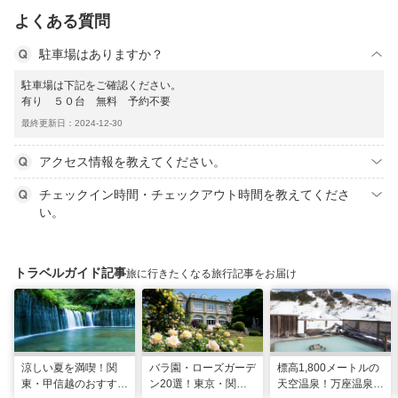
よくある質問
駐車場はありますか？
駐車場は下記をご確認ください。
有り ５０台 無料 予約不要
最終更新日：2024-12-30
アクセス情報を教えてください。
チェックイン時間・チェックアウト時間を教えてくださ
い。
トラベルガイド記事
旅に行きたくなる旅行記事をお届け
涼しい夏を満喫！関
バラ園・ローズガーデ
標高1,800メートルの
東・甲信越のおすすめ
ン20選！東京・関東
天空温泉！万座温泉