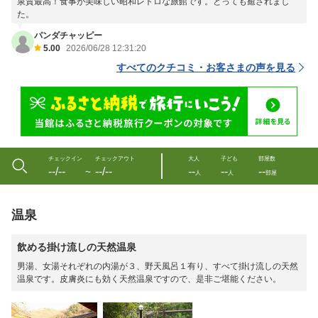
泉質最高！食事が美味しい昭和レトロな旅館です。とっても癒されまし
た。
パンダチャッピー
5.00
2026/06/28 12:31:20
すべてのクチコミ・お客さまの声を見る
チェックイン
チェックアウト
大人
子ども
部屋数
--/--
--/--
--
--
--
〜
人
人
部屋
温泉
飲める掛け流しの天然温泉
男湯、女湯それぞれの内湯が３、野天風呂１有り、すべて掛け流しの天然
温泉です。皮膚炎にも効く天然温泉ですので、是非ご堪能ください。