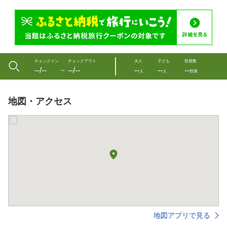
チェックイン
チェックアウト
大人
子ども
部屋数
--/--
--/--
--
--
--
〜
人
人
部屋
地図・アクセス
地図アプリで見る