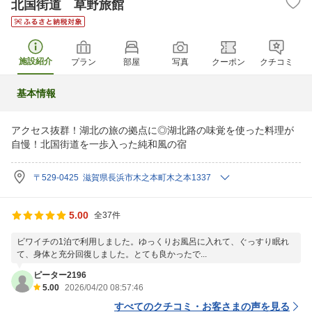
北国街道 草野旅館
施設紹介
プラン
部屋
写真
クーポン
クチコミ
基本情報
アクセス抜群！湖北の旅の拠点に◎湖北路の味覚を使った料理が
自慢！北国街道を一歩入った純和風の宿
〒529-0425 滋賀県長浜市木之本町木之本1337
5.00
全37件
ビワイチの1泊で利用しました。ゆっくりお風呂に入れて、ぐっすり眠れ
て、身体と充分回復しました。とても良かったで...
ピーター2196
5.00
2026/04/20 08:57:46
すべてのクチコミ・お客さまの声を見る