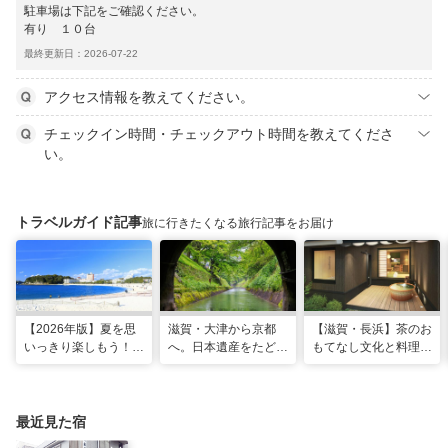
駐車場は下記をご確認ください。
有り １０台
最終更新日：2026-07-22
アクセス情報を教えてください。
チェックイン時間・チェックアウト時間を教えてくださ
い。
トラベルガイド記事
旅に行きたくなる旅行記事をお届け
【2026年版】夏を思
滋賀・大津から京都
【滋賀・長浜】茶のお
いっきり楽しもう！関
へ。日本遺産をたどる
もてなし文化と料理が
西のおすすめ海水浴
「びわ湖疏水船」の水
体感できる非日常宿
場・ビーチ18選
路旅
「三献の宿」がグラン
ドオープン
最近見た宿