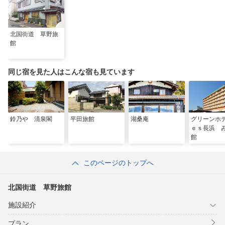
北国街道 草野旅
館
同じ宿を見た人はこんな宿も見ています
鈴乃や 清泉閣
平田旅館
湖桑庵
グリーンホ
ｅｓ長浜 
館
このページのトップへ
北国街道 草野旅館
施設紹介
プラン