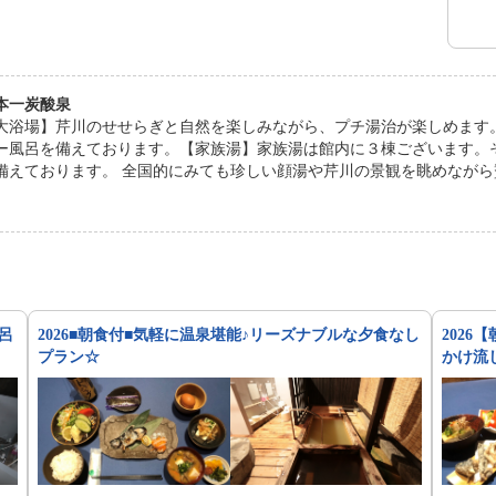
本一炭酸泉
大浴場】芹川のせせらぎと自然を楽しみながら、プチ湯治が楽しめます
ー風呂を備えております。【家族湯】家族湯は館内に３棟ございます。
備えております。 全国的にみても珍しい顔湯や芹川の景観を眺めなが
呂
2026■朝食付■気軽に温泉堪能♪リーズナブルな夕食なし
202
プラン☆
かけ流