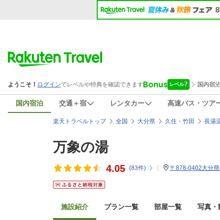
国内宿泊
交通＋宿
レンタカー
高速バス・ツア
楽天トラベルトップ
全国
大分県
久住・竹田
長湯
万象の湯
4.05
(
83
件)
〒878-0402大分
施設紹介
プラン一覧
部屋一覧
写真・動