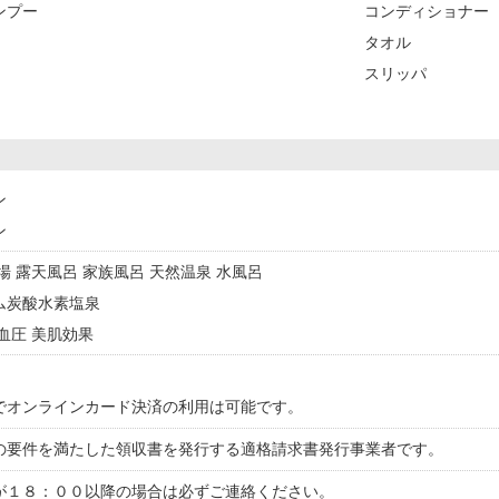
ンプー
コンディショナー
タオル
スリッパ
ン
ン
浴場 露天風呂 家族風呂 天然温泉 水風呂
ウム炭酸水素塩泉
高血圧 美肌効果
でオンラインカード決済の利用は可能です。
の要件を満たした領収書を発行する適格請求書発行事業者です。
が１８：００以降の場合は必ずご連絡ください。