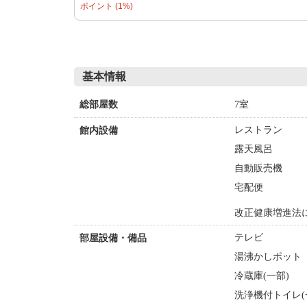
ポイント (1%)
基本情報
7室
総部屋数
レストラン
館内設備
露天風呂
自動販売機
宅配便
改正健康増進法
テレビ
部屋設備・備品
湯沸かしポット
冷蔵庫(一部)
洗浄機付トイレ(