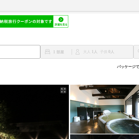
1
0
1
大人
子供
パッケージ