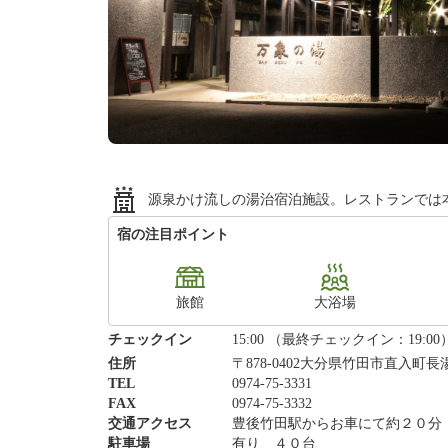
源泉かけ流しの湯治宿泊施設。レストランでは
宿の注目ポイント
旅館
大浴場
チェックイン
15:00 （最終チェックイン：19:00
住所
〒878-0402大分県竹田市直入町長湯3
TEL
0974-75-3331
FAX
0974-75-3332
交通アクセス
豊後竹田駅からお車にて約２０分
駐車場
有り ４０台