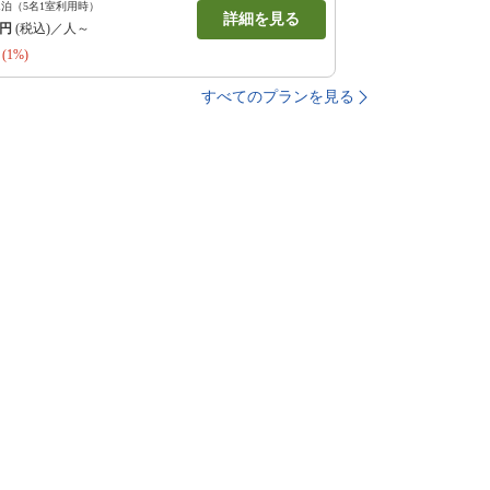
1泊（5名1室利用時）
詳細を見る
円
(税込)／人～
(1%)
すべてのプランを見る