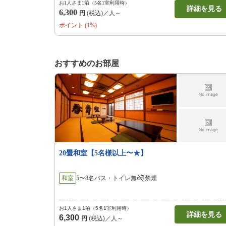
お1人さま1泊（5名1室利用時）
詳細を見る
6,300
円
(税込)／人～
ポイント (1%)
おすすめのお部屋
20畳和室【5名様以上〜★】
和室
5〜8名
バス・トイレ無
禁煙
お1人さま1泊（5名1室利用時）
詳細を見る
6,300
円
(税込)／人～