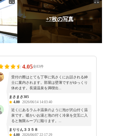
+7枚の写真
4.05
全83件
受付の際はとても丁寧に気さくにお話される紳
士に案内されます。部屋は壁薄ですがゆっくり
休めます。長湯温泉を満喫出...
まさまさ305
4.00
2026/06/14 14:03:40
近くにあるラムネ温泉のように泡が沢山付く温
泉です。暖かいお湯と泡の付く冷泉を交互に入
ると無限ループに陥ります。...
まりりん３３５８
4.00
2026/06/07 22:17:29