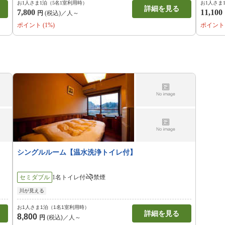
お1人さま1泊（5名1室利用時）
お1人さま
詳細を見る
7,800
11,100
円
(税込)／人～
ポイント (1%)
ポイント 
シングルルーム【温水洗浄トイレ付】
セミダブル
1名
トイレ付
禁煙
川が見える
お1人さま1泊（1名1室利用時）
詳細を見る
8,800
円
(税込)／人～