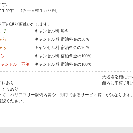
です。
必要です。（お一人様１５０円）
以下の通り頂戴いたします。
 まで
キャンセル料 無料
0:00 から
キャンセル料 宿泊料金の50％
0:00 から
キャンセル料 宿泊料金の70％
から
キャンセル料 宿泊料金の100％
キャンセル、不泊
キャンセル料 宿泊料金の100％
大浴場浴槽に手
イレあり
館内に車椅子利
手すりあり
って、バリアフリー設備内容や、対応できるサービス範囲が異なります
確認ください。