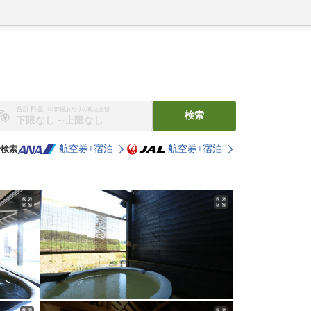
合計料金
※1部屋あたりの税込金額
検索
〜
航空券+宿泊
航空券+宿泊
で検索