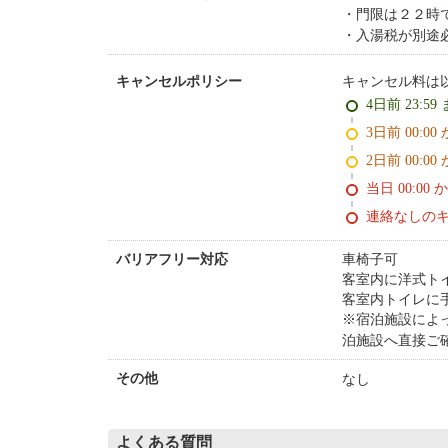
門限は２２時
入湯税が別途
キャンセル料は
キャンセルポリシー
4日前 23:59
3日前 0
2日前 0
当日 00:00 
連絡なしの
車椅子可
バリアフリー対応
客室内に洋式ト
客室内トイレに
※宿泊施設によ
泊施設へ直接ご
なし
その他
よくある質問