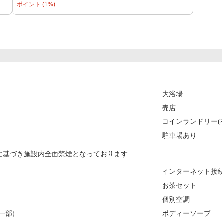
ポイント (1%)
大浴場
売店
コインランドリー(
駐車場あり
に基づき施設内全面禁煙となっております
インターネット接続
お茶セット
個別空調
一部)
ボディーソープ