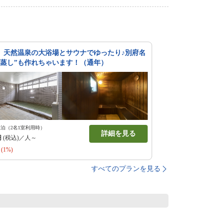
】天然温泉の大浴場とサウナでゆったり♪別府名
獄蒸し”も作れちゃいます！（通年）
1泊（2名1室利用時）
詳細を見る
円
(税込)／人～
(1%)
すべてのプランを見る