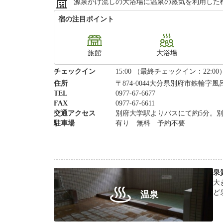
源泉かけ流しの大浴場に温泉の蒸気を利用した
宿の注目ポイント
旅館
大浴場
チェックイン
15:00 （最終チェックイン：22:00
住所
〒874-0044大分県別府市鉄輪字
TEL
0977-67-6677
FAX
0977-67-6611
交通アクセス
別府大学駅よりバスにて約5分。別
駐車場
有り 無料 予約不要
泉
大
ど
温泉