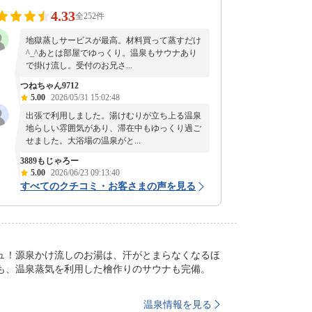
4.33
全252件
地獄蒸しサービスが最高。材料買って蒸すだけ
^_^あとは部屋でゆっくり。温泉もサウナあり
で掛け流し。受付のお兄さ...
つねちゃん9712
5.00
2026/05/31 15:02:48
出張で利用しました。湯けむりが立ち上る温泉
地らしい雰囲気があり、滞在中もゆっくり過ご
せました。大浴場の温泉がと...
3889もじゃろー
5.00
2026/06/23 09:13:40
すべてのクチコミ・お客さまの声を見る
ュ！源泉かけ流しのお湯は、汗がとまらなくなるほ
も、温泉蒸気を利用した檜作りのサウナも完備。
温泉情報を見る