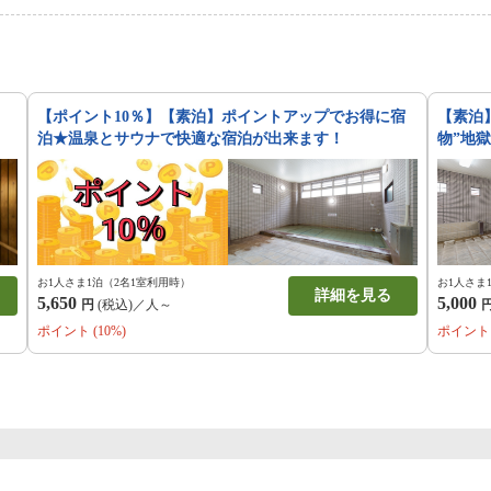
【ポイント10％】【素泊】ポイントアップでお得に宿
【素泊
泊★温泉とサウナで快適な宿泊が出来ます！
物”地
お1人さま1泊（2名1室利用時）
お1人さま
詳細を見る
5,650
5,000
円
(税込)／人～
ポイント (10%)
ポイント 