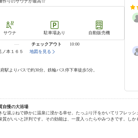
檜作りのサウナが最高☆
サウナ
駐車場あり
自動販売機
）
チェックアウト
10:00
風呂ノ本１６５
地図を見る
府駅よりバスで約30分。鉄輪バス停下車徒歩5分。
質自慢の大浴場
きな湯ぶねで静かに温泉に浸かる幸せ。たっぷり汗をかいてリフレッシ
泉質がいいと評判です。その効能は、一度入ったらやみつきです。しか