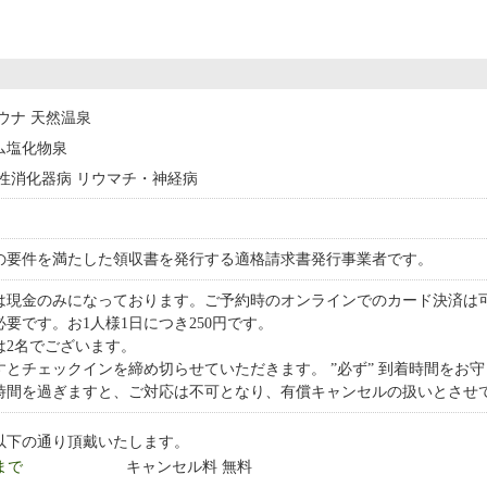
サウナ 天然温泉
ウム塩化物泉
 慢性消化器病 リウマチ・神経病
の要件を満たした領収書を発行する適格請求書発行事業者です。
は現金のみになっております。ご予約時のオンラインでのカード決済は
要です。お1人様1日につき250円です。
は2名でございます。
すとチェックインを締め切らせていただきます。 ”必ず” 到着時間をお
時間を過ぎますと、ご対応は不可となり、有償キャンセルの扱いとさせ
以下の通り頂戴いたします。
 まで
キャンセル料 無料