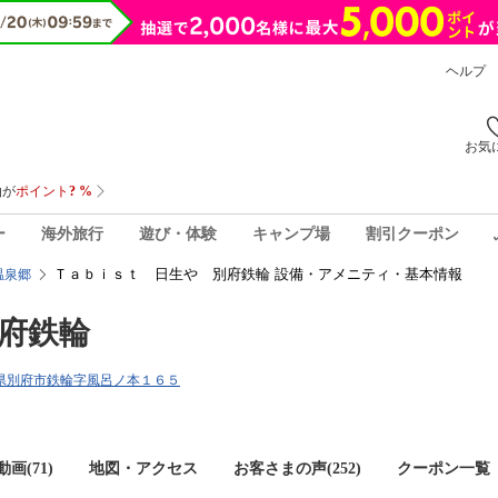
ヘルプ
お気
ー
海外旅行
遊び・体験
キャンプ場
割引クーポン
Ｔａｂｉｓｔ 日生や 別府鉄輪 設備・アメニティ・基本情報
温泉郷
府鉄輪
大分県別府市鉄輪字風呂ノ本１６５
画(71)
地図・アクセス
お客さまの声(
252
)
クーポン一覧