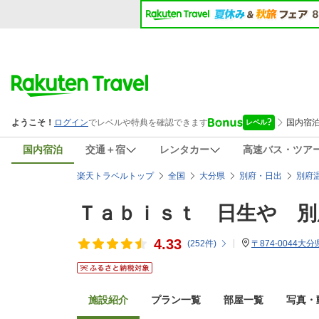
国内宿泊
交通＋宿
レンタカー
高速バス・ツア
楽天トラベルトップ
全国
大分県
別府・日出
別府
Ｔａｂｉｓｔ 日生や 別
4.33
(
252
件)
〒874-0044
施設紹介
プラン一覧
部屋一覧
写真・動