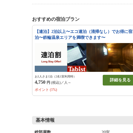
おすすめの宿泊プラン
【連泊】2泊以上〜エコ連泊（清掃なし）でお得に宿
泊〜鉄輪温泉エリアを満喫できます〜
お1人さま1泊（2名1室利用時）
詳細を見る
4,750
円
(税込)／人～
ポイント (1%)
基本情報
20室
総部屋数