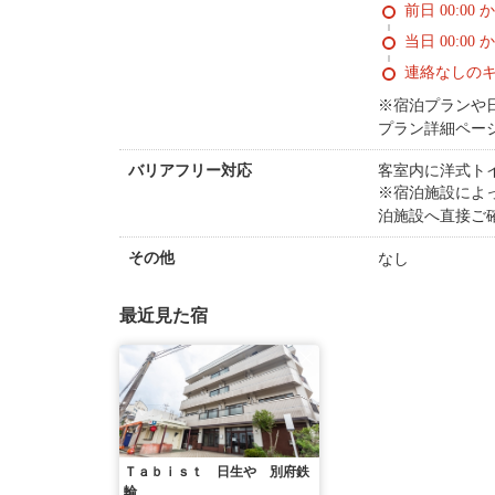
前日 00:00 
当日 00:00 
連絡なしの
※宿泊プランや
プラン詳細ペー
客室内に洋式ト
バリアフリー対応
※宿泊施設によ
泊施設へ直接ご
なし
その他
最近見た宿
Ｔａｂｉｓｔ 日生や 別府鉄
輪