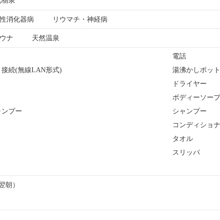
化物泉
性消化器病
リウマチ・神経病
ウナ
天然温泉
電話
接続(無線LAN形式)
湯沸かしポッ
ドライヤー
ボディーソー
ャンプー
シャンプー
コンディショ
ト
タオル
スリッパ
0（翌朝）