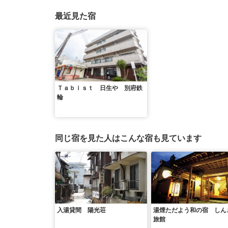
最近見た宿
Ｔａｂｉｓｔ 日生や 別府鉄
輪
同じ宿を見た人はこんな宿も見ています
入湯貸間 陽光荘
湯煙ただよう和の宿 しん
旅館