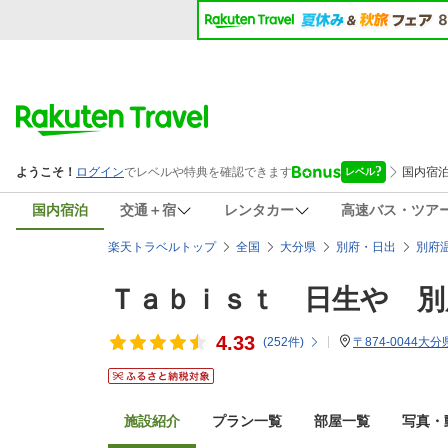
国内宿泊
交通＋宿
レンタカー
高速バス・ツア
楽天トラベルトップ
全国
大分県
別府・日出
別府
Ｔａｂｉｓｔ 日生や 別
4.33
(
252
件)
〒874-0044
施設紹介
プラン一覧
部屋一覧
写真・動