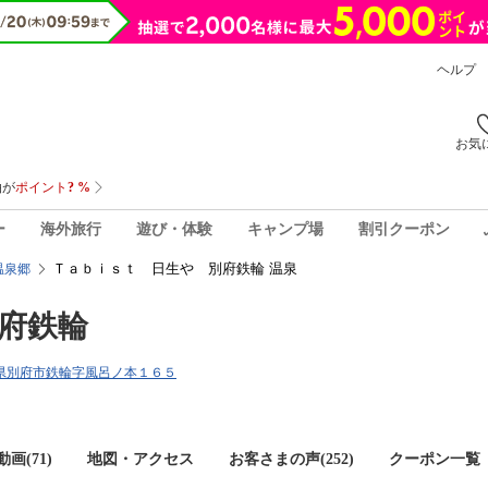
ヘルプ
お気
ー
海外旅行
遊び・体験
キャンプ場
割引クーポン
Ｔａｂｉｓｔ 日生や 別府鉄輪 温泉
温泉郷
府鉄輪
大分県別府市鉄輪字風呂ノ本１６５
画(71)
地図・アクセス
お客さまの声(
252
)
クーポン一覧