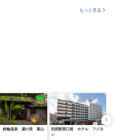
もっと見る
 鉄輪温泉 湯の里 葉山
別府駅西口前 ホテル フジヨ
別府鉄輪温泉 旅
シ
分県＞