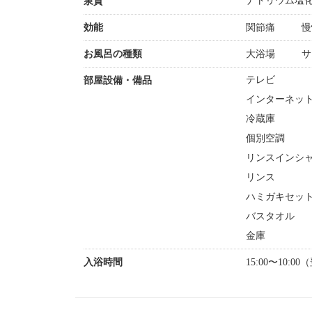
ナトリウム塩
泉質
効能
関節痛
慢
お風呂の種類
大浴場
サ
テレビ
部屋設備・備品
インターネット
冷蔵庫
個別空調
リンスインシ
リンス
ハミガキセッ
バスタオル
金庫
入浴時間
15:00〜10:0