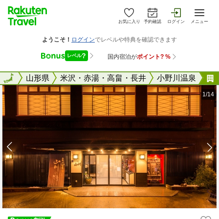
お気に入り
予約確認
ログイン
メニュー
全国
全国
山形県
米沢・赤湯・高畠・長井
小野川温泉
1/14