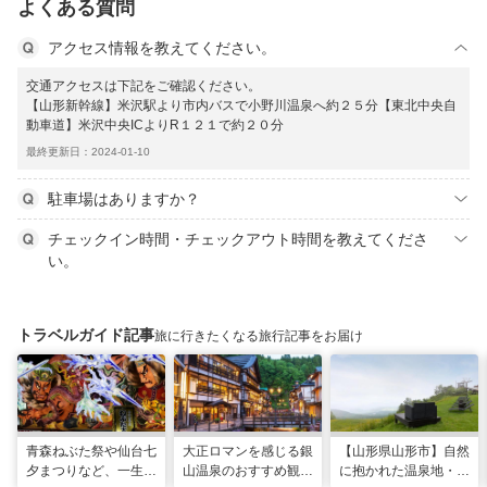
よくある質問
アクセス情報を教えてください。
交通アクセスは下記をご確認ください。
【山形新幹線】米沢駅より市内バスで小野川温泉へ約２５分【東北中央自
動車道】米沢中央ICよりR１２１で約２０分
最終更新日：2024-01-10
駐車場はありますか？
チェックイン時間・チェックアウト時間を教えてくださ
い。
トラベルガイド記事
旅に行きたくなる旅行記事をお届け
青森ねぶた祭や仙台七
大正ロマンを感じる銀
【山形県山形市】自然
夕まつりなど、一生に
山温泉のおすすめ観光
に抱かれた温泉地・蔵