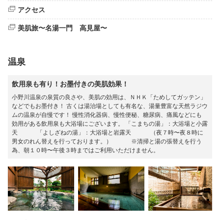
アクセス
美肌旅〜名湯一門 高見屋〜
温泉
飲用泉も有り！お墨付きの美肌効果！
小野川温泉の泉質の良さや、美肌の効用は、ＮＨＫ「ためしてガッテン」
などでもお墨付き！ 古くは湯治場としても有名な、湯量豊富な天然ラジウ
ムの温泉が自慢です！ 慢性消化器病、慢性便秘、糖尿病、痛風などにも
効用がある飲用泉も大浴場にございます。 「こまちの湯」：大浴場と小露
天 「よしざねの湯」：大浴場と岩露天 （夜７時〜夜８時に
男女のれん替えを行っております。） ※清掃と湯の張替えを行う
為、朝１０時〜午後３時まではご利用いただけません。