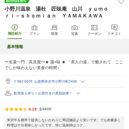
小野川温泉 湯杜 匠味庵 山川 ｙｕｍｏ
ｒｉ－ｓｈｏｍｉａｎ ＹＡＭＡＫＡＷＡ
施設紹介
プラン
部屋
写真
クーポン
クチコミ
基本情報
〜名湯一門 高見屋〜★ 湯×味 ★ 「美人の湯」で癒されて、ここ
でしか味わえない美食の時間♪
〒992-0076 山形県米沢市小野川町2436
飲用泉も有り！お墨付きの美肌効果！
4.19
全940件
米沢牛を標準で提供しないかわりに周辺施設より安いです。でも肉量多く
料理は十分美味しかったです。特に温泉卵はコク...