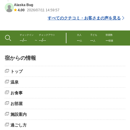
Alaska Bug
4.00
2026/07/11 14:59:57
すべてのクチコミ・お客さまの声を見る
チェックイン
チェックアウト
大人
子ども
部屋数
--/--
--/--
--
--
--
〜
人
人
部屋
宿からの情報
トップ
温泉
お食事
お部屋
施設案内
過ごし方