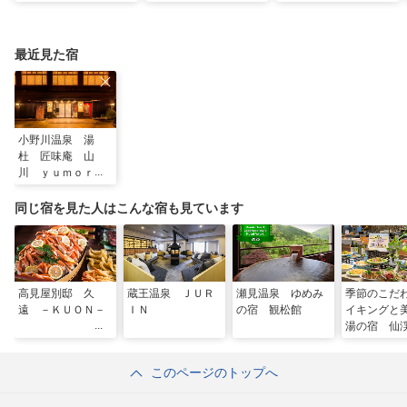
一度は行きたい！東北
スポット13選！散策
王で過ごす、スローな
の夏祭り
や食べ歩きも
ヒーリング旅
最近見た宿
小野川温泉 湯
杜 匠味庵 山
川 ｙｕｍｏｒｉ
－ｓｈｏｍｉａ
ｎ ＹＡＭＡＫＡ
同じ宿を見た人はこんな宿も見ています
ＷＡ
高見屋別邸 久
蔵王温泉 ＪＵＲ
瀬見温泉 ゆめみ
季節のこだ
遠 －ＫＵＯＮ－
ＩＮ
の宿 観松館
イキングと
湯の宿 
月岡ホテル
このページのトップへ