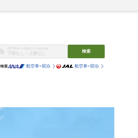
合計料金
※1部屋あたりの税込金額
検索
〜
航空券+宿泊
航空券+宿泊
で検索