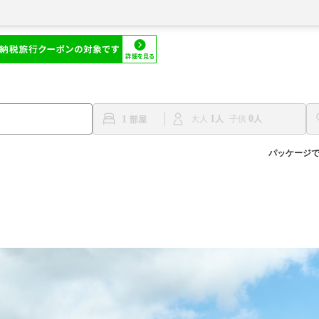
1
0
1
大人
子供
パッケージ