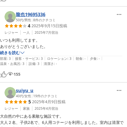
龍也19695336
50代
/
男性
|
8
件のクチコミ
4
2025年9月15日
投稿
レジャー
一人
2025年7月
宿泊
いつも利用してます。

ありがとうございました。
続きを読む
|
|
|
|
|
部屋
:
3
接客・サービス
:
3
ロケーション
:
3
朝食
:
-
夕食
:
-
|
|
温泉・お風呂
:
3
設備
:
3
清潔さ
:
-
155
suiyu_u
40代
/
女性
|
19
件のクチコミ
5
2025年4月9日
投稿
レジャー
家族
2025年4月
宿泊
大自然の中にある素敵な施設です。

大人２名、子供2名で、6人用コテージを利用しました。室内は清潔で