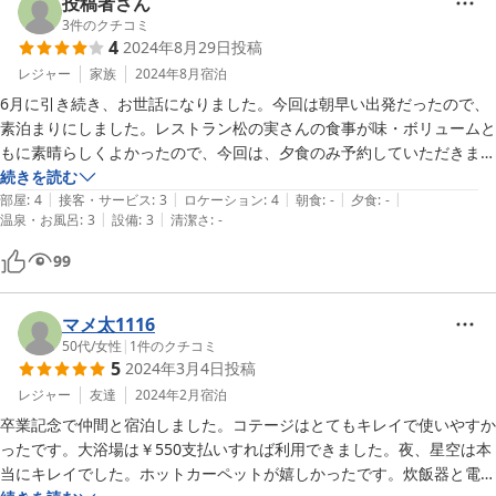
投稿者さん
3
件のクチコミ
4
2024年8月29日
投稿
レジャー
家族
2024年8月
宿泊
6月に引き続き、お世話になりました。今回は朝早い出発だったので、
素泊まりにしました。レストラン松の実さんの食事が味・ボリュームと
もに素晴らしくよかったので、今回は、夕食のみ予約していただきまし
た。期待を裏切らないお食事で大変よかったです。有難うございまし
続きを読む
|
|
|
|
|
た。昼の食事だけにもいってみたいです。
部屋
:
4
接客・サービス
:
3
ロケーション
:
4
朝食
:
-
夕食
:
-
|
|
温泉・お風呂
:
3
設備
:
3
清潔さ
:
-
99
マメ太1116
50代
/
女性
|
1
件のクチコミ
5
2024年3月4日
投稿
レジャー
友達
2024年2月
宿泊
卒業記念で仲間と宿泊しました。コテージはとてもキレイで使いやすか
ったです。大浴場は￥550支払いすれば利用できました。夜、星空は本
当にキレイでした。ホットカーペットが嬉しかったです。炊飯器と電気