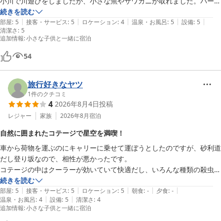
小川で川遊びをしましたが、小さな魚やサワガニが取れました。バーベ
キューセットも用意してあり。手持ち花火ＯＫなのもありがたかったで
続きを読む
|
|
|
|
|
す。素敵な夏の思い出ができました。また来たいです！
部屋
:
5
接客・サービス
:
5
ロケーション
:
4
温泉・お風呂
:
5
設備
:
5
清潔さ
:
5
追加情報
:
小さな子供と一緒に宿泊
54
旅行好きなヤツ
1
件のクチコミ
4
2026年8月4日
投稿
レジャー
家族
2026年8月
宿泊
自然に囲まれたコテージで星空を満喫！
車から荷物を運ぶのにキャリーに乗せて運ぼうとしたのですが、砂利道
だし登り坂なので、相性が悪かったです。

コテージの中はクーラーが効いていて快適だし、いろんな種類の殺虫剤
を常備してくださっていました。

続きを読む
|
|
|
|
|
虫が多いのはしょうがないです。

部屋
:
5
接客・サービス
:
5
ロケーション
:
5
朝食
:
-
夕食
:
-
|
|
温泉・お風呂
:
4
設備
:
5
清潔さ
:
4
自然に囲まれているので。

追加情報
:
小さな子供と一緒に宿泊
コテージの中もキレイでした。
