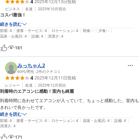
4
2025年12月13日
投稿
ビジネス
友達
2025年10月
宿泊
コスパ最強！
続きを読む
|
|
|
|
|
部屋
:
4
接客・サービス
:
4
ロケーション
:
4
朝食
:
-
夕食
:
-
|
|
温泉・お風呂
:
4
設備
:
4
清潔さ
:
4
181
みっちゃん2
60代
/
男性
|
2
件のクチコミ
4
2025年12月11日
投稿
レジャー
友達
2025年12月
宿泊
到着時のエアコンに感動！室内も綺麗
到着時間に合わせてエアコンが入っていて、ちょっと感動した。室内も
きれいで良かったです。
続きを読む
|
|
|
|
|
部屋
:
4
接客・サービス
:
4
ロケーション
:
4
温泉・お風呂
:
4
設備
:
4
清潔さ
:
4
171