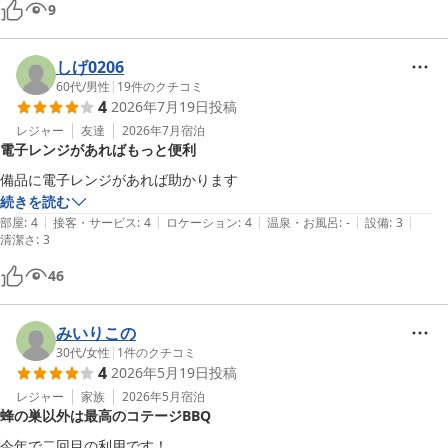
前に宿泊されていた方の髪の毛なのかはわからないですが数本髪の毛が
9
落ちていたのが気になりましたが。

コロコロがあればいいなと思いました。

しげ0206
我が家は女子が多いので、床が髪の毛だらけになってしまったので、申
60代
/
男性
|
19
件のクチコミ
し訳なかったです。

4
2026年7月19日
投稿
夜空は星がキレイで自然を感じられました⭐︎

レジャー
友達
2026年7月
宿泊
電子レンジがあればもっと便利
スタッフの方とすれ違う時に、こんにちは〜と挨拶してくださって気持
備品に電子レンジがあれば助かります
ちがよかったです！

続きを読む
子供たちもいい思い出になったようです！

|
|
|
|
|
部屋
:
4
接客・サービス
:
4
ロケーション
:
4
温泉・お風呂
:
-
設備
:
3
また行きたい！と思いました。

清潔さ
:
3
46
みいりこの
30代
/
女性
|
1
件のクチコミ
4
2026年5月19日
投稿
レジャー
家族
2026年5月
宿泊
蜂の巣以外は最高のコテージBBQ
今年で二回目の利用です！
