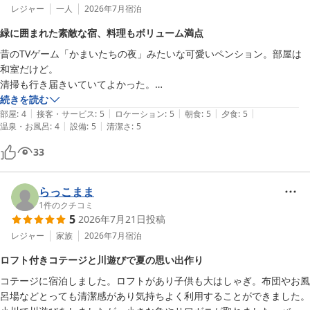
レジャー
一人
2026年7月
宿泊
緑に囲まれた素敵な宿、料理もボリューム満点
昔のTVゲーム「かまいたちの夜」みたいな可愛いペンション。部屋は
和室だけど。

清掃も行き届きいていてよかった。

ただ酒の自販機ないです。部屋で飲みたかったら事前に買ってくる事を
続きを読む
|
|
|
|
|
おすすめ。

部屋
:
4
接客・サービス
:
5
ロケーション
:
5
朝食
:
5
夕食
:
5
|
|
温泉・お風呂
:
4
設備
:
5
清潔さ
:
5
冷蔵庫はあるので。

33
食事はグレードアップ会席で、鱧料理、鮎料理などあり、料金を考えれ
ばお得。

さらにボリュームも凄い。

らっこまま
緑に囲まれた素敵な宿です。

1
件のクチコミ
5
2026年7月21日
投稿
細かな事を言うなら、一品一品出してくる会席料理に慣れている方には
レジャー
家族
2026年7月
宿泊
最初にごちゃっとテーブルいっぱいに並んでいるのを不満に思う方もい
ロフト付きコテージと川遊びで夏の思い出作り
るかも。でも料金考えるとね。^_^

コテージに宿泊しました。ロフトがあり子供も大はしゃぎ。布団やお風
あと、鮎の塩焼きが少し塩が効きすぎかな？

呂場などとっても清潔感があり気持ちよく利用することができました。
でも充分満足でした。