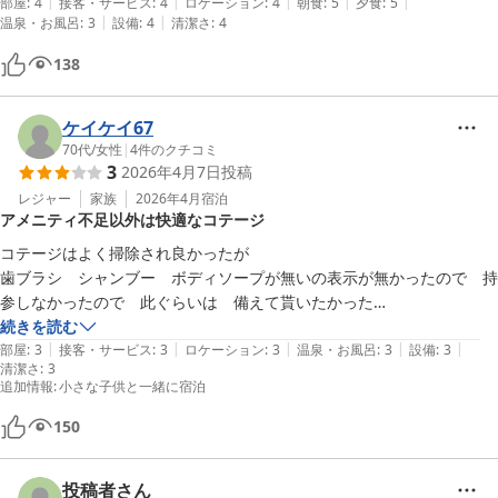
|
|
|
|
|
部屋
:
4
接客・サービス
:
4
ロケーション
:
4
朝食
:
5
夕食
:
5
|
|
温泉・お風呂
:
3
設備
:
4
清潔さ
:
4
138
ケイケイ67
70代
/
女性
|
4
件のクチコミ
3
2026年4月7日
投稿
レジャー
家族
2026年4月
宿泊
アメニティ不足以外は快適なコテージ
コテージはよく掃除され良かったが

歯ブラシ　シャンブー　ボディソープが無いの表示が無かったので　持
参しなかったので　此ぐらいは　備えて貰いたかった

宿泊者が少なく　結構自由にすごせた

続きを読む
|
|
|
|
|
テニスも出来て　良かった

部屋
:
3
接客・サービス
:
3
ロケーション
:
3
温泉・お風呂
:
3
設備
:
3
清潔さ
:
3
子供が乗るリモコン付きの車は

追加情報
:
小さな子供と一緒に宿泊
幼児には　人気有りました
150
投稿者さん