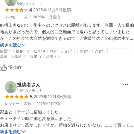
54
件のクチコミ
4
2025年11月9日
投稿
その他
一人
2025年11月
宿泊
結構山奥なので、街中へのアクセスは距離があります。今回一人で目的
地ありきだったので、個人的に立地面では遠いと思ってしまいました
が、この料金で大自然を満喫できるので、ご家族でのこの自然の中での
アクティビティーに本来は向いている施設だと思います。都会の喧騒を
続きを読む
|
|
|
|
|
忘れて自然に癒されたい方にも向いていると思います。

部屋
:
5
接客・サービス
:
4
ロケーション
:
2
朝食
:
-
夕食
:
-
|
|
温泉・お風呂
:
4
設備
:
3
清潔さ
:
-
ただ、腰の悪い方、体の不自由な方にとっては、トイレが和式多めだっ
たり、お風呂の座椅子が小さくて低かったりで、そこはストレスになる
247
かもしれません。部屋は和室で一人だとそれなりに広々。ゆっくりでき
ました。フロントの方も親切なお人柄でした。また来たいと思える施設
でした。
投稿者さん
14
件のクチコミ
5
2025年11月8日
投稿
レジャー
家族
2025年9月
宿泊
家族とコテージに宿泊しました。

チェックイン時に網と炭を買いました。

お店より少し高かったですが、荷物を減らしたいなら、ここで買っても
いいかも。

続きを読む