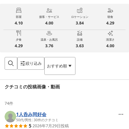
部屋
接客・サービス
ロケーション
朝食
4.10
4.00
3.84
4.29
夕食
温泉・お風呂
設備
清潔さ
4.29
3.76
3.63
4.00
絞り込み
おすすめ順
クチコミの投稿画像・動画
74
件
1人呑み同好会
50代
/
男性
|
30
件のクチコミ
5
2026年7月29日
投稿