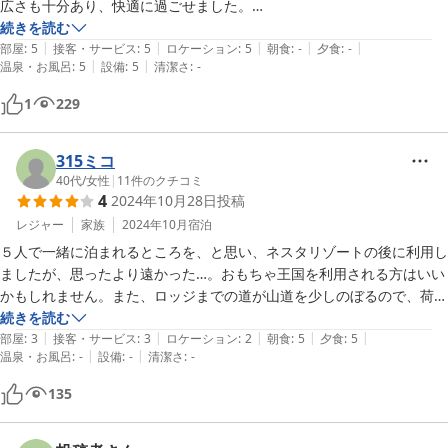
広さも十分あり、快適に過ごせました。

IH 調理器や炊飯器、鍋なども設備にあります。バーベキューコンロも
続きを読む
|
|
|
|
|
各コテージに併設されており、屋根もあるので多少の雨でも大丈夫で
部屋
:
5
接客・サービス
:
5
ロケーション
:
5
朝食
:
-
夕食
:
-
|
|
温泉・お風呂
:
5
設備
:
5
清潔さ
:
-
す。

食器や箸、タオルなどはなく、持参する必要があります。

1
229
チェックインカウンターの横で、割り箸やアイスクリームなどの販売が
あり、夜9時まで購入できます。

近くのコンビニまでは車で15分ほどかかります。

315ミコ
コテージ内の寝る場所は4つ（2人用×2、1人用×2）に区切られています
40代
/
女性
|
11
件のクチコミ
4
2024年10月28日
投稿
が、どこも天井が低く、頭をぶつけるので、うっかりさんには要注意で
す。

レジャー
家族
2024年10月
宿泊
やしろ鴨川の里から続く道を登っていくと、歩いて25分ほどで展望台
５人で一緒に泊まれるところを、と思い、ネスタリゾートの後に利用し
に着きます。かなりの山道ですが、お散歩にはちょうどいい森林浴でし
ましたが、思ったより遠かった…。おもちゃ王国を利用される方はいい
た。展望台にベンチがありますが、壊れていたのでこちらも要注意で
かもしれません。また、ロッジまでの道が山道を少しのぼるので、荷物
す。

を運ぶのが大変で、そこは計算不足でした。期待していた料理はとても
続きを読む
受付の方の対応は丁寧で、ゴミの処理なども分かりやすく整理整頓され
|
|
|
|
|
おいしく頂かせていただきました。アメニティはついていないことを口
部屋
:
3
接客・サービス
:
3
ロケーション
:
2
朝食
:
5
夕食
:
5
|
|
ており、快適に過ごせました。

温泉・お風呂
:
-
設備
:
-
清潔さ
:
-
コミで見ていたので、紙コップなど持って行っていたので、大丈夫でし
６名用コテージは池側、中腹、山側で値段が異なりますが、どちらにし
た。周りはバーベキューをされていて、家族でのんびりバーベキューし
135
ても駐車場は離れているので、荷物は担いで運ばないといけません。池
たり、朝、山を散歩したら（我が家は予定があったので、早々と出発し
側は目の前が池で景色も開けていますが、中腹と山側であれば、どちら
ました）気持ちいいだろうなと思いました。
も大差ないかなと思いました。