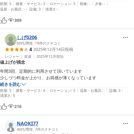
|
|
|
|
|
山側だったので、荷物があると階段で少し苦労しますが、特にしんどく
部屋
:
5
接客・サービス
:
3
ロケーション
:
5
朝食
:
-
夕食
:
-
|
|
温泉・お風呂
:
-
設備
:
3
清潔さ
:
-
はなかったです。

ただ、階段が木と土で、えぐれている所があるので、気をつけてくださ
309
い。

コテージは清潔で、虫もなく、マットも普通によかったです。

BBQの場所もきれいに整備されていました。当日は雨がふりました
しげ0206
が、屋根があったので、平気でした。

60代
/
男性
|
19
件のクチコミ
4
2025年12月14日
投稿
山と川、湖があったので、子供はおおはしゃぎでした。

楽しく利用させてもらいましたので、また来たいです。
レジャー
友達
2025年12月
宿泊
値上げが残念
年間3回、定期的に利用させて頂いています

少しづつ料金が上がり、お得感が薄くなっています
続きを読む
|
|
|
|
|
部屋
:
5
接客・サービス
:
4
ロケーション
:
5
温泉・お風呂
:
-
設備
:
3
清潔さ
:
5
216
NAOKI77
40代
/
男性
|
7
件のクチコミ