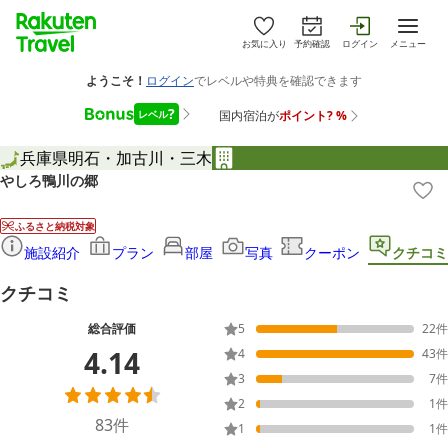
お気に入り
予約確認
ログイン
メニュー
兵庫県
明石・加古川・三木
やしろ鴨川の郷
ふるさと納税対象
施設紹介
プラン
部屋
写真
クーポン
クチコミ
クチコミ
総合評価
5
22
件
4.14
4
43
件
3
7
件
2
1
件
83
件
1
1
件