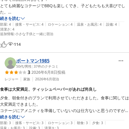
とても綺麗なコテージでBBQも楽しくでき、子どもたちも大喜びでし
た。

しかし蜂が近くに飛んでおり、確認したらコテージ裏に蜂の巣が💦その
続きを読む
|
|
|
|
|
点だけ星ひとつ少なくしました。
部屋
:
4
接客・サービス
:
4
ロケーション
:
4
温泉・お風呂
:
4
設備
:
4
清潔さ
:
4
追加情報
:
小さな子供と一緒に宿泊
114
ボートマン1985
50代
/
男性
|
37
件のクチコミ
3
2026年6月8日
投稿
レジャー
家族
2026年6月
宿泊
食事は大変満足、ティッシュペーパーがあれば尚良し
夕食、朝食付きのプランで利用させていただきました。食事に関しては
大変満足できました。

コテージにアメニティを準備していないのは仕方ないと思うのですが、
ティシュペーパー程度は置いてあれば良かったと思います。
続きを読む
|
|
|
|
|
部屋
:
3
接客・サービス
:
3
ロケーション
:
3
朝食
:
3
夕食
:
3
|
|
温泉・お風呂
:
3
設備
:
3
清潔さ
:
3