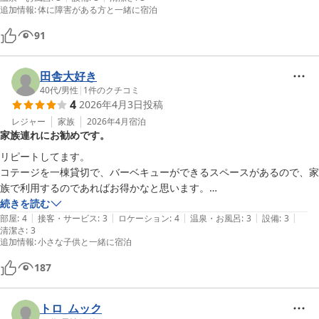
追加情報
:
体に障害がある方と一緒に宿泊
91
田舎大好き
40代
/
男性
|
1
件のクチコミ
4
2026年4月3日
投稿
レジャー
家族
2026年4月
宿泊
家族連れにお勧めです。
リピートしてます。

コテージを一棟貸切で、バーベキューができるスペースがあるので、家
族で利用するのであればお得かなと思います。

炭と網も割高ですが現地で購入できます。

続きを読む
|
|
|
|
|
場所によって少し値段が違いますが、池側の2棟は人気な上、バーベキ
部屋
:
4
接客・サービス
:
3
ロケーション
:
4
温泉・お風呂
:
3
設備
:
3
清潔さ
:
3
ューをすると隣の声とかが気になります。

追加情報
:
小さな子供と一緒に宿泊
個人的には中腹がお勧めです。

夏は施設内の小川でカニが捕まえれます。

187
冬は規模は小さいですがイルミネーションやってます。
トロ_ムック