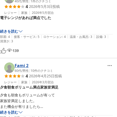
40代
/
男性
|
1
件のクチコミ
4
2026年5月3日
投稿
レジャー
家族
2026年5月
宿泊
電子レンジがあれば満点でした
続きを読む
|
|
|
|
|
部屋
:
4
接客・サービス
:
5
ロケーション
:
4
温泉・お風呂
:
3
設備
:
3
清潔さ
:
3
139
Fami 2
60代
/
男性
|
10
件のクチコミ
4
2026年4月25日
投稿
レジャー
家族
2026年3月
宿泊
夕食朝食ボリューム満点家族皆満足
夕食も朝食もボリュームが有って

家族皆満足しました。

また機会が有りましたら

利用させて頂きます。
続きを読む