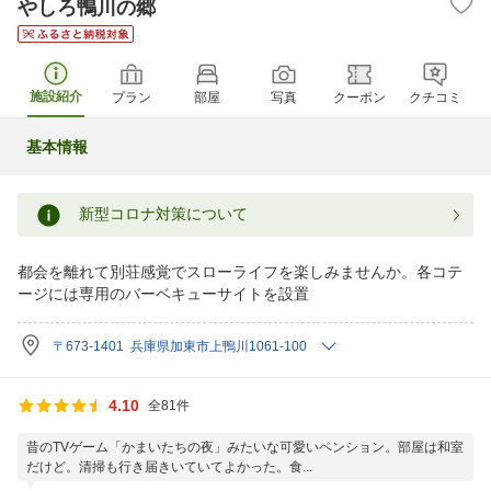
やしろ鴨川の郷
施設紹介
プラン
部屋
写真
クーポン
クチコミ
基本情報
新型コロナ対策について
都会を離れて別荘感覚でスローライフを楽しみませんか。各コテ
ージには専用のバーベキューサイトを設置
〒673-1401 兵庫県加東市上鴨川1061-100
4.10
全81件
昔のTVゲーム「かまいたちの夜」みたいな可愛いペンション。部屋は和室
だけど。清掃も行き届きいていてよかった。食...