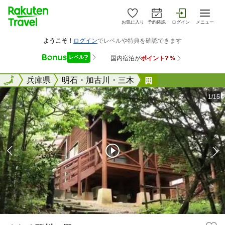
お気に入り
予約確認
ログイン
メニュー
全国
全国
兵庫県
明石・加古川・三木
やしろ鴨川の郷
1/15