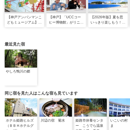
【神戸アンパンマンこ
【神戸】「UCCコー
【2026年版】夏を思
どもミュージアム】夏
ヒー博物館」がリニュ
いっきり楽しもう！関
季限定「水あそびひろ
ーアル！完全予約制で
西のおすすめ海水浴
ば」がオープン！びし
体験満載
場・ビーチ18選
ょ濡れになって暑さを
ふき飛ばそう
最近見た宿
やしろ鴨川の郷
同じ宿を見た人はこんな宿も見ています
ホテル姫路ヒルズ
川辺の宿 菊水
姫路市休養センタ
いこいの村
（ＢＢＨホテルグ
ー こうでら温泉
ま