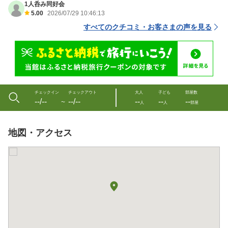
1人呑み同好会
5.00
2026/07/29 10:46:13
すべてのクチコミ・お客さまの声を見る
チェックイン
チェックアウト
大人
子ども
部屋数
--/--
--/--
--
--
--
〜
人
人
部屋
地図・アクセス