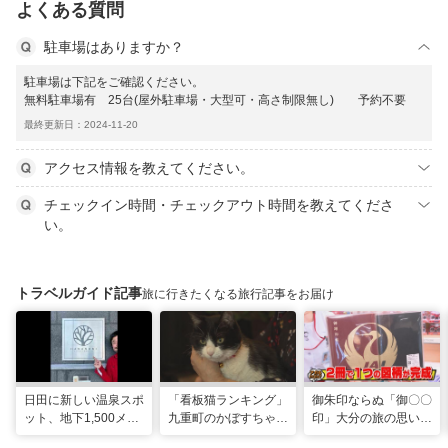
よくある質問
駐車場はありますか？
駐車場は下記をご確認ください。
無料駐車場有 25台(屋外駐車場・大型可・高さ制限無し) 予約不要
最終更新日：2024-11-20
アクセス情報を教えてください。
チェックイン時間・チェックアウト時間を教えてくださ
い。
トラベルガイド記事
旅に行きたくなる旅行記事をお届け
日田に新しい温泉スポ
「看板猫ランキング」
御朱印ならぬ「御〇〇
ット、地下1,500メー
九重町のかぼすちゃ
印」大分の旅の思い出
トルから沸く大地の恵
ん、悲願の全国2位に
のコレクション