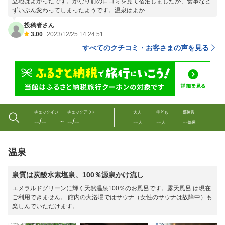
立地はよかったです。かなり前の口コミを見て宿泊しましたが、食事など
ずいぶん変わってしまったようです。温泉はよか...
投稿者さん
3.00
2023/12/25 14:24:51
すべてのクチコミ・お客さまの声を見る
チェックイン
チェックアウト
大人
子ども
部屋数
--/--
--/--
--
--
--
〜
人
人
部屋
温泉
泉質は炭酸水素塩泉、100％源泉かけ流し
エメラルドグリーンに輝く天然温泉100％のお風呂です。露天風呂 は現在
ご利用できません。 館内の大浴場ではサウナ（女性のサウナは故障中）も
楽しんでいただけます。