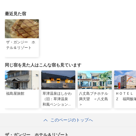
み
最近見た宿
ザ・ガンジー ホ
テル＆リゾート
同じ宿を見た人はこんな宿も見ています
福島屋旅館
草津温泉ほしかわ
八丈島プチホテル
ＨＯＴＥＬ
（旧：草津温泉
満天望 ＜八丈島
Ｚ 福岡飯
和風ペンション
＞
ほしかわ）
このページのトップへ
ザ・ガンジー ホテル＆リゾート