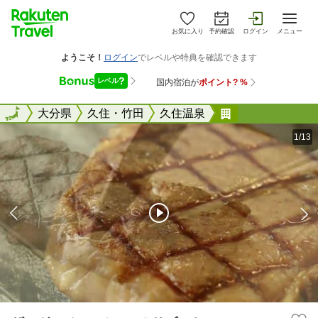
お気に入り
予約確認
ログイン
メニュー
全国
全国
大分県
久住・竹田
久住温泉
ザ・ガンジー 
1/13