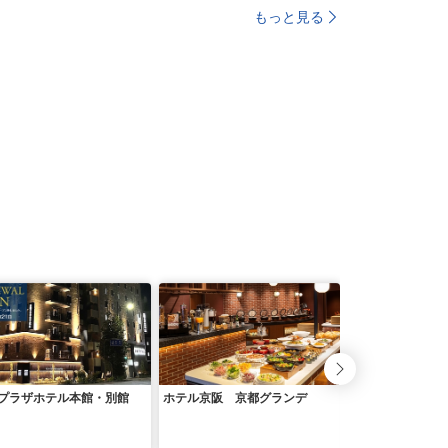
もっと見る
プラザホテル本館・別館
ホテル京阪 京都グランデ
変なホテルプレミ
条口前