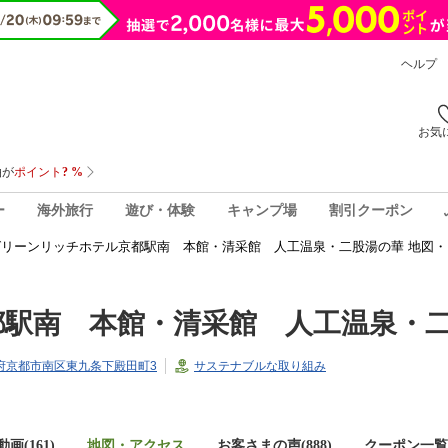
ヘルプ
お気
ー
海外旅行
遊び・体験
キャンプ場
割引クーポン
グリーンリッチホテル京都駅南 本館・清采館 人工温泉・二股湯の華 地図・
駅南 本館・清采館 人工温泉・
京都府京都市南区東九条下殿田町3
サステナブルな取り組み
画(161)
地図・アクセス
お客さまの声(
888
)
クーポン一覧