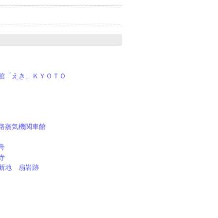
館「えき」ＫＹＯＴＯ
路蒸気機関車館
舟
寺
新地 扇岩跡