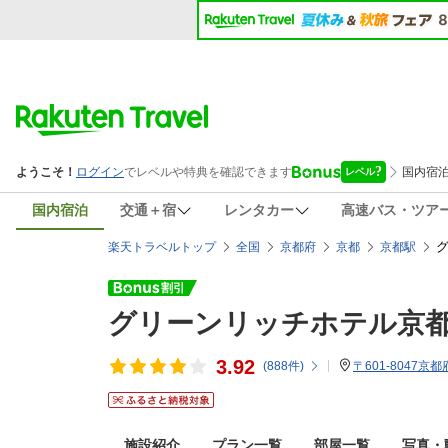
国内宿泊
交通＋宿
レンタカー
高速バス・ツア
楽天トラベルトップ
全国
京都府
京都
京都駅
グリーンリッチホテル京都
3.92
(
888
件)
〒601-8047
施設紹介
プラン一覧
部屋一覧
写真・動