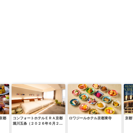
京都
コンフォートホテルＥＲＡ京都
ロワジールホテル京都東寺
京都
堀川五条（２０２６年６月２２
日 リブランド）