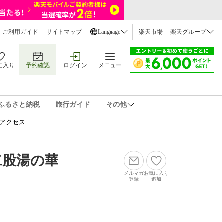
ご利用ガイド
サイトマップ
Language
楽天市場
楽天グループ
に入り
予約確認
ログイン
メニュー
ふるさと納税
旅行ガイド
その他
アクセス
二股湯の華
メルマガ
お気に入り
登録
追加