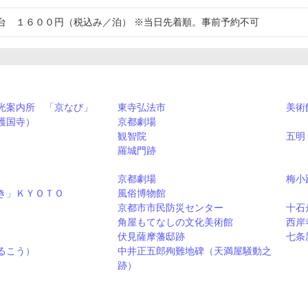
台 １６００円（税込み／泊） ※当日先着順。事前予約不可
光案内所 「京なび」
東寺弘法市
美術
護国寺）
京都劇場
観智院
五明
羅城門跡
京都劇場
梅小
き」ＫＹＯＴＯ
風俗博物館
京都市市民防災センター
十石
角屋もてなしの文化美術館
西岸
伏見薩摩藩邸跡
七条
るこう）
中井正五郎殉難地碑（天満屋騒動之
跡）