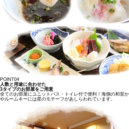
和室
部屋タイプ / 定員
和室8畳 / 定員4名
客室設備
ユニットバス、ウォシュレットトイレ付、禁