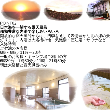
POINT
03
日本有数の好漁場
初山別特産の海の幸を堪能
地元漁港で水揚げされた新鮮な海産物をご提供！お料理重視の
に、うまみや食感に優れたエビ・タコ・イカ・フグは村の特産
営業時間
夕食
17時-20時（ラストオーダー19時15分）
朝食
7時30分～（※夏期7/1-8/31は7時～）