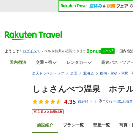
国内宿泊
交通＋宿
レンタカー
高速バス・ツア
楽天トラベルトップ
全国
北海道
稚内・留萌・利尻・
しょさんべつ温泉 ホテ
4.35
(
92
件)
〒078-4431北海
施設紹介
プラン一覧
部屋一覧
写真・動