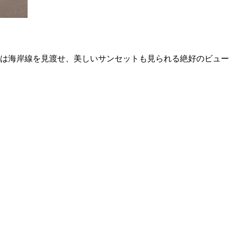
利尻富士、眼下に広がる初山別港…シンボルの赤灯台が優しく