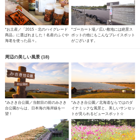
*お土産／「2015・北のハイグレード
*ゴーカート場／広い敷地には絶景ス
商品」に選ばれました！名産のふぐや
ポットの他にもこんなプレイスポット
海老を使った品々。
がございます。
周辺の美しい風景 (18)
*みさき台公園／当館目の前のみさき
*みさき台公園／北海道ならではのダ
台公園からは、日本海の海岸線を一
イナミックな風景と、美しいサンセッ
望！
トが見られるビュースポット☆