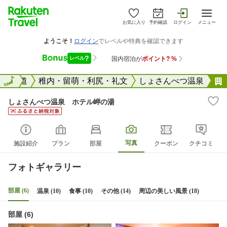
お気に入り
予約確認
ログイン
メニュー
国
北海道
全国
稚内・留萌・利尻・礼文
しょさんべつ温泉
しょさんべつ温泉 ホテル岬の湯
写真
施設紹介
プラン
部屋
クーポン
クチコミ
フォトギャラリー
部屋 (6)
温泉 (10)
食事 (10)
その他 (14)
周辺の美しい風景 (18)
部屋 (6)