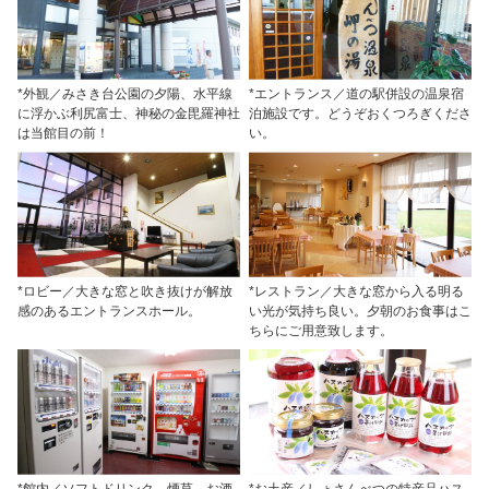
*外観／みさき台公園の夕陽、水平線
*エントランス／道の駅併設の温泉宿
に浮かぶ利尻富士、神秘の金毘羅神社
泊施設です。どうぞおくつろぎくださ
は当館目の前！
い。
*ロビー／大きな窓と吹き抜けが解放
*レストラン／大きな窓から入る明る
感のあるエントランスホール。
い光が気持ち良い。夕朝のお食事はこ
ちらにご用意致します。
*館内／ソフトドリンク、煙草、お酒
*お土産／しょさんべつの特産品ハス