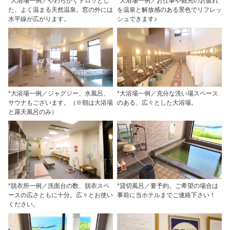
*大浴場一例／やわらかくトロッとし
*大浴場一例／お仕事や観光のお疲れ
た、よく温まる天然温泉。窓の外には
を温泉と解放感のある景色でリフレッ
水平線が広がります。
シュできます♪
*大浴場一例／ジャグジー、水風呂、
*大浴場一例／充分な洗い場スペース
サウナもございます。（※朝は大浴場
のある、広々とした大浴場。
と露天風呂のみ）
*脱衣所一例／洗面台の数、脱衣スペ
*貸切風呂／要予約。ご希望の場合は
ースの広さともに十分。広々とお使い
事前に当ホテルまでご連絡下さい！
ください。