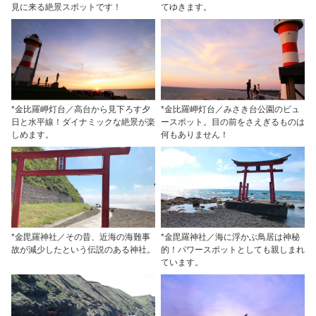
見に来る絶景スポットです！
てゆきます。
*金比羅岬灯台／高台から見下ろす夕
*金比羅岬灯台／みさき台公園のビュ
日と水平線！ダイナミックな絶景が楽
ースポット。目の前をさえぎるものは
しめます。
何もありません！
*金毘羅神社／その昔、近海の海難事
*金毘羅神社／海に浮かぶ鳥居は神秘
故が減少したという伝説のある神社。
的！パワースポットとしても親しまれ
ています。