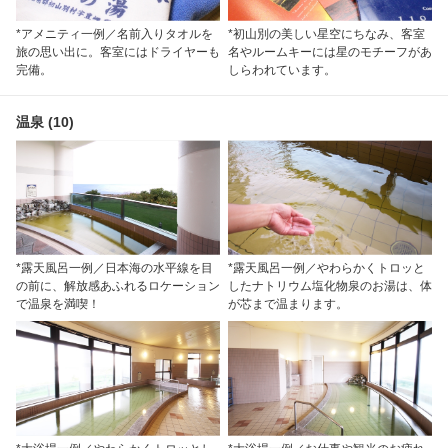
*アメニティ一例／名前入りタオルを
*初山別の美しい星空にちなみ、客室
旅の思い出に。客室にはドライヤーも
名やルームキーには星のモチーフがあ
完備。
しらわれています。
温泉 (10)
*露天風呂一例／日本海の水平線を目
*露天風呂一例／やわらかくトロッと
の前に、解放感あふれるロケーション
したナトリウム塩化物泉のお湯は、体
で温泉を満喫！
が芯まで温まります。