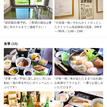
*貸切風呂/要予約。ご希望の場合は事
*大浴場一例／やわらかくトロッとし
前に当ホテルまでご連絡下さい！
たナトリウム塩化物泉の温泉。6時半
～7時半／11時～23時
食事 (10)
*夕食一例／手頃に楽しみたい方にお
*夕食一例／体があたたまるつみれ鍋♪
勧め！海の幸を中心にボリュームたっ
お刺身やフライなど、一通りお楽しみ
ぷりです♪
いただけます。