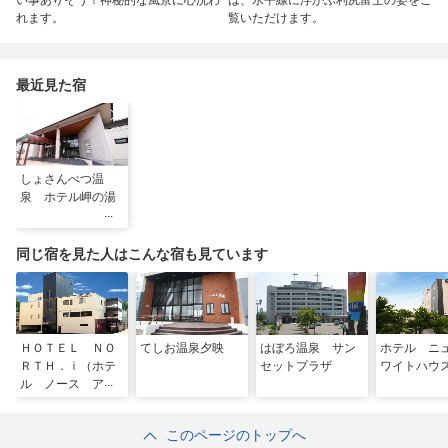
れます。
覧いただけます。
最近見た宿
しょさんべつ温
泉 ホテル岬の湯
同じ宿を見た人はこんな宿も見ています
ＨＯＴＥＬ ＮＯ
てしお温泉夕映
はぼろ温泉 サン
ホテル ニ
ＲＴＨ．ｉ（ホテ
セットプラザ
ワイトハウ
ル ノース ア
イ）
このページのトップへ