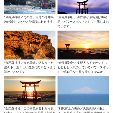
*金毘羅神社／その昔、近海の海難事
*金毘羅神社／海に浮かぶ鳥居は神秘
故が減少したという伝説のある神社。
的！パワースポットとしても親しまれ
ています。
*金毘羅神社／金比羅岬の切り立った
*金毘羅神社／支配人もイチオシ！じ
崖の下、荒々しい自然に向き合う様に
わじわと人気の出ているパワースポッ
祠がございます。
トで感動的な一枚を撮りませんか？
*金毘羅神社／この景色を見れたら良
*利尻富士の眺め／天気の良い日に
い事ありそう！神秘的な風景に心洗わ
は、水平線に浮かぶ利尻富士の姿をご