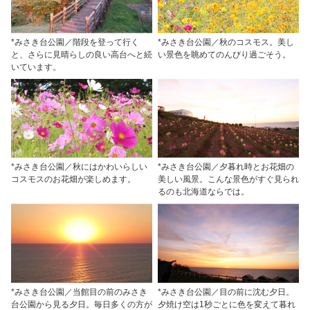
*みさき台公園／階段を登って行く
*みさき台公園／秋のコスモス。美し
と、さらに見晴らしの良い高台へと続
い景色を眺めてのんびり過ごそう。
いています。
*みさき台公園／秋にはかわいらしい
*みさき台公園／夕暮れ時とお花畑の
コスモスのお花畑が楽しめます。
美しい風景。こんな景色がすぐ見られ
るのも北海道ならでは。
*みさき台公園／当館目の前のみさき
*みさき台公園／目の前に沈む夕日。
台公園から見る夕日。毎日多くの方が
夕焼け空は1秒ごとに色を変えて暮れ