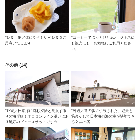
*朝食一例／体にやさしい和朝食をご
*コーヒーでほっとひと息♪ビジネスに
用意いたします。
も観光にも、お気軽にご利用くださ
い。
その他 (14)
*外観／日本海に沈む夕陽と見渡す限
*外観／道の駅に併設された、絶景と
りの海岸線！オロロンライン沿いにあ
温泉そして日本海の海の幸が堪能でき
り絶好のビュースポットです☆
る公共の宿！