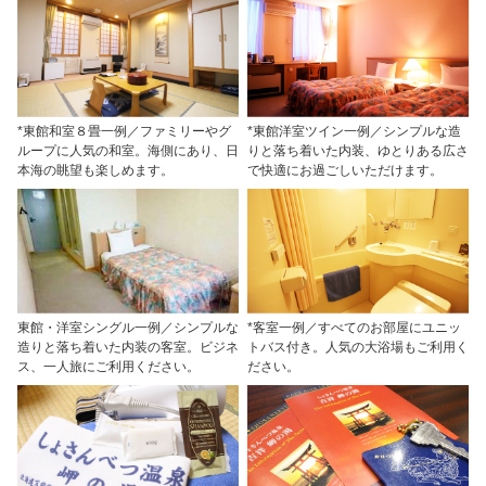
*東館和室８畳一例／ファミリーやグ
*東館洋室ツイン一例／シンプルな造
ループに人気の和室。海側にあり、日
りと落ち着いた内装、ゆとりある広さ
本海の眺望も楽しめます。
で快適にお過ごしいただけます。
東館・洋室シングル一例／シンプルな
*客室一例／すべてのお部屋にユニッ
造りと落ち着いた内装の客室。ビジネ
トバス付き。人気の大浴場もご利用く
ス、一人旅にご利用ください。
ださい。